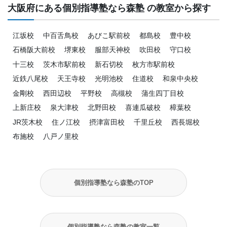
大阪府にある個別指導塾なら森塾 の教室から探す
江坂校
中百舌鳥校
あびこ駅前校
都島校
豊中校
石橋阪大前校
堺東校
服部天神校
吹田校
守口校
十三校
茨木市駅前校
新石切校
枚方市駅前校
近鉄八尾校
天王寺校
光明池校
住道校
和泉中央校
金剛校
西田辺校
平野校
高槻校
蒲生四丁目校
上新庄校
泉大津校
北野田校
喜連瓜破校
樟葉校
JR茨木校
住ノ江校
摂津富田校
千里丘校
西長堀校
布施校
八戸ノ里校
個別指導塾なら森塾のTOP
個別指導塾なら森塾の教室一覧