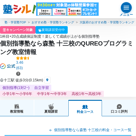
メニュー
塾・学習塾TOP
おすすめ塾・学習塾ランキング
大阪府のおすすめ塾・学習塾ランキング
キャンペーン対象
夏期講習受付中
1科目+20点成績保証制度！楽しくて成績が上がる個別指導塾
個別指導塾なら森塾 十三校のQUREOプログラミ
ング教室情報
3.46
(63)
十三駅 徒歩3分(0.15km)
個別指導(1対2~)
自立学習
小学1年〜小学6年
中学1年〜中学3年
高校1年〜高校3年
教室情報
夏期講習
口コミ評判
料金コース
個別指導塾なら森塾 十三校の料金・コース一覧