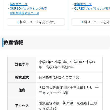
高校生コース
中学生コース
QUREOプログラミング教室
QUREOプログラミング教
総合型選抜対策コース
料金・コースを見る(3件)
料金・コースを見る
教室情報
小学1年〜小学6年、中学1年〜中学3
対象学年
年、高校1年〜高校3年
授業形式
個別指導(1対2~),自立学習
大阪府大阪市淀川区十三本町1-5-8 十
住所
三センタービル3階
阪急宝塚本線・神戸線・京都線十三駅
アクセス
から徒歩2分