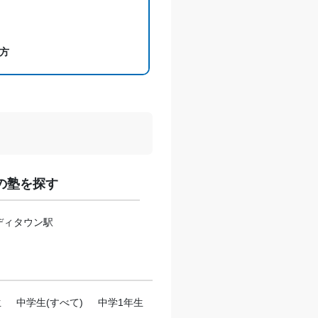
せください。
方
の塾を探す
ディタウン駅
生
中学生(すべて)
中学1年生