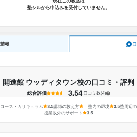
現在この教室は
塾シルから申込みを受付していません。
室情報
口
開進館 ウッディタウン校の口コミ・評判
3.54
総合評価
口コミ数(4)
3
コース・カリキュラム
3.5
講師の教え方
---
塾内の環境
3.5
塾周辺の
授業以外のサポート
3.5