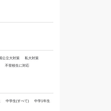
国公立大対策
私大対策
不登校生に対応
生
中学生(すべて)
中学1年生