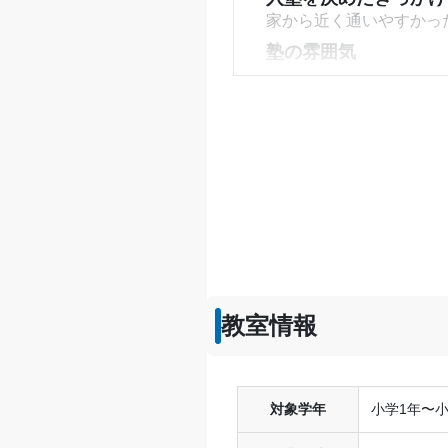
家から近く通いやすかっ
塾の雰囲気
---
料金
親が払っていたので、よ
コース・カリキュラム
学力のレベル別にクラス
講師の教え方
---
塾内の環境
自習室があり、設備は充
教室情報
塾周辺の環境
自習室など、勉強しやす
授業以外のサポート
(
定期テスト対策や、学校
対象学年
小学1年〜小
利用詳細