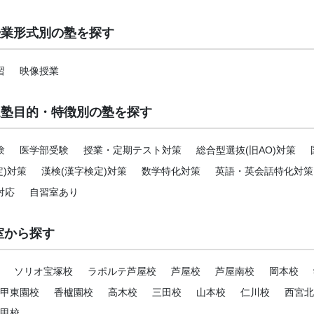
授業形式別の塾を探す
習
映像授業
通塾目的・特徴別の塾を探す
験
医学部受験
授業・定期テスト対策
総合型選抜(旧AO)対策
定)対策
漢検(漢字検定)対策
数学特化対策
英語・英会話特化対策
対応
自習室あり
室から探す
ソリオ宝塚校
ラポルテ芦屋校
芦屋校
芦屋南校
岡本校
甲東園校
香櫨園校
高木校
三田校
山本校
仁川校
西宮北
甲校