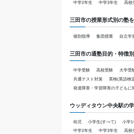
中学2年生
中学3年生
高校
三田市の授業形式別の塾
個別指導
集団授業
自立学
三田市の通塾目的・特徴
中学受験
高校受験
大学受
共通テスト対策
英検(英語検
発達障害・学習障害の子どもに
ウッディタウン中央駅の
幼児
小学生(すべて)
小学1
中学2年生
中学3年生
高校