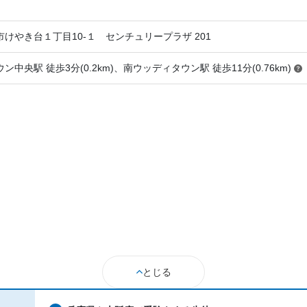
2017年以前〜2019年3月(1年以上)
けやき台１丁目10-１ センチュリープラザ 201
小学6年
中央駅 徒歩3分(0.2km)、南ウッディタウン駅 徒歩11分(0.76km)
通年
---
---
10,000円〜30,000円
達成
第一志望の高校に進学することができたから。ま
りやすく、勉強に困らなかった。
とじる
---