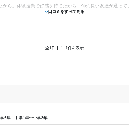
たから。体験授業で好感を持てたから。仲の良い友達が通って
口コミをすべて見る
く分からないが、高すぎであることはなく、適切であったとお
全1件中 1~1件を表示
を分けており、それぞれの学力にあった指導ができていたと思
実していたと考える。教室もきれいで不自由なことはありませ
い環境が整っていたとおもう。質問もしやすく、勉強の環境が
相談・面談、家庭学習のサポート、授業以外のコミュニケーション等)
の課題など、サポートが手厚かった。質問も直ぐ答えてくれま
学6年、中学1年〜中学3年