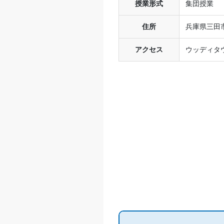
授業形式
集団授業
通塾期間
住所
兵庫県三田市
入塾時の学年
アクセス
ウッディタウン
受講コース
通塾頻度
1日あたりの授業時間
月額料金
目的の達成度
目的の達成理由
志望校と合格状況