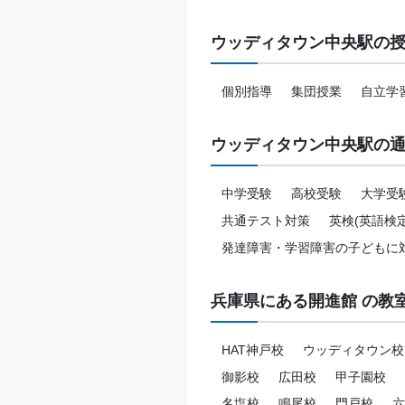
ウッディタウン中央駅の
個別指導
集団授業
自立学
ウッディタウン中央駅の
中学受験
高校受験
大学受
共通テスト対策
英検(英語検
発達障害・学習障害の子どもに
兵庫県にある開進館 の教
HAT神戸校
ウッディタウン校
御影校
広田校
甲子園校
名塩校
鳴尾校
門戸校
六