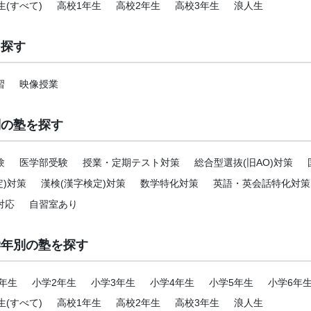
生(すべて)
高校1年生
高校2年生
高校3年生
浪人生
を探す
習
映像授業
別の塾を探す
験
医学部受験
授業・定期テスト対策
総合型選抜(旧AO)対策
定)対策
漢検(漢字検定)対策
数学特化対策
英語・英会話特化対策
対応
自習室あり
学年別の塾を探す
年生
小学2年生
小学3年生
小学4年生
小学5年生
小学6年
生(すべて)
高校1年生
高校2年生
高校3年生
浪人生