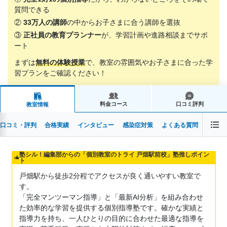
質問できる
②
33万人の講師
の中からお子さまに合う講師を選抜
③
正社員の教育プランナー
が、学習計画や進路相談までサポ
ート
まずは
無料の体験授業
で、教室の雰囲気やお子さまに合った学
習プランをご確認ください！
料金コース
口コミ評判
教室情報
口コミ・評判
合格実績
インタビュー
感染症対策
よくある質問
塾シル！編集部からの「個別教室のトライ 戸畑駅前校」塾推しポイン
ト
戸畑駅から徒歩2分程でアクセスが良く通いやすい教室で
す。
「完全マンツーマン指導」と「最新AI分析」を組み合わせ
た効率的な学習を提供する個別指導塾です。確かな実績と
指導力を持ち、一人ひとりの目的に合わせた最適な指導を