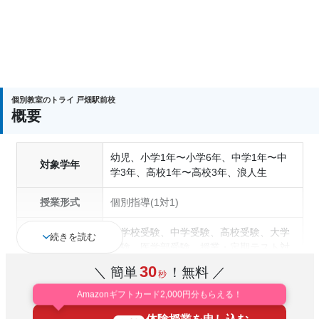
個別教室のトライ 戸畑駅前校
概要
幼児、小学1年〜小学6年、中学1年〜中
対象学年
学3年、高校1年〜高校3年、浪人生
授業形式
個別指導(1対1)
小学校受験、中学受験、高校受験、大学
続きを読む
受験、医学部受験、授業・定期テスト対
策、内申点対策、学習習慣の定着、総合
30
＼ 簡単
！無料 ／
秒
型選抜(旧AO)対策、推薦入試対策、学校
通塾の目的
別特化対策、国公立大対策、私大対策、
Amazonギフトカード2,000円分もらえる！
共通テスト対策、英検(英語検定)対策、