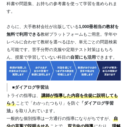
科書や問題集、お持ちの参考書を使って学習を進められま
す。
さらに、大手教材会社が出版している
1,000冊相当の教材を
無料で利用できる
教材プラットフォームもご用意。学年や
レベルに合わせて教材を選べるほか、単元ごとの問題検索
も可能です。苦手分野の克服や定期テスト対策はもちろ
ん、授業で学習していない科目の
自習にも活用
できます。
■ダイアログ学習法
トライの指導は、
講師が指導した内容を生徒に説明しても
らう
ことで「わかったつもり」を防ぐ
「ダイアログ学習
法」
を取り入れています。
一般的な個別指導は一方通行の指導になりがちですが、
自
分の言葉で説明させる
ことで、
双方向の指導
になり、
理解