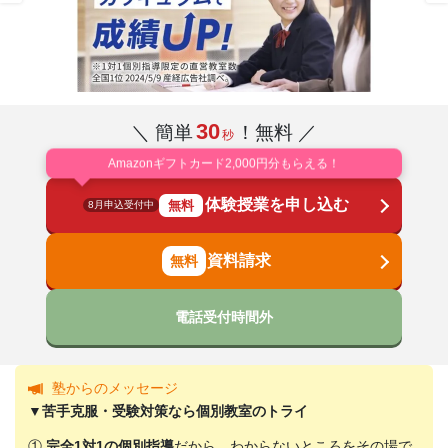
30
＼ 簡単
！無料 ／
秒
Amazonギフトカード2,000円分もらえる！
体験授業を申し込む
無料
8月申込受付中
資料請求
電話受付時間外
塾からのメッセージ
▼苦手克服・受験対策なら個別教室のトライ
①
完全1対1の個別指導
だから、わからないところをその場で