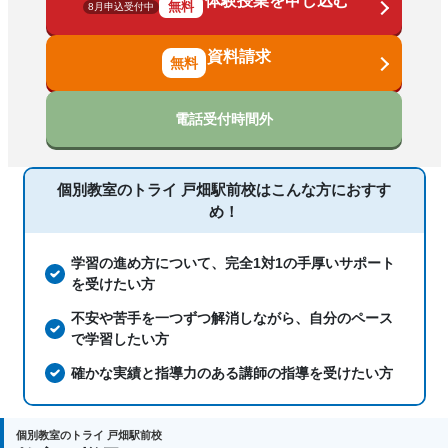
体験授業を申し込む
漢検(漢字検定)対策、数学特化対策、英
無料
8月申込受付中
語・英会話特化対策、その他科目別特化
対策
資料請求
中高一貫校生に対応、授業の振替可能、
不登校生に対応、学習にPC・タブレット
電話受付時間外
を利用、オンライン対応、1科目から受
塾の特徴
講可能、季節講習のみの受講可、発達障
害・学習障害の子どもに対応、自習室あ
個別教室のトライ 戸畑駅前校は
こんな方におすす
り
め！
国語、現代文、古典（古文・漢文）、算
数、数学、理科、物理、化学、生物、地
学習の進め方について、完全1対1の手厚いサポート
科目
学、社会、倫理、日本史、世界史、歴史
を受けたい方
総合、政治経済、地理、英語、英会話、
不安や苦手を一つずつ解消しながら、自分のペース
情報、小論文
で学習したい方
確かな実績と指導力のある講師の指導を受けたい方
個別教室のトライ 戸畑駅前校