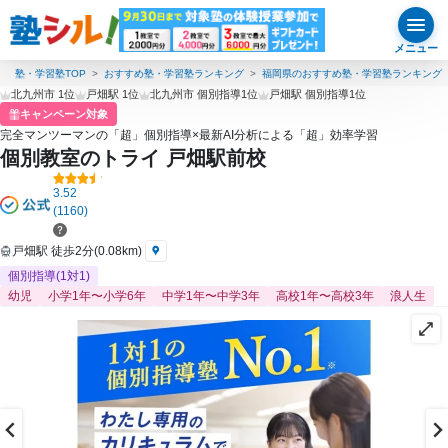
メニュー
塾・学習塾TOP
おすすめ塾・学習塾ランキング
福岡県のおすすめ塾・学習塾ランキング
北九州市 1位
戸畑駅 1位
北九州市 個別指導1位
戸畑駅 個別指導1位
キャンペーン対象
完全マンツーマンの「超」個別指導×最新AI分析による「超」効率学習
個別教室のトライ 戸畑駅前校
3.52
(1160)
戸畑駅 徒歩2分(0.08km)
個別指導(1対1)
幼児
小学1年〜小学6年
中学1年〜中学3年
高校1年〜高校3年
浪人生