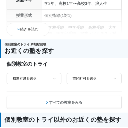
対象学年
学3年、高校1年〜高校3年、浪人生
授業形式
個別指導(1対1)
小学校受験、中学受験、高校受験、大学
続きを読む
受験、医学部受験、授業・定期テスト対
策、内申点対策、学習習慣の定着、総合
個別教室のトライ 戸畑駅前校
型選抜(旧AO)対策、推薦入試対策、学校
お近くの塾を探す
通塾の目的
別特化対策、国公立大対策、私大対策、
共通テスト対策、英検(英語検定)対策、
個別教室のトライ
漢検(漢字検定)対策、数学特化対策、英
語・英会話特化対策、その他科目別特化
対策
中高一貫校生に対応、授業の振替可能、
不登校生に対応、学習にPC・タブレット
を利用、オンライン対応、1科目から受
塾の特徴
すべての教室をみる
講可能、季節講習のみの受講可、発達障
害・学習障害の子どもに対応、自習室あ
り
個別教室のトライ以外のお近くの塾を探す