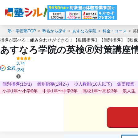
塾・学習塾TOP
塾名から探す
あすなろ学院
料金・コース
英
指導が選べる！組み合わせができる！【集団指導】【個別指導】【映像
あすなろ学院の英検🄬対策講座
3.74
(28)
個別指導(1対1)
個別指導(1対2~)
少人数制(10人以下)
集団授業
小学1年〜小学6年
中学1年〜中学3年
高校1年〜高校3年
浪人生