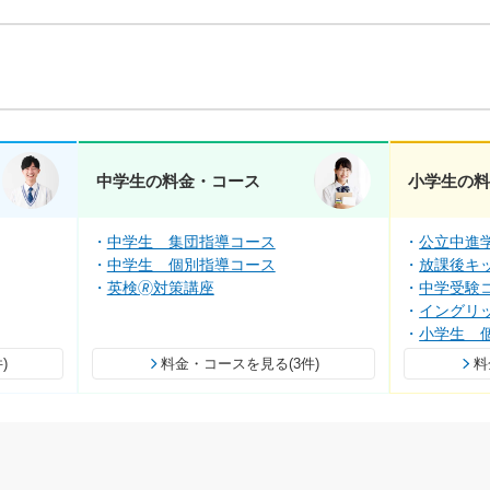
中学生の料金・コース
小学生の
中学生 集団指導コース
公立中進
中学生 個別指導コース
放課後キ
英検🄬対策講座
中学受験
イングリッ
小学生 
)
料金・コースを見る(3件)
料