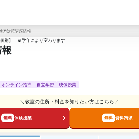
検🄬対策講座情報
個別】 ※学年により変わります
情報
オンライン指導
自立学習
映像授業
＼教室の住所・料金を知りたい方はこちら／
無料
体験授業
無料
資料請求