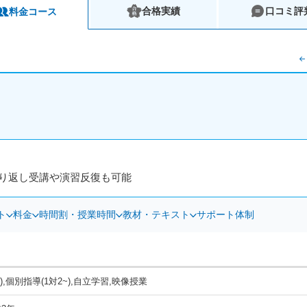
合格実績
口コミ評
料金コース
繰り返し受講や演習反復も可能
ト
料金
時間割・授業時間
教材・テキスト
サポート体制
),個別指導(1対2~),自立学習,映像授業