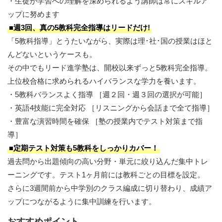
・生徒が学習への理解を深められるよう講師は常にスキルア
ップに努めます
■週3回、真の5教科完全指導はリードだけ!
「5教科指導」とうたいながら、実際は理･社･国の授業はほと
んどないというケースも。
その中でもリード進学塾は、開校以来ずっと5教科完全指導。
上位校合格に求められるハイバランスな学力を養います。
・5教科バランスよく指導 ［週２回・週３回の選択が可能］
・英語4技能に完全対応 ［リスニングから会話まで全て指導］
・豊富な演習時間を確保 ［塾の授業内でテスト対策まで指
導］
■定期テスト対策も5教科をしっかりカバー！
過去問から出題傾向の高い分野・単元に絞り込んだ集中トレ
ーニングです。テスト1ヶ月前には教科ごとの目標を設定。
さらに3週間前から中学別のクラス編成に切り替わり、成績ア
ップにつながるように集中訓練を行います。
おすすめポイント