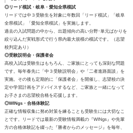
◎リード模試・岐阜・愛知全県模試
リードでは中３受験生を対象に年数回「リード模試」「岐阜
全県模試」「愛知全県模試」を実施します。
過去の入試問題の中から、出題傾向の高い分野･単元ばかりを
絞り込んだ実戦形式で行う県内最大規模の模試です。（志望
校判定あり）
◎受験説明会・保護者会
高校入試は受験生はもちろん、ご家族にとっても深刻な問題
です。毎年春先に「中３受験説明会」や「二者進路面談」を
実施。その後も定期的に「保護者会」を開催し、志望校の決
定や学習計画をアドバイスするなど、ご家族と一緒になって
お子さまの志望校合格を応援します。
◎WINgs・合格体験記
正確な情報収集に努め対策を練ることも受験生には大切なこ
とです。リードでは最新の受験情報満載の『WINgs』や先輩
方の合格体験記を綴った『勝者からのメッセージ』を毎年、