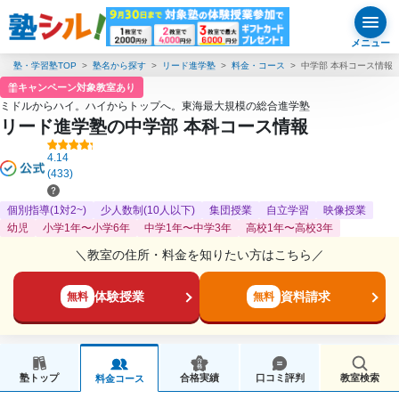
メニュー
塾・学習塾TOP
塾名から探す
リード進学塾
料金・コース
中学部 本科コース情報
キャンペーン対象教室あり
ミドルからハイ。ハイからトップへ。東海最大規模の総合進学塾
リード進学塾の中学部 本科コース情報
4.14
(433)
個別指導(1対2~)
少人数制(10人以下)
集団授業
自立学習
映像授業
幼児
小学1年〜小学6年
中学1年〜中学3年
高校1年〜高校3年
＼教室の住所・料金を知りたい方はこちら／
体験授業
資料請求
無料
無料
塾トップ
合格実績
口コミ評判
教室検索
料金コース