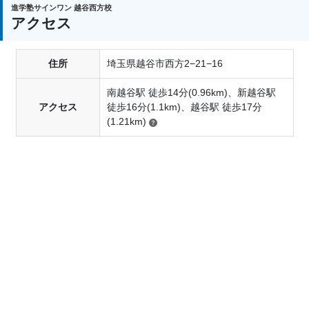
入塾金がお１人分免除になります。また、月々の授
進学塾サインワン 越谷西方校
アクセス
業料及び講習会費も安い費用の方が割引となりま
す。私どもでは、ご家庭の教育費の負担を少しでも
住所
埼玉県越谷市西方2−21−16
軽減して頂けるよう努力を重ねています。すでに入
塾している方のご兄弟が入塾した場合も適用されま
南越谷駅 徒歩14分(0.96km)、新越谷駅
す。
アクセス
徒歩16分(1.1km)、越谷駅 徒歩17分
(1.21km)