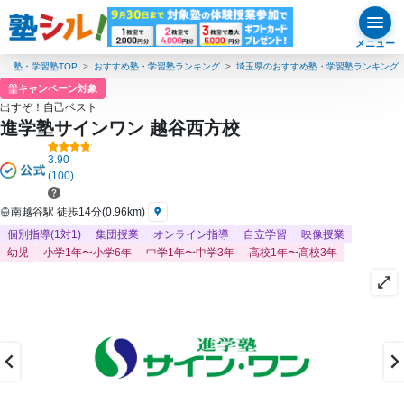
メニュー
塾・学習塾TOP
おすすめ塾・学習塾ランキング
埼玉県のおすすめ塾・学習塾ランキング
キャンペーン対象
出すぞ！自己ベスト
進学塾サインワン 越谷西方校
3.90
(100)
南越谷駅 徒歩14分(0.96km)
個別指導(1対1)
集団授業
オンライン指導
自立学習
映像授業
幼児
小学1年〜小学6年
中学1年〜中学3年
高校1年〜高校3年