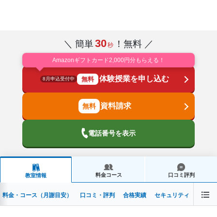
30
＼ 簡単
！無料 ／
秒
Amazonギフトカード2,000円分もらえる！
体験授業を申し込む
無料
8月申込受付中
資料請求
電話番号を表示
料金コース
口コミ評判
教室情報
料金・コース（月謝目安）
口コミ・評判
合格実績
セキュリティ