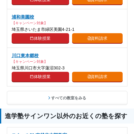
国語、現代文、古典（古文・漢文）、算
数、数学、理科、物理、化学、生物、地
浦和美園校
科目
学、社会、日本史、世界史、歴史総合、
【キャンペーン対象】
政治経済、地理、英語、情報、プログラ
埼玉県さいたま市緑区美園4-21-1
ミング
体験授業
資料請求
川口東本郷校
【キャンペーン対象】
埼玉県川口市大字蓮沼302-3
体験授業
資料請求
すべての教室をみる
進学塾サインワン以外のお近くの塾を探す