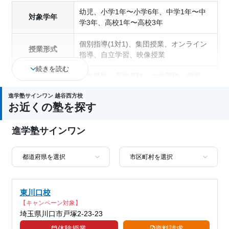
幼児、小学1年〜小学6年、中学1年〜中
対象学年
学3年、高校1年〜高校3年
個別指導(1対1)、集団授業、オンライン
授業形式
指導、自立学習、映像授業
続きを読む
中学受験、高校受験、大学受験、授業・
定期テスト対策、内申点対策、学習習慣
進学塾サインワン 越谷西方校
の定着、総合型選抜(旧AO)対策、推薦入
お近くの塾を探す
試対策、学校別特化対策、国公立大対
通塾の目的
策、私大対策、共通テスト対策、英検(英
進学塾サインワン
語検定)対策、漢検(漢字検定)対策、数学
特化対策、英語・英会話特化対策、その
他科目別特化対策
中高一貫校生に対応、授業の振替可能、
不登校生に対応、学習にPC・タブレット
東川口校
塾の特徴
を利用、オンライン対応、1科目から受
【キャンペーン対象】
講可能、季節講習のみの受講可、自習室
埼玉県川口市戸塚2-23-23
あり
体験授業
資料請求