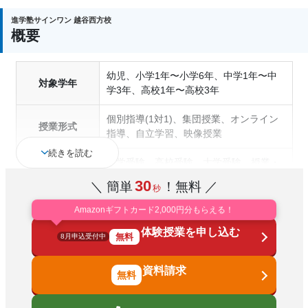
進学塾サインワン 越谷西方校
概要
幼児、小学1年〜小学6年、中学1年〜中
対象学年
学3年、高校1年〜高校3年
個別指導(1対1)、集団授業、オンライン
授業形式
指導、自立学習、映像授業
続きを読む
中学受験、高校受験、大学受験、授業・
定期テスト対策、内申点対策、学習習慣
30
＼ 簡単
！無料 ／
秒
の定着、総合型選抜(旧AO)対策、推薦入
試対策、学校別特化対策、国公立大対
Amazonギフトカード2,000円分もらえる！
通塾の目的
策、私大対策、共通テスト対策、英検(英
体験授業を申し込む
語検定)対策、漢検(漢字検定)対策、数学
無料
8月申込受付中
特化対策、英語・英会話特化対策、その
他科目別特化対策
資料請求
中高一貫校生に対応、授業の振替可能、
不登校生に対応、学習にPC・タブレット