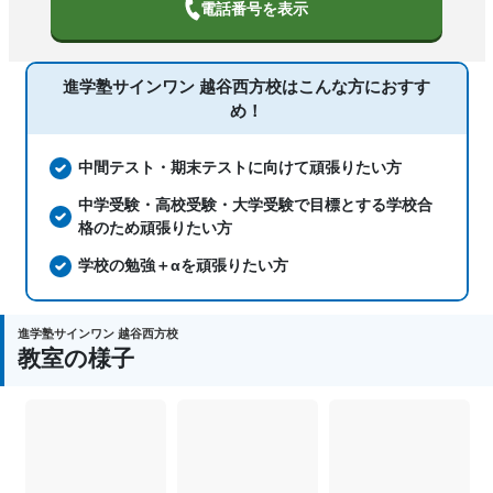
電話番号を表示
塾の特徴
を利用、オンライン対応、1科目から受
講可能、季節講習のみの受講可、自習室
あり
進学塾サインワン 越谷西方校は
こんな方におすす
め！
国語、現代文、古典（古文・漢文）、算
数、数学、理科、物理、化学、生物、地
科目
学、社会、日本史、世界史、歴史総合、
中間テスト・期末テストに向けて頑張りたい方
政治経済、地理、英語、情報、プログラ
中学受験・高校受験・大学受験で目標とする学校合
ミング
格のため頑張りたい方
学校の勉強＋αを頑張りたい方
進学塾サインワン 越谷西方校
教室の様子