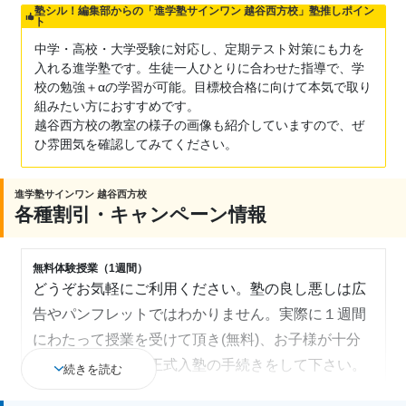
塾シル！編集部からの「進学塾サインワン 越谷西方校」塾推しポイン
ト
中学・高校・大学受験に対応し、定期テスト対策にも力を
入れる進学塾です。生徒一人ひとりに合わせた指導で、学
校の勉強＋αの学習が可能。目標校合格に向けて本気で取り
組みたい方におすすめです。
越谷西方校の教室の様子の画像も紹介していますので、ぜ
ひ雰囲気を確認してみてください。
進学塾サインワン 越谷西方校
各種割引・キャンペーン情報
無料体験授業（1週間）
どうぞお気軽にご利用ください。塾の良し悪しは広
告やパンフレットではわかりません。実際に１週間
にわたって授業を受けて頂き(無料)、お子様が十分
に納得されてから正式入塾の手続きをして下さい。
続きを読む
兄弟割引