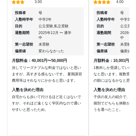
3.00
4.00
投稿者
母
投稿者
母
入塾時学年
中学2年
入塾時学年
中学3年
目的
公立受験,私立受験
目的
公立受験
通塾期間
2025年12月 〜 通学
通塾期間
2026年0
中
中
第一志望校
未受験
第一志望校
未受験
偏差値
変わらなかった
偏差値
偏差値を
月額料金：40,001円〜50,000円
月額料金：10,001円〜20
決してリーズナブルな料金ではないと思い
1教科しか受講していな
ますが、高すぎる感もないです。 夏期講習
なと思います。複数受講
費用等はそれなりにかかると思います。
の額にはなるかなと思い
入塾を決めた理由
入塾を決めた理由
自宅からも歩いて行けるほど近くはないで
子供の友人の紹介で、春
すが、それほど遠くなく学区内なので通い
個別でどちらも体験がで
やすいと思ったため。
うを選べたこと。