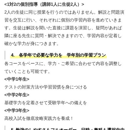
<1対2の個別指導（講師1人に生徒2人）>
2人の生徒に同じ授業を行うのではありません。解説と問題演
習を交互に行い、それぞれに個別の学習内容を進めていきま
す。生徒は解説を聞いた直後に課題を演習し、疑問があれば
隣に座る先生に質問・解決できますので、学習内容が定着し
確かな学力が身につきます。
4. 各学年で必要な学力を 学年別の学習プラン
各コースをベースに、学力・ご希望に合わせて内容を調整し
ていくことも可能です。
<中学1年生>
テストの対策方法や学習習慣を身につける
<中学2年生>
基礎学力を定着させて受験学年への備えを
<中学3年生>
高校入試を徹底攻略実践力を養成！
5. 勉強のしやすさもフルオーダー 日時・教科も選択自由