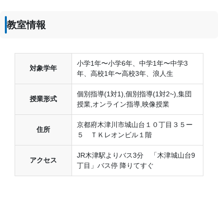
教室情報
小学1年〜小学6年、中学1年〜中学3
対象学年
年、高校1年〜高校3年、浪人生
個別指導(1対1),個別指導(1対2~),集団
授業形式
授業,オンライン指導,映像授業
京都府木津川市城山台１０丁目３５ー
住所
５ ＴＫレオンビル１階
JR木津駅よりバス3分 「木津城山台9
アクセス
丁目」バス停 降りてすぐ