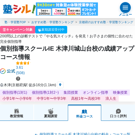
メニュー
塾・学習塾TOP
おすすめ塾・学習塾ランキング
京都府のおすすめ塾・学習塾ランキング
キャンペーン対象
夏期講習受付中
200問以上の診断テストで『やる気スイッチ』を発見！お子さまの個性に合わせた
完全個別指導
個別指導スクールIE 木津川城山台校の成績アップ
コース情報
3.61
(508)
木津(京都府)駅 徒歩16分(1.1km)
個別指導(1対1)
個別指導(1対2~)
集団授業
オンライン指導
映像授業
小学1年〜小学6年
中学1年〜中学3年
高校1年〜高校3年
浪人生
教室情報
夏期講習
口コミ評判
料金コース
個別指導スクールIE 木津川城山台校の料金・コース一覧