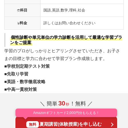
科目
国語,英語,数学,理科,社会
料金
詳しくはお問い合わせください
個性診断や単元単位の学力診断を活用して最適な学習プラ
ンをご提案
学習のプロがしっかりとヒアリングさせていただき、お子さ
まの目標と学力に合わせて学習プラン作成致します。
■学校別定期テスト対策
■先取り学習
■英語・数学徹底攻略
■中高一貫校対策
30
＼ 簡単
！無料 ／
秒
Amazonギフトカード2,000円分もらえる！
夏期講習(体験授業)を申し込む
無料