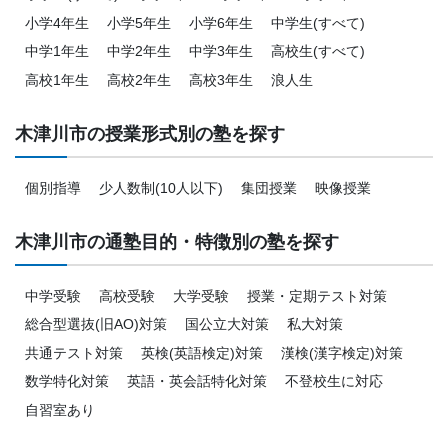
小学4年生
小学5年生
小学6年生
中学生(すべて)
中学1年生
中学2年生
中学3年生
高校生(すべて)
高校1年生
高校2年生
高校3年生
浪人生
木津川市の授業形式別の塾を探す
個別指導
少人数制(10人以下)
集団授業
映像授業
木津川市の通塾目的・特徴別の塾を探す
中学受験
高校受験
大学受験
授業・定期テスト対策
総合型選抜(旧AO)対策
国公立大対策
私大対策
共通テスト対策
英検(英語検定)対策
漢検(漢字検定)対策
数学特化対策
英語・英会話特化対策
不登校生に対応
自習室あり