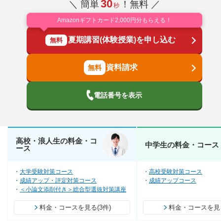
30
＼ 簡単
！無料 ／
秒
Amazonギフトカード2,000円分もらえる！
夏期講習(体験授業)を申し込む
無料
資料請求
電話番号を表示
高校・浪人生の料金・コ
中学生の料金・コース
ース
大学受験対策コース
高校受験対策コース
成績アップ・評定対策コース
成績アップコース
＜小論文添削付き＞総合型選抜対策講座
料金・コースを見る(3件)
料金・コースを見る