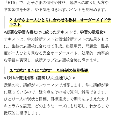
「ETS」で、お子さまの個性や性格、勉強への取り組み方や
学習習慣を分析。やる気を引き出すポイントを見極めます。
2. お子さま一人ひとりに合わせる教材 オーダーメイドテ
キスト
<必要な学習内容だけに絞ったテキストで、学習の最適化>
テキストは、学力診断テストと個性診断テストの結果をもと
に、生徒の志望校に合わせて作成。出題単元、問題量、難易
度が一人ひとり異なる完全オーダーメイド。効果的・効率的
な学習を実現し、成績アップと志望校合格に導きます。
3. “1対1” または “1対2” 担任制の個別指導
<1対1の個別指導（講師1人に生徒1人）>
授業の間、講師がマンツーマンで指導します。常に講師が隣
に座っているので、疑問点をその場で質問、解消できます。
ひとり一人の現状と目標、目標達成まで期間をふまえたカリ
キュラムを設定。どのようなニーズにも対応し、わかるまで
徹底的に指導します。