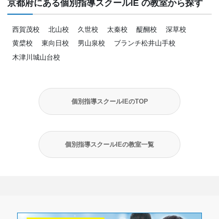
京都府にある個別指導スクールIE の教室から探す
西賀茂校
北山校
久世校
太秦校
醍醐校
深草校
黄檗校
東向日校
男山泉校
ブランチ松井山手校
木津川城山台校
個別指導スクールIEのTOP
個別指導スクールIEの教室一覧