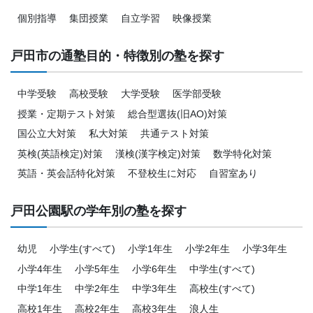
個別指導
集団授業
自立学習
映像授業
戸田市の通塾目的・特徴別の塾を探す
中学受験
高校受験
大学受験
医学部受験
授業・定期テスト対策
総合型選抜(旧AO)対策
国公立大対策
私大対策
共通テスト対策
英検(英語検定)対策
漢検(漢字検定)対策
数学特化対策
英語・英会話特化対策
不登校生に対応
自習室あり
戸田公園駅の学年別の塾を探す
幼児
小学生(すべて)
小学1年生
小学2年生
小学3年生
小学4年生
小学5年生
小学6年生
中学生(すべて)
中学1年生
中学2年生
中学3年生
高校生(すべて)
高校1年生
高校2年生
高校3年生
浪人生