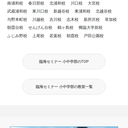
南浦和校
春日部校
北浦和校
川口校
大宮校
武蔵浦和校
東川口校
新越谷校
東浦和校
北越谷校
与野本町校
川越校
吉川校
志木校
新所沢校
草加校
朝霞台校
せんげん台校
鶴ヶ島校
獨協大学前校
ふじみ野校
上尾校
若葉校
朝霞校
戸田公園校
臨海セミナー 小中学部のTOP
臨海セミナー 小中学部の教室一覧