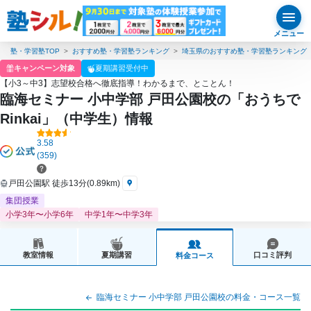
メニュー
塾・学習塾TOP
おすすめ塾・学習塾ランキング
埼玉県のおすすめ塾・学習塾ランキング
キャンペーン対象
夏期講習受付中
【小3～中3】志望校合格へ徹底指導！わかるまで、とことん！
臨海セミナー 小中学部 戸田公園校の「おうちで
Rinkai」（中学生）情報
3.58
(359)
戸田公園駅 徒歩13分(0.89km)
集団授業
小学3年〜小学6年
中学1年〜中学3年
教室情報
夏期講習
口コミ評判
料金コース
臨海セミナー 小中学部 戸田公園校の料金・コース一覧