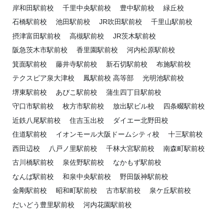
岸和田駅前校
千里中央駅前校
豊中駅前校
緑丘校
石橋駅前校
池田駅前校
JR吹田駅前校
千里山駅前校
摂津富田駅前校
高槻駅前校
JR茨木駅前校
阪急茨木市駅前校
香里園駅前校
河内松原駅前校
箕面駅前校
藤井寺駅前校
新石切駅前校
布施駅前校
テクスピア泉大津校
鳳駅前校 高等部
光明池駅前校
堺東駅前校
あびこ駅前校
蒲生四丁目駅前校
守口市駅前校
枚方市駅前校
放出駅ビル校
四条畷駅前校
近鉄八尾駅前校
住吉玉出校
ダイエー北野田校
住道駅前校
イオンモール大阪ドームシティ校
十三駅前校
西田辺校
八戸ノ里駅前校
千林大宮駅前校
南森町駅前校
古川橋駅前校
泉佐野駅前校
なかもず駅前校
なんば駅前校
和泉中央駅前校
野田阪神駅前校
金剛駅前校
昭和町駅前校
古市駅前校
泉ケ丘駅前校
だいどう豊里駅前校
河内花園駅前校