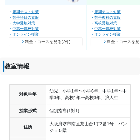
定期テスト対策
定期テスト対策
苦手科目の克服
苦手教科の克服
大学受験対策
高校受験対策
中高一貫校対策
中高一貫校対策
オンライン授業
オンライン授業
料金・コースを見る(7件)
料金・コースを見る
教室情報
幼児、小学1年〜小学6年、中学1年〜中
対象学年
学3年、高校1年〜高校3年、浪人生
授業形式
個別指導(1対1)
大阪府堺市南区茶山台1丁3番1号 パン
住所
ジョ５階