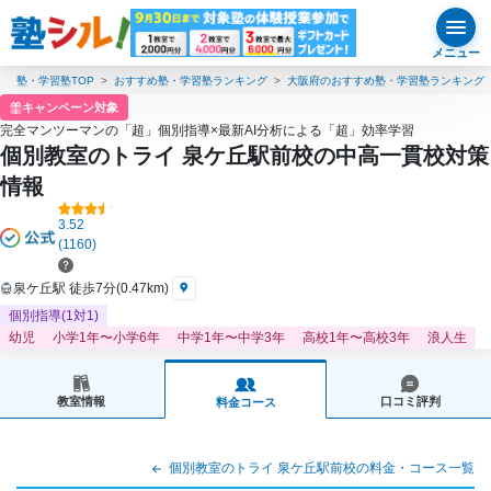
メニュー
塾・学習塾TOP
おすすめ塾・学習塾ランキング
大阪府のおすすめ塾・学習塾ランキング
キャンペーン対象
完全マンツーマンの「超」個別指導×最新AI分析による「超」効率学習
個別教室のトライ 泉ケ丘駅前校の中高一貫校対策
情報
3.52
(1160)
泉ケ丘駅 徒歩7分(0.47km)
個別指導(1対1)
幼児
小学1年〜小学6年
中学1年〜中学3年
高校1年〜高校3年
浪人生
教室情報
口コミ評判
料金コース
個別教室のトライ 泉ケ丘駅前校の料金・コース一覧