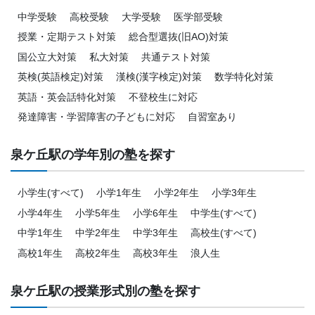
中学受験
高校受験
大学受験
医学部受験
授業・定期テスト対策
総合型選抜(旧AO)対策
国公立大対策
私大対策
共通テスト対策
英検(英語検定)対策
漢検(漢字検定)対策
数学特化対策
英語・英会話特化対策
不登校生に対応
発達障害・学習障害の子どもに対応
自習室あり
泉ケ丘駅の学年別の塾を探す
小学生(すべて)
小学1年生
小学2年生
小学3年生
小学4年生
小学5年生
小学6年生
中学生(すべて)
中学1年生
中学2年生
中学3年生
高校生(すべて)
高校1年生
高校2年生
高校3年生
浪人生
泉ケ丘駅の授業形式別の塾を探す