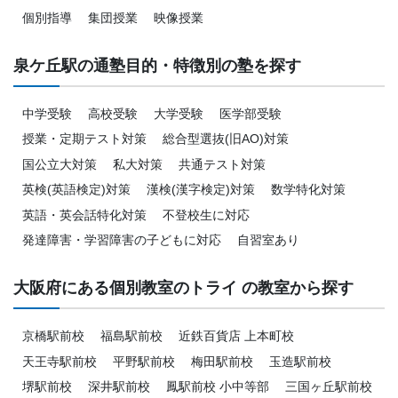
個別指導
集団授業
映像授業
泉ケ丘駅の通塾目的・特徴別の塾を探す
中学受験
高校受験
大学受験
医学部受験
授業・定期テスト対策
総合型選抜(旧AO)対策
国公立大対策
私大対策
共通テスト対策
英検(英語検定)対策
漢検(漢字検定)対策
数学特化対策
英語・英会話特化対策
不登校生に対応
発達障害・学習障害の子どもに対応
自習室あり
大阪府にある個別教室のトライ の教室から探す
京橋駅前校
福島駅前校
近鉄百貨店 上本町校
天王寺駅前校
平野駅前校
梅田駅前校
玉造駅前校
堺駅前校
深井駅前校
鳳駅前校 小中等部
三国ヶ丘駅前校