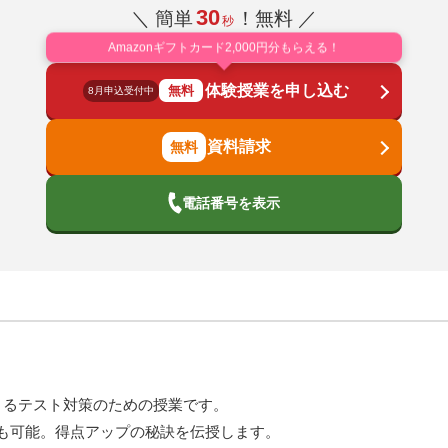
30
＼ 簡単
！無料 ／
秒
Amazonギフトカード2,000円分もらえる！
体験授業を申し込む
無料
8月申込受付中
資料請求
電話番号を表示
きるテスト対策のための授業です。
も可能。得点アップの秘訣を伝授します。