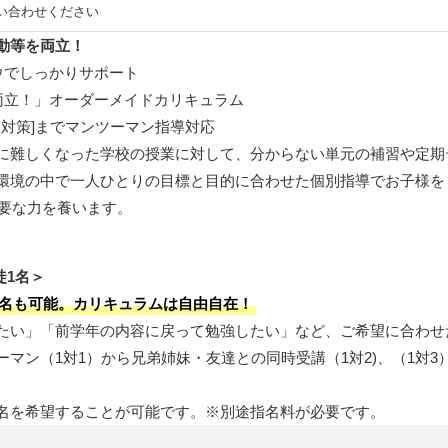
い合わせください
動等を両立！
ウでしっかりサポート
両立！」オーダーメイドカリキュラム
受験対策]までマンツーマン指導対応
に難しくなった学校の授業に対して、分からない単元の補習や定期
環境の中で一人ひとりの目標と目的に合わせた個別指導でお子様を
必要な力を養います。
徒1名＞
名も可能。カリキュラムは自由自在！
たい」「前学年の内容に戻って勉強したい」など、ご希望に合わせ
マン（1対1）から兄弟姉妹・友達との同時受講（1対2)、（1対
名を希望することが可能です。※別途指名料が必要です。