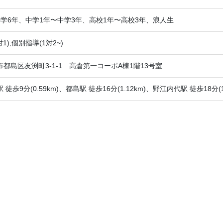
小学6年、中学1年〜中学3年、高校1年〜高校3年、浪人生
1),個別指導(1対2~)
都島区友渕町3-1-1 高倉第一コーポA棟1階13号室
徒歩9分(0.59km)、都島駅 徒歩16分(1.12km)、野江内代駅 徒歩18分(1