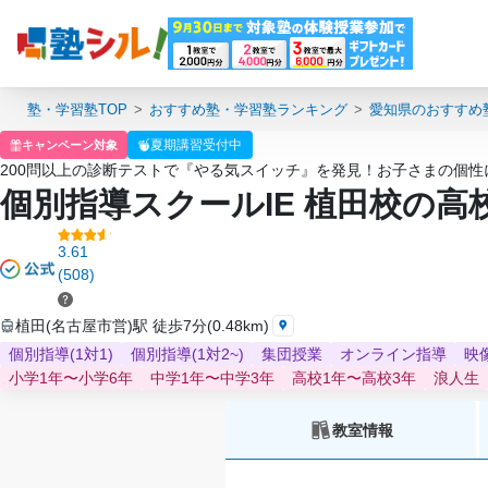
塾・学習塾TOP
おすすめ塾・学習塾ランキング
愛知県のおすすめ
夏期講習受付中
キャンペーン対象
200問以上の診断テストで『やる気スイッチ』を発見！お子さまの個
個別指導スクールIE 植田校の
3.61
(508)
植田(名古屋市営)駅 徒歩7分(0.48km)
個別指導(1対1)
個別指導(1対2~)
集団授業
オンライン指導
映
小学1年〜小学6年
中学1年〜中学3年
高校1年〜高校3年
浪人生
教室情報