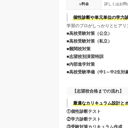
料金
詳しくはお問
個性診断や単元単位の学力
学習のプロがしっかりとヒアリ
■高校受験対策（公立）
■高校受験対策（私立）
■難関校対策
■志望校別演習特訓
■内部進学対策
■高校受験準備（中1～中2生対
【志望校合格までの流れ】
最適なカリキュラム設計と
①個性診断テスト
②学力診断テスト
③受験対策カリキュラム作成