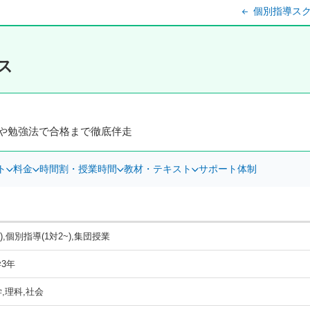
個別指導スク
ス
や勉強法で合格まで徹底伴走
ト
料金
時間割・授業時間
教材・テキスト
サポート体制
),個別指導(1対2~),集団授業
3年
学,理科,社会