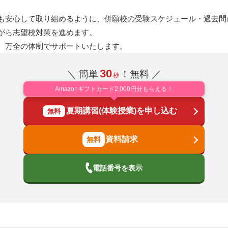
も安心して取り組めるように、併願校の受験スケジュール・過去問
がら志望校対策を進めます。
、万全の体制でサポートいたします。
30
＼ 簡単
！無料 ／
秒
Amazonギフトカード2,000円分もらえる！
夏期講習(体験授業)を申し込む
無料
資料請求
電話番号を表示