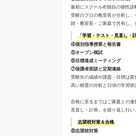
最初にスクールIE独自の個性
受験のプロの教室長が分析し、
師・教室長・ご家庭で共有し、
「学習・テスト・見直し・
④個別指導授業と報告書
⑤オープン模試
⑥目標達成ミーティング
⑦保護者面談と定期連絡
受験生の成績や課題・目標は変
高い精度の分析と日頃の学習状
合格に至るまではご家庭との連
見直し・計画」を繰り返し行い
志望校対策＆合格
⑧志望校対策