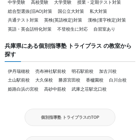
中学受験
高校受験
大学受験
授業・定期テスト対策
総合型選抜(旧AO)対策
国公立大対策
私大対策
共通テスト対策
英検(英語検定)対策
漢検(漢字検定)対策
英語・英会話特化対策
不登校生に対応
自習室あり
兵庫県にある個別指導塾 トライプラス の教室から
探す
伊丹瑞穂校
売布神社駅前校
明石駅前校
加古川校
土山駅前校
大久保校
勝原宮田校
香櫨園校
白川台校
姫路白浜の宮校
高砂中筋校
武庫之荘駅北口校
個別指導塾 トライプラスのTOP