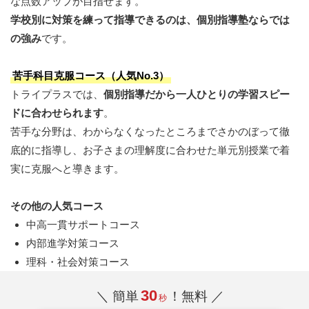
な点数アップが目指せます。
学校別に対策を練って指導できるのは、個別指導塾ならでは
の強み
です。
苦手科目克服コース（人気No.3）
トライプラスでは、
個別指導だから一人ひとりの学習スピー
ドに合わせられます
。
苦手な分野は、わからなくなったところまでさかのぼって徹
底的に指導し、お子さまの理解度に合わせた単元別授業で着
実に克服へと導きます。
その他の人気コース
中高一貫サポートコース
内部進学対策コース
理科・社会対策コース
30
＼ 簡単
！無料 ／
秒