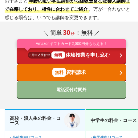
お子さまと
年齢の近い学生講師から経験豊富な社会人講師ま
で在籍しており、相性に合わせてご紹介
。万が一合わないと
感じる場合は、いつでも講師を変更できます。
30
＼ 簡単
！無料 ／
秒
Amazonギフトカード2,000円分もらえる！
体験授業を申し込む
無料
8月申込受付中
資料請求
電話受付時間外
高校・浪人生の料金・コ
中学生の料金・コース
ース
高校生向けコース
中学生向けコース