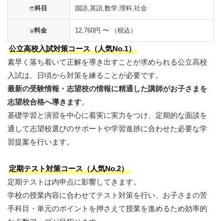
科目
国語,英語,数学,理科,社会
料金
12,760円 〜 （税込）
公立高校入試対策コース（人気No.1）
素早く落ち着いて正解を導き出すことが求められる公立高校
入試は、日頃から対策を練ることが必要です。
最新の受験情報・志望校の情報に精通した講師がお子さまを
志望校合格へ導きます
。
基礎学習と演習を中心に着実に実力をつけ、定期的な面談を
通して志望校選びのサポートや学習進捗に合わせた必要な学
習提案を行います。
定期テスト対策コース（人気No.2）
定期テストは内申点に影響してきます。
学校の授業内容に合わせてテスト対策を行い、お子さまの苦
手科目・単元のポイントを押さえて授業を進めるため効率的