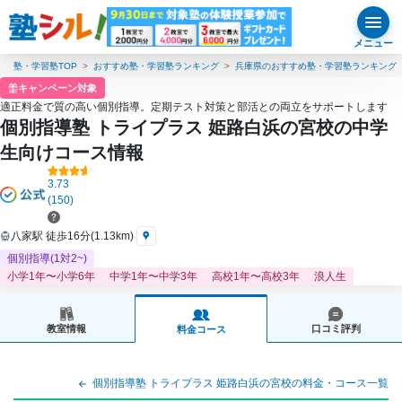
メニュー
塾・学習塾TOP
おすすめ塾・学習塾ランキング
兵庫県のおすすめ塾・学習塾ランキング
キャンペーン対象
適正料金で質の高い個別指導。定期テスト対策と部活との両立をサポートします
個別指導塾 トライプラス 姫路白浜の宮校の中学
生向けコース情報
3.73
(150)
八家駅 徒歩16分(1.13km)
個別指導(1対2~)
小学1年〜小学6年
中学1年〜中学3年
高校1年〜高校3年
浪人生
教室情報
口コミ評判
料金コース
個別指導塾 トライプラス 姫路白浜の宮校の料金・コース一覧