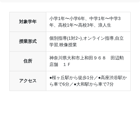
小学1年〜小学6年、中学1年〜中学3
対象学年
年、高校1年〜高校3年、浪人生
個別指導(1対2~),オンライン指導,自立
授業形式
学習,映像授業
神奈川県大和市上和田９６８ 田辺勲
住所
店舗 １Ｆ
●桜ヶ丘駅から徒歩1分／●高座渋谷駅か
アクセス
ら車で6分／●大和駅から車で7分