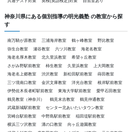
共通テスト対策
英検(英語検定)対策
自習室あり
神奈川県にある個別指導の明光義塾 の教室から探
す
南万騎が原教室
三浦海岸教室
鶴ヶ峰教室
野比教室
弥生台教室
瀬谷教室
六ツ川教室
海老名教室
海老名厚木教室
北久里浜教室
希望ヶ丘教室
さがみ野駅前教室
柿生教室
久里浜教室
上大岡教室
海老名上郷教室
渋沢教室
新松田駅前教室
蒔田教室
三ツ境南口教室
金沢文庫教室
洋光台教室
根岸駅前教室
伊勢佐木長者町駅前教室
東海大学駅前教室
愛甲石田教室
鶴見教室（神奈川）
鶴見末吉教室
鶴見仲通教室
武蔵新城駅前教室
センター北あいたいタウン教室
宮崎台駅前教室
中野島駅前教室
稲田堤駅前教室
横浜三ツ沢教室
溝の口教室
向ヶ丘遊園教室