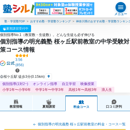
メニュー
塾・学習塾TOP
おすすめ塾・学習塾ランキング
神奈川県のおすすめ塾・学習塾ランキン
夏期講習受付中
個別指導No.1（教室数・生徒数）。どんな生徒も必ず伸びる
個別指導の明光義塾 桜ヶ丘駅前教室の中学受験対
策コース情報
3.56
(856)
桜ケ丘駅 徒歩3分(0.15km)
個別指導(1対2~)
オンライン指導
自立学習
映像授業
小学1年〜小学6年
中学1年〜中学3年
高校1年〜高校3年
浪人生
教室情報
夏期講習
口コミ評判
料金コース
個別指導の明光義塾 桜ヶ丘駅前教室の料金・コース一覧