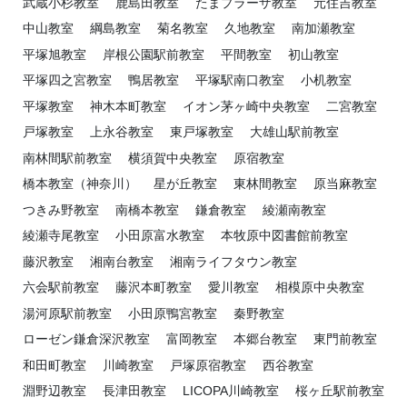
武蔵小杉教室
鹿島田教室
たまプラーザ教室
元住吉教室
中山教室
綱島教室
菊名教室
久地教室
南加瀬教室
平塚旭教室
岸根公園駅前教室
平間教室
初山教室
平塚四之宮教室
鴨居教室
平塚駅南口教室
小机教室
平塚教室
神木本町教室
イオン茅ヶ崎中央教室
二宮教室
戸塚教室
上永谷教室
東戸塚教室
大雄山駅前教室
南林間駅前教室
横須賀中央教室
原宿教室
橋本教室（神奈川）
星が丘教室
東林間教室
原当麻教室
つきみ野教室
南橋本教室
鎌倉教室
綾瀬南教室
綾瀬寺尾教室
小田原富水教室
本牧原中図書館前教室
藤沢教室
湘南台教室
湘南ライフタウン教室
六会駅前教室
藤沢本町教室
愛川教室
相模原中央教室
湯河原駅前教室
小田原鴨宮教室
秦野教室
ローゼン鎌倉深沢教室
富岡教室
本郷台教室
東門前教室
和田町教室
川崎教室
戸塚原宿教室
西谷教室
淵野辺教室
長津田教室
LICOPA川崎教室
桜ヶ丘駅前教室