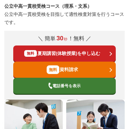
公立中高一貫校受検コース（理系・文系）
公立中高一貫校受検を目指して適性検査対策を行うコース
です。
30
＼ 簡単
！無料 ／
秒
夏期講習(体験授業)を申し込む
無料
資料請求
電話番号を表示