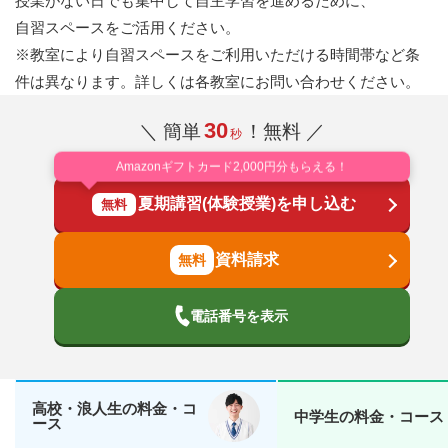
授業がない日でも集中して自主学習を進めるために、
自習スペースをご活用ください。
※教室により自習スペースをご利用いただける時間帯など条
件は異なります。詳しくは各教室にお問い合わせください。
30
＼ 簡単
！無料 ／
秒
Amazonギフトカード2,000円分もらえる！
夏期講習(体験授業)を申し込む
無料
資料請求
電話番号を表示
高校・浪人生の料金・コ
中学生の料金・コース
ース