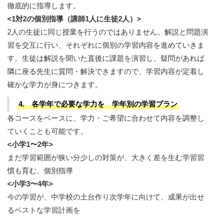
徹底的に指導します。
<1対2の個別指導（講師1人に生徒2人）>
2人の生徒に同じ授業を行うのではありません。解説と問題演
習を交互に行い、それぞれに個別の学習内容を進めていきま
す。生徒は解説を聞いた直後に課題を演習し、疑問があれば
隣に座る先生に質問・解決できますので、学習内容が定着し
確かな学力が身につきます。
4. 各学年で必要な学力を 学年別の学習プラン
各コースをベースに、学力・ご希望に合わせて内容を調整し
ていくことも可能です。
<小学1〜2年>
まだ学習範囲が狭い分少しの対策が、大きく差を生む学習習
慣も育む、個別指導
<小学3〜4年>
今の学習が、中学校の土台作り次学年に向けて、成果が出せ
るベストな学習計画を