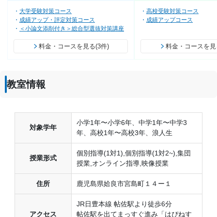
大学受験対策コース
高校受験対策コース
成績アップ・評定対策コース
成績アップコース
＜小論文添削付き＞総合型選抜対策講座
料金・コースを見る(3件)
料金・コースを見る
教室情報
小学1年〜小学6年、中学1年〜中学3
対象学年
年、高校1年〜高校3年、浪人生
個別指導(1対1),個別指導(1対2~),集団
授業形式
授業,オンライン指導,映像授業
住所
鹿児島県姶良市宮島町１４ー１
JR日豊本線 帖佐駅より徒歩6分
アクセス
帖佐駅を出てまっすぐ進み「はぴねす