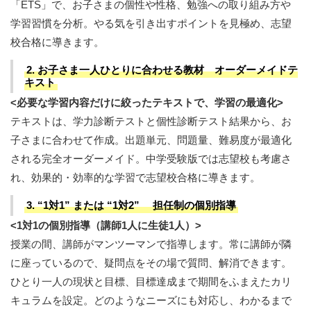
「ETS」で、お子さまの個性や性格、勉強への取り組み方や
学習習慣を分析。やる気を引き出すポイントを見極め、志望
校合格に導きます。
2. お子さま一人ひとりに合わせる教材 オーダーメイドテ
キスト
<必要な学習内容だけに絞ったテキストで、学習の最適化>
テキストは、学力診断テストと個性診断テスト結果から、お
子さまに合わせて作成。出題単元、問題量、難易度が最適化
される完全オーダーメイド。中学受験版では志望校も考慮さ
れ、効果的・効率的な学習で志望校合格に導きます。
3. “1対1” または “1対2” 担任制の個別指導
<1対1の個別指導（講師1人に生徒1人）>
授業の間、講師がマンツーマンで指導します。常に講師が隣
に座っているので、疑問点をその場で質問、解消できます。
ひとり一人の現状と目標、目標達成まで期間をふまえたカリ
キュラムを設定。どのようなニーズにも対応し、わかるまで