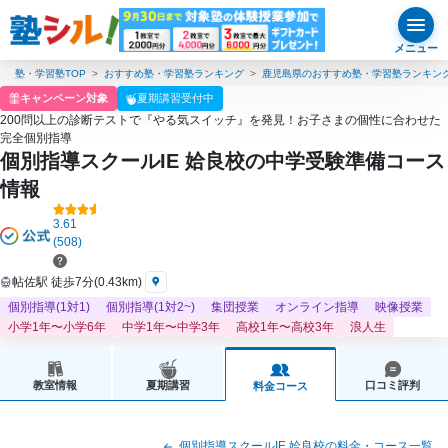
メニュー
塾・学習塾TOP
おすすめ塾・学習塾ランキング
鹿児島県のおすすめ塾・学習塾ランキン
キャンペーン対象
夏期講習受付中
200問以上の診断テストで『やる気スイッチ』を発見！お子さまの個性に合わせた
完全個別指導
個別指導スクールIE 姶良校の中学受験準備コース
情報
3.61
(508)
帖佐駅 徒歩7分(0.43km)
個別指導(1対1)
個別指導(1対2~)
集団授業
オンライン指導
映像授業
小学1年〜小学6年
中学1年〜中学3年
高校1年〜高校3年
浪人生
教室情報
夏期講習
口コミ評判
料金コース
個別指導スクールIE 姶良校の料金・コース一覧