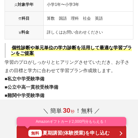
対象学年
小学1年〜小学3年
科目
算数 国語 理科 社会 英語
料金
詳しくはお問い合わせください
個性診断や単元単位の学力診断を活用して最適な学習プラ
ンをご提案
学習のプロがしっかりとヒアリングさせていただき、お子さ
まの目標と学力に合わせて学習プラン作成致します。
■私立中学受験準備
■公立中高一貫校受検準備
■難関中学受験準備
30
＼ 簡単
！無料 ／
秒
Amazonギフトカード2,000円分もらえる！
夏期講習(体験授業)を申し込む
無料