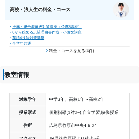
高校・浪人生の料金・コース
推薦・総合型選抜対策講座（必修2講座）
0から始める志望理由書作成・小論文講座
英語4技能対策講座
全学年共通
料金・コースを見る(4件)
教室情報
対象学年
中学3年、高校1年〜高校2年
授業形式
個別指導(1対2~),自立学習,映像授業
住所
広島県竹原市中央4-6-24
アクセス
JR呉線竹原駅より徒歩5分