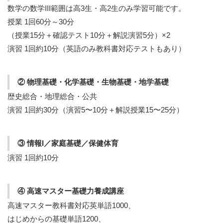
数学の数学III範囲は高3生・高2生のみ学習可能です。
授業 1回60分～30分
（授業15分＋確認テスト10分＋解説演習5分）×2
演習 1回約10分（英語のみ教科書対応テストもあり）
② 物理基礎・化学基礎・生物基礎・地学基礎
歴史総合・地理総合・公共
演習 1回約30分（演習5〜10分＋解説授業15〜25分）
③ 情報I／家庭基礎／保健体育
演習 1回約10分
④ 高速マスター基礎力養成講座
高速マスター教科書対応英単語1000、
はじめからの基礎単語1200、