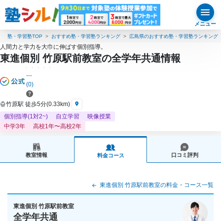
メニュー
塾・学習塾TOP
おすすめ塾・学習塾ランキング
広島県のおすすめ塾・学習塾ランキング
人間力と学力を大巾に伸ばす個別指導。
東進個別 竹原駅前教室の全学年共通情報
---
(0)
竹原駅 徒歩5分(0.33km)
個別指導(1対2~)
自立学習
映像授業
中学3年
高校1年〜高校2年
教室情報
口コミ評判
料金コース
東進個別 竹原駅前教室の料金・コース一覧
東進個別 竹原駅前教室
全学年共通