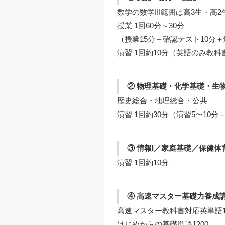
数学の数学III範囲は高3生・高
授業 1回60分～30分
（授業15分＋確認テスト10分＋
演習 1回約10分（英語のみ教
② 物理基礎・化学基礎・生
歴史総合・地理総合・公共
演習 1回約30分（演習5〜10分
③ 情報I／家庭基礎／保健体
演習 1回約10分
④ 高速マスター基礎力養成
高速マスター教科書対応英単語1
はじめからの基礎単語1200、