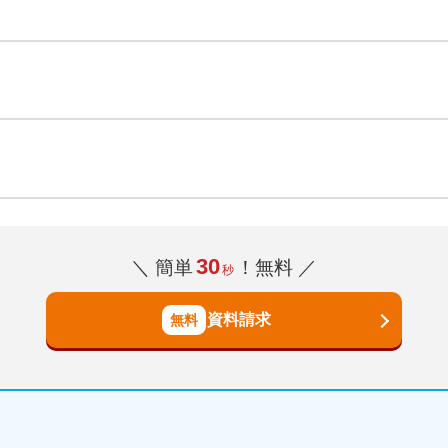
30
＼ 簡単
！無料 ／
秒
資料請求