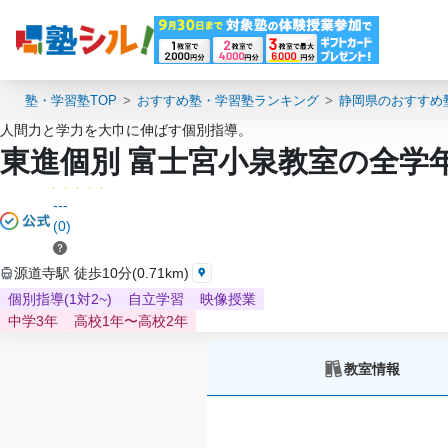
塾・学習塾TOP
おすすめ塾・学習塾ランキング
静岡県のおすすめ
人間力と学力を大巾に伸ばす個別指導。
東進個別 富士宮小泉教室の全学
---
(0)
源道寺駅 徒歩10分(0.71km)
個別指導(1対2~)
自立学習
映像授業
中学3年
高校1年〜高校2年
教室情報