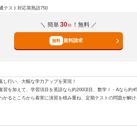
通テスト対応英熟語750
30
＼ 簡単
！無料 ／
秒
資料請求
返し行い、大幅な学力アップを実現！
習を加えて、学習項目を英語なら約200項目、数学Ⅰ・Aなら約4
わかるところから着実に演習を積み重ね、定期テストの問題が解け