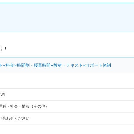
リ！
ト
料金
時間割・授業時間
教材・テキスト
サポート体制
3年
理科・社会・情報（その他）
い合わせください