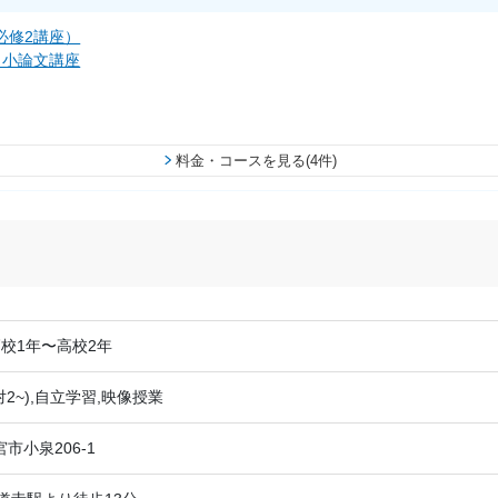
必修2講座）
・小論文講座
料金・コースを見る(4件)
校1年〜高校2年
対2~),自立学習,映像授業
市小泉206-1