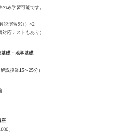
2生のみ学習可能です。
解説演習5分）×2
科書対応テストもあり）
物基礎・地学基礎
＋解説授業15〜25分）
育
講座
000、