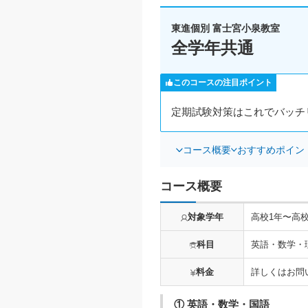
東進個別 富士宮小泉教室
全学年共通
このコースの注目ポイント
定期試験対策はこれでバッチ
コース概要
おすすめポイン
コース概要
対象学年
高校1年〜高校
科目
英語・数学・
料金
詳しくはお問
① 英語・数学・国語