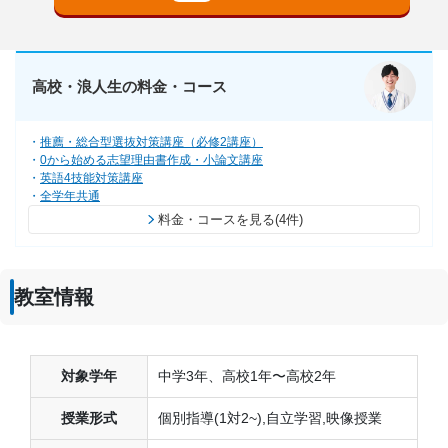
高校・浪人生の料金・コース
推薦・総合型選抜対策講座（必修2講座）
0から始める志望理由書作成・小論文講座
英語4技能対策講座
全学年共通
料金・コースを見る(4件)
教室情報
対象学年
中学3年、高校1年〜高校2年
授業形式
個別指導(1対2~),自立学習,映像授業