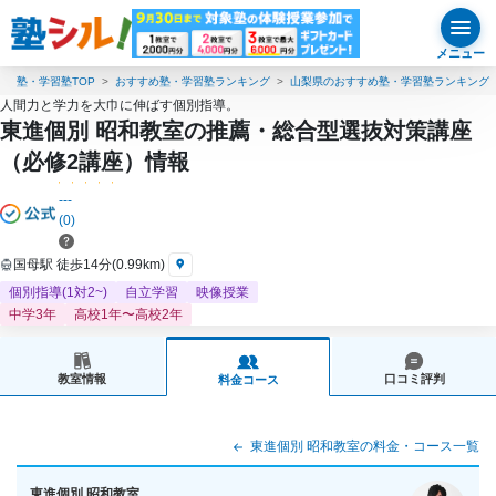
メニュー
塾・学習塾TOP
おすすめ塾・学習塾ランキング
山梨県のおすすめ塾・学習塾ランキング
人間力と学力を大巾に伸ばす個別指導。
東進個別 昭和教室の推薦・総合型選抜対策講座
（必修2講座）情報
---
(0)
国母駅 徒歩14分(0.99km)
個別指導(1対2~)
自立学習
映像授業
中学3年
高校1年〜高校2年
教室情報
口コミ評判
料金コース
東進個別 昭和教室の料金・コース一覧
東進個別 昭和教室