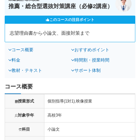
推薦・総合型選抜対策講座（必修2講座）
このコースの注目ポイント
志望理由書から小論文、面接対策まで
コース概要
おすすめポイント
料金
時間割・授業時間
教材・テキスト
サポート体制
コース概要
授業形式
個別指導(1対1),映像授業
対象学年
高校3年
科目
小論文