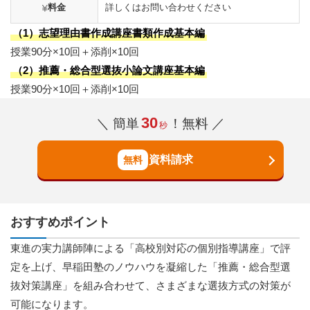
料金
詳しくはお問い合わせください
（1）志望理由書作成講座書類作成基本編
授業90分×10回＋添削×10回
（2）推薦・総合型選抜小論文講座基本編
授業90分×10回＋添削×10回
30
＼ 簡単
！無料 ／
秒
資料請求
おすすめポイント
東進の実力講師陣による「高校別対応の個別指導講座」で評
定を上げ、早稲田塾のノウハウを凝縮した「推薦・総合型選
抜対策講座」を組み合わせて、さまざまな選抜方式の対策が
可能になります。