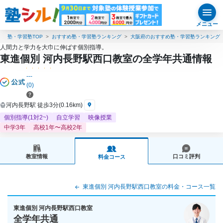
メニュー
塾・学習塾TOP
おすすめ塾・学習塾ランキング
大阪府のおすすめ塾・学習塾ランキング
人間力と学力を大巾に伸ばす個別指導。
東進個別 河内長野駅西口教室の全学年共通情報
---
(0)
河内長野駅 徒歩3分(0.16km)
個別指導(1対2~)
自立学習
映像授業
中学3年
高校1年〜高校2年
教室情報
口コミ評判
料金コース
東進個別 河内長野駅西口教室の料金・コース一覧
東進個別 河内長野駅西口教室
全学年共通