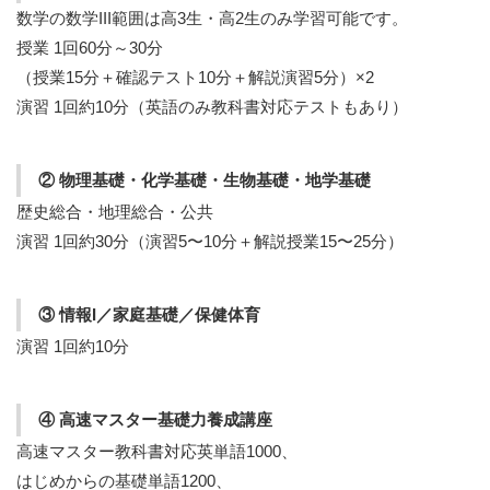
数学の数学III範囲は高3生・高2生のみ学習可能です。
授業 1回60分～30分
（授業15分＋確認テスト10分＋解説演習5分）×2
演習 1回約10分（英語のみ教科書対応テストもあり）
② 物理基礎・化学基礎・生物基礎・地学基礎
歴史総合・地理総合・公共
演習 1回約30分（演習5〜10分＋解説授業15〜25分）
③ 情報I／家庭基礎／保健体育
演習 1回約10分
④ 高速マスター基礎力養成講座
高速マスター教科書対応英単語1000、
はじめからの基礎単語1200、