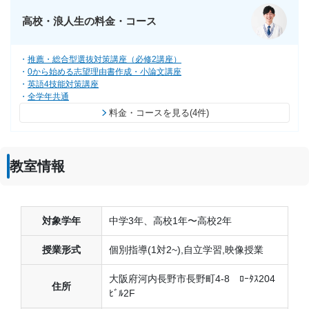
高校・浪人生の料金・コース
推薦・総合型選抜対策講座（必修2講座）
0から始める志望理由書作成・小論文講座
英語4技能対策講座
全学年共通
料金・コースを見る(4件)
教室情報
対象学年
中学3年、高校1年〜高校2年
授業形式
個別指導(1対2~),自立学習,映像授業
大阪府河内長野市長野町4-8 ﾛｰﾀｽ204
住所
ﾋﾞﾙ2F