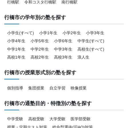
行橋駅
令和コスタ行橋駅
南行橋駅
行橋市の学年別の塾を探す
小学生(すべて)
小学1年生
小学2年生
小学3年生
小学4年生
小学5年生
小学6年生
中学生(すべて)
中学1年生
中学2年生
中学3年生
高校生(すべて)
高校1年生
高校2年生
高校3年生
浪人生
行橋市の授業形式別の塾を探す
個別指導
集団授業
自立学習
映像授業
行橋市の通塾目的・特徴別の塾を探す
中学受験
高校受験
大学受験
医学部受験
授業・定期テスト対策
総合型選抜(旧AO)対策