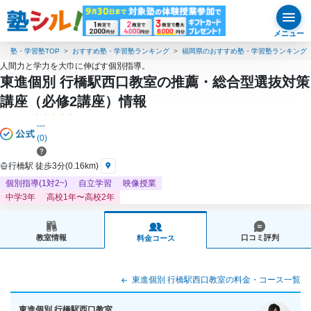
メニュー
塾・学習塾TOP
おすすめ塾・学習塾ランキング
福岡県のおすすめ塾・学習塾ランキング
人間力と学力を大巾に伸ばす個別指導。
東進個別 行橋駅西口教室の推薦・総合型選抜対策
講座（必修2講座）情報
---
(0)
行橋駅 徒歩3分(0.16km)
個別指導(1対2~)
自立学習
映像授業
中学3年
高校1年〜高校2年
教室情報
口コミ評判
料金コース
東進個別 行橋駅西口教室の料金・コース一覧
東進個別 行橋駅西口教室