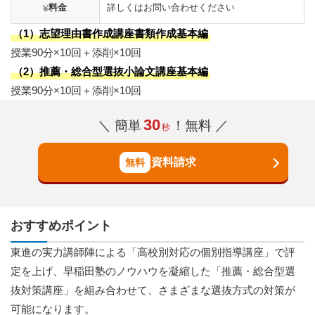
料金
詳しくはお問い合わせください
（1）志望理由書作成講座書類作成基本編
授業90分×10回＋添削×10回
（2）推薦・総合型選抜小論文講座基本編
授業90分×10回＋添削×10回
30
＼ 簡単
！無料 ／
秒
資料請求
おすすめポイント
東進の実力講師陣による「高校別対応の個別指導講座」で評
定を上げ、早稲田塾のノウハウを凝縮した「推薦・総合型選
抜対策講座」を組み合わせて、さまざまな選抜方式の対策が
可能になります。