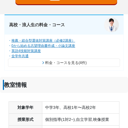
高校・浪人生の料金・コース
推薦・総合型選抜対策講座（必修2講座）
0から始める志望理由書作成・小論文講座
英語4技能対策講座
全学年共通
料金・コースを見る(4件)
教室情報
対象学年
中学3年、高校1年〜高校2年
授業形式
個別指導(1対2~),自立学習,映像授業