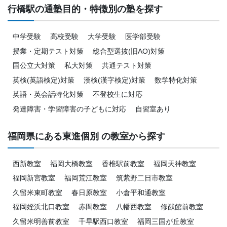
行橋駅の通塾目的・特徴別の塾を探す
中学受験
高校受験
大学受験
医学部受験
授業・定期テスト対策
総合型選抜(旧AO)対策
国公立大対策
私大対策
共通テスト対策
英検(英語検定)対策
漢検(漢字検定)対策
数学特化対策
英語・英会話特化対策
不登校生に対応
発達障害・学習障害の子どもに対応
自習室あり
福岡県にある東進個別 の教室から探す
西新教室
福岡大橋教室
香椎駅前教室
福岡天神教室
福岡新宮教室
福岡荒江教室
筑紫野二日市教室
久留米東町教室
春日原教室
小倉平和通教室
福岡姪浜北口教室
赤間教室
八幡西教室
修猷館前教室
久留米明善前教室
千早駅西口教室
福岡三国が丘教室