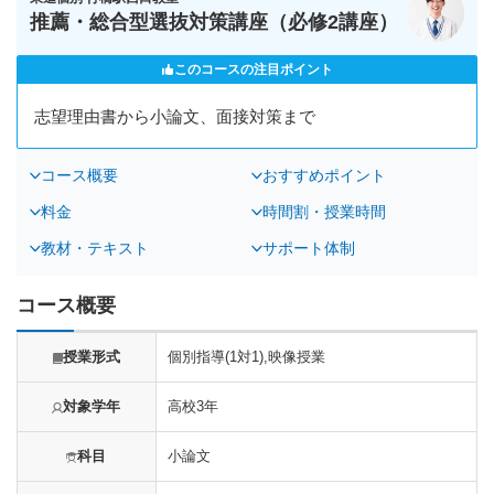
推薦・総合型選抜対策講座（必修2講座）
このコースの注目ポイント
志望理由書から小論文、面接対策まで
コース概要
おすすめポイント
料金
時間割・授業時間
教材・テキスト
サポート体制
コース概要
授業形式
個別指導(1対1),映像授業
対象学年
高校3年
科目
小論文