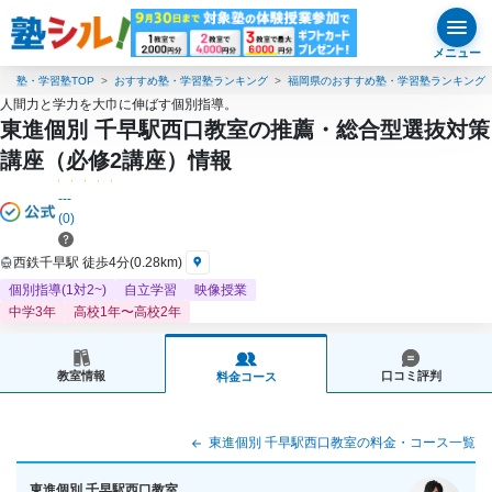
メニュー
塾・学習塾TOP
おすすめ塾・学習塾ランキング
福岡県のおすすめ塾・学習塾ランキング
人間力と学力を大巾に伸ばす個別指導。
東進個別 千早駅西口教室の推薦・総合型選抜対策
講座（必修2講座）情報
---
(0)
西鉄千早駅 徒歩4分(0.28km)
個別指導(1対2~)
自立学習
映像授業
中学3年
高校1年〜高校2年
教室情報
口コミ評判
料金コース
東進個別 千早駅西口教室の料金・コース一覧
東進個別 千早駅西口教室