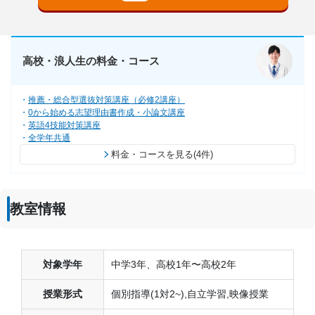
高校・浪人生の料金・コース
推薦・総合型選抜対策講座（必修2講座）
0から始める志望理由書作成・小論文講座
英語4技能対策講座
全学年共通
料金・コースを見る(4件)
教室情報
対象学年
中学3年、高校1年〜高校2年
授業形式
個別指導(1対2~),自立学習,映像授業