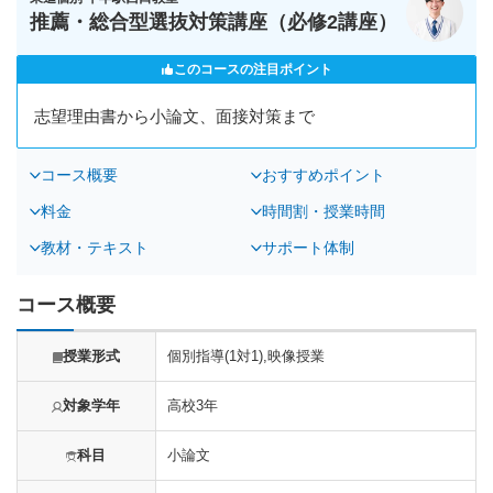
推薦・総合型選抜対策講座（必修2講座）
このコースの注目ポイント
志望理由書から小論文、面接対策まで
コース概要
おすすめポイント
料金
時間割・授業時間
教材・テキスト
サポート体制
コース概要
授業形式
個別指導(1対1),映像授業
対象学年
高校3年
科目
小論文