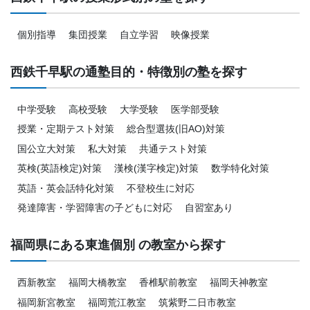
個別指導
集団授業
自立学習
映像授業
西鉄千早駅の通塾目的・特徴別の塾を探す
中学受験
高校受験
大学受験
医学部受験
授業・定期テスト対策
総合型選抜(旧AO)対策
国公立大対策
私大対策
共通テスト対策
英検(英語検定)対策
漢検(漢字検定)対策
数学特化対策
英語・英会話特化対策
不登校生に対応
発達障害・学習障害の子どもに対応
自習室あり
福岡県にある東進個別 の教室から探す
西新教室
福岡大橋教室
香椎駅前教室
福岡天神教室
福岡新宮教室
福岡荒江教室
筑紫野二日市教室