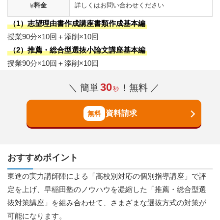
料金
詳しくはお問い合わせください
（1）志望理由書作成講座書類作成基本編
授業90分×10回＋添削×10回
（2）推薦・総合型選抜小論文講座基本編
授業90分×10回＋添削×10回
30
＼ 簡単
！無料 ／
秒
資料請求
おすすめポイント
東進の実力講師陣による「高校別対応の個別指導講座」で評
定を上げ、早稲田塾のノウハウを凝縮した「推薦・総合型選
抜対策講座」を組み合わせて、さまざまな選抜方式の対策が
可能になります。