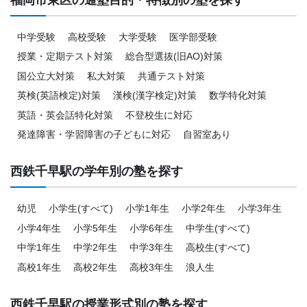
中学受験
高校受験
大学受験
医学部受験
授業・定期テスト対策
総合型選抜(旧AO)対策
国公立大対策
私大対策
共通テスト対策
英検(英語検定)対策
漢検(漢字検定)対策
数学特化対策
英語・英会話特化対策
不登校生に対応
発達障害・学習障害の子どもに対応
自習室あり
西鉄千早駅の学年別の塾を探す
幼児
小学生(すべて)
小学1年生
小学2年生
小学3年生
小学4年生
小学5年生
小学6年生
中学生(すべて)
中学1年生
中学2年生
中学3年生
高校生(すべて)
高校1年生
高校2年生
高校3年生
浪人生
西鉄千早駅の授業形式別の塾を探す