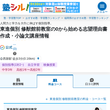
メニュー
塾・学習塾TOP
おすすめ塾・学習塾ランキング
福岡県のおすすめ塾・学習塾ランキング
人間力と学力を大巾に伸ばす個別指導。
東進個別 修猷館前教室の0から始める志望理由書
作成・小論文講座情報
---
(0)
西新駅 徒歩3分(0.16km)
個別指導(1対2~)
自立学習
映像授業
中学3年
高校1年〜高校2年
教室情報
口コミ評判
料金コース
東進個別 修猷館前教室の料金・コース一覧
東進個別 修猷館前教室