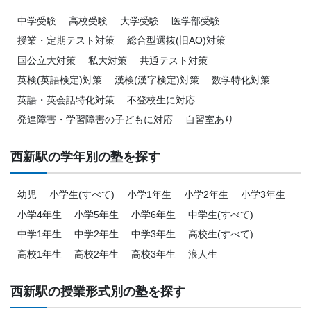
中学受験
高校受験
大学受験
医学部受験
授業・定期テスト対策
総合型選抜(旧AO)対策
国公立大対策
私大対策
共通テスト対策
英検(英語検定)対策
漢検(漢字検定)対策
数学特化対策
英語・英会話特化対策
不登校生に対応
発達障害・学習障害の子どもに対応
自習室あり
西新駅の学年別の塾を探す
幼児
小学生(すべて)
小学1年生
小学2年生
小学3年生
小学4年生
小学5年生
小学6年生
中学生(すべて)
中学1年生
中学2年生
中学3年生
高校生(すべて)
高校1年生
高校2年生
高校3年生
浪人生
西新駅の授業形式別の塾を探す