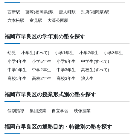
西新駅
藤崎(福岡県)駅
唐人町駅
別府(福岡県)駅
六本松駅
室見駅
大濠公園駅
福岡市早良区の学年別の塾を探す
幼児
小学生(すべて)
小学1年生
小学2年生
小学3年生
小学4年生
小学5年生
小学6年生
中学生(すべて)
中学1年生
中学2年生
中学3年生
高校生(すべて)
高校1年生
高校2年生
高校3年生
浪人生
福岡市早良区の授業形式別の塾を探す
個別指導
集団授業
自立学習
映像授業
福岡市早良区の通塾目的・特徴別の塾を探す