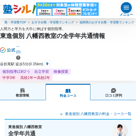
メニュー
塾・学習塾TOP
おすすめ塾・学習塾ランキング
福岡県のおすすめ塾・学習塾ランキング
人間力と学力を大巾に伸ばす個別指導。
東進個別 八幡西教室の全学年共通情報
---
(0)
折尾駅 徒歩5分(0.35km)
個別指導(1対2~)
自立学習
映像授業
中学3年
高校1年〜高校2年
教室情報
口コミ評判
料金コース
東進個別 八幡西教室の料金・コース一覧
東進個別 八幡西教室
全学年共通