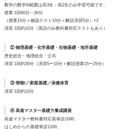
数学の数学III範囲は高3生・高2生のみ学習可能です。
授業 1回60分～30分
（授業15分＋確認テスト10分＋解説演習5分）×2
演習 1回約10分（英語のみ教科書対応テストもあり）
② 物理基礎・化学基礎・生物基礎・地学基礎
歴史総合・地理総合・公共
演習 1回約30分（演習5〜10分＋解説授業15〜25分）
③ 情報I／家庭基礎／保健体育
演習 1回約10分
④ 高速マスター基礎力養成講座
高速マスター教科書対応英単語1000、
はじめからの基礎単語1200、