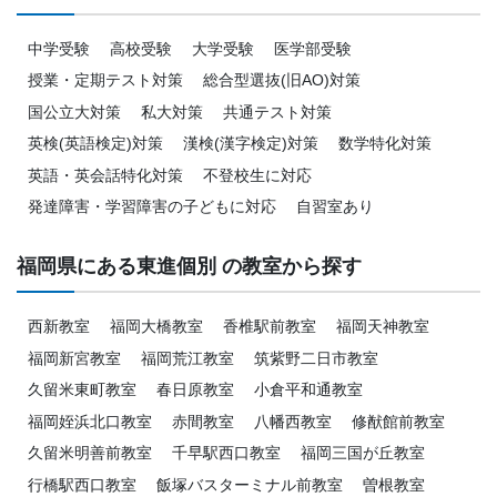
中学受験
高校受験
大学受験
医学部受験
授業・定期テスト対策
総合型選抜(旧AO)対策
国公立大対策
私大対策
共通テスト対策
英検(英語検定)対策
漢検(漢字検定)対策
数学特化対策
英語・英会話特化対策
不登校生に対応
発達障害・学習障害の子どもに対応
自習室あり
福岡県にある東進個別 の教室から探す
西新教室
福岡大橋教室
香椎駅前教室
福岡天神教室
福岡新宮教室
福岡荒江教室
筑紫野二日市教室
久留米東町教室
春日原教室
小倉平和通教室
福岡姪浜北口教室
赤間教室
八幡西教室
修猷館前教室
久留米明善前教室
千早駅西口教室
福岡三国が丘教室
行橋駅西口教室
飯塚バスターミナル前教室
曽根教室