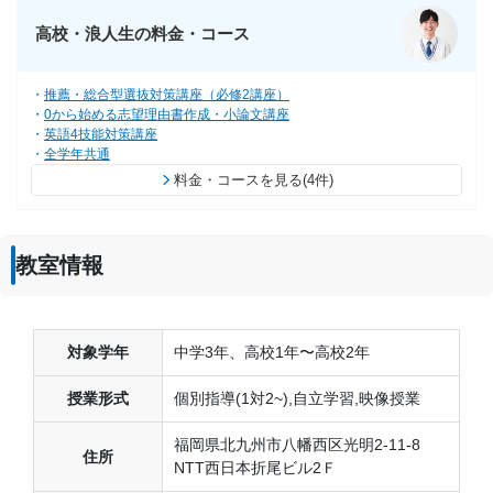
高校・浪人生の料金・コース
推薦・総合型選抜対策講座（必修2講座）
0から始める志望理由書作成・小論文講座
英語4技能対策講座
全学年共通
料金・コースを見る(4件)
教室情報
対象学年
中学3年、高校1年〜高校2年
授業形式
個別指導(1対2~),自立学習,映像授業
福岡県北九州市八幡西区光明2-11-8
住所
NTT西日本折尾ビル2Ｆ