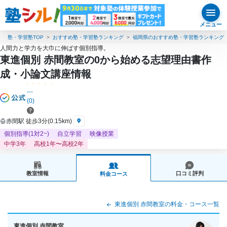
メニュー
塾・学習塾TOP
おすすめ塾・学習塾ランキング
福岡県のおすすめ塾・学習塾ランキング
人間力と学力を大巾に伸ばす個別指導。
東進個別 赤間教室の0から始める志望理由書作
成・小論文講座情報
---
(0)
赤間駅 徒歩3分(0.15km)
個別指導(1対2~)
自立学習
映像授業
中学3年
高校1年〜高校2年
教室情報
口コミ評判
料金コース
東進個別 赤間教室の料金・コース一覧
東進個別 赤間教室