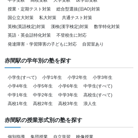
中学受験
高校受験
大学受験
医学部受験
授業・定期テスト対策
総合型選抜(旧AO)対策
国公立大対策
私大対策
共通テスト対策
英検(英語検定)対策
漢検(漢字検定)対策
数学特化対策
英語・英会話特化対策
不登校生に対応
発達障害・学習障害の子どもに対応
自習室あり
赤間駅の学年別の塾を探す
小学生(すべて)
小学1年生
小学2年生
小学3年生
小学4年生
小学5年生
小学6年生
中学生(すべて)
中学1年生
中学2年生
中学3年生
高校生(すべて)
高校1年生
高校2年生
高校3年生
浪人生
赤間駅の授業形式別の塾を探す
個別指導
集団授業
自立学習
映像授業