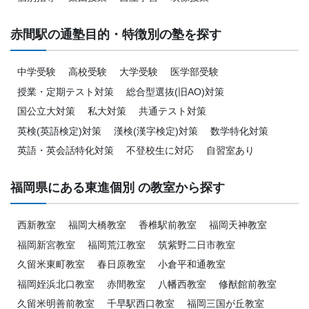
赤間駅の通塾目的・特徴別の塾を探す
中学受験
高校受験
大学受験
医学部受験
授業・定期テスト対策
総合型選抜(旧AO)対策
国公立大対策
私大対策
共通テスト対策
英検(英語検定)対策
漢検(漢字検定)対策
数学特化対策
英語・英会話特化対策
不登校生に対応
自習室あり
福岡県にある東進個別 の教室から探す
西新教室
福岡大橋教室
香椎駅前教室
福岡天神教室
福岡新宮教室
福岡荒江教室
筑紫野二日市教室
久留米東町教室
春日原教室
小倉平和通教室
福岡姪浜北口教室
赤間教室
八幡西教室
修猷館前教室
久留米明善前教室
千早駅西口教室
福岡三国が丘教室