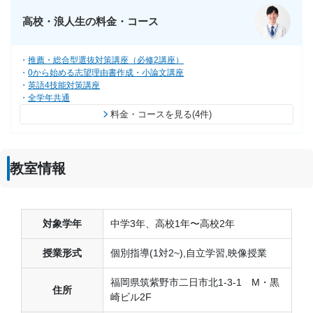
高校・浪人生の料金・コース
推薦・総合型選抜対策講座（必修2講座）
0から始める志望理由書作成・小論文講座
英語4技能対策講座
全学年共通
料金・コースを見る(4件)
教室情報
対象学年
中学3年、高校1年〜高校2年
授業形式
個別指導(1対2~),自立学習,映像授業
福岡県筑紫野市二日市北1-3-1 M・黒
住所
崎ビル2F