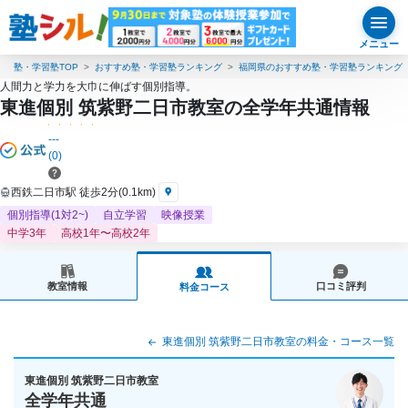
メニュー
塾・学習塾TOP
おすすめ塾・学習塾ランキング
福岡県のおすすめ塾・学習塾ランキング
人間力と学力を大巾に伸ばす個別指導。
東進個別 筑紫野二日市教室の全学年共通情報
---
(0)
西鉄二日市駅 徒歩2分(0.1km)
個別指導(1対2~)
自立学習
映像授業
中学3年
高校1年〜高校2年
教室情報
口コミ評判
料金コース
東進個別 筑紫野二日市教室の料金・コース一覧
東進個別 筑紫野二日市教室
全学年共通