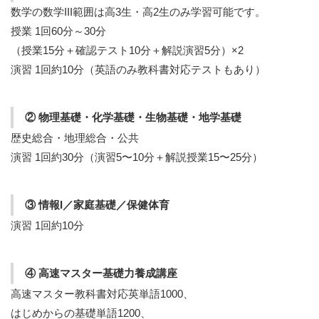
数学の数学III範囲は高3生・高2生のみ学習可能です。
授業 1回60分～30分
（授業15分＋確認テスト10分＋解説演習5分）×2
演習 1回約10分（英語のみ教科書対応テストもあり）
② 物理基礎・化学基礎・生物基礎・地学基礎
歴史総合・地理総合・公共
演習 1回約30分（演習5〜10分＋解説授業15〜25分）
③ 情報I／家庭基礎／保健体育
演習 1回約10分
④ 高速マスター基礎力養成講座
高速マスター教科書対応英単語1000、
はじめからの基礎単語1200、