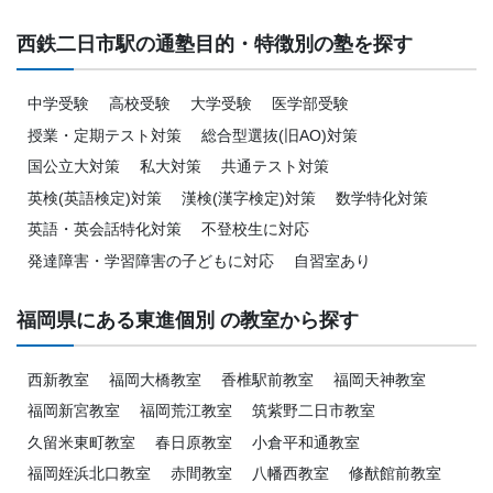
西鉄二日市駅の通塾目的・特徴別の塾を探す
中学受験
高校受験
大学受験
医学部受験
授業・定期テスト対策
総合型選抜(旧AO)対策
国公立大対策
私大対策
共通テスト対策
英検(英語検定)対策
漢検(漢字検定)対策
数学特化対策
英語・英会話特化対策
不登校生に対応
発達障害・学習障害の子どもに対応
自習室あり
福岡県にある東進個別 の教室から探す
西新教室
福岡大橋教室
香椎駅前教室
福岡天神教室
福岡新宮教室
福岡荒江教室
筑紫野二日市教室
久留米東町教室
春日原教室
小倉平和通教室
福岡姪浜北口教室
赤間教室
八幡西教室
修猷館前教室