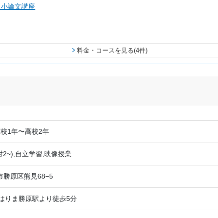
・小論文講座
料金・コースを見る(4件)
校1年〜高校2年
対2~),自立学習,映像授業
勝原区熊見68−5
線はりま勝原駅より徒歩5分