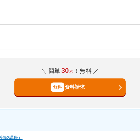
30
＼ 簡単
！無料 ／
秒
資料請求
必修2講座）