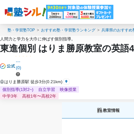
塾・学習塾TOP
おすすめ塾・学習塾ランキング
兵庫県のおすすめ
人間力と学力を大巾に伸ばす個別指導。
東進個別 はりま勝原教室の英語
---
(0)
はりま勝原駅 徒歩3分(0.21km)
個別指導(1対2~)
自立学習
映像授業
中学3年
高校1年〜高校2年
教室情報