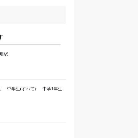
す
畑駅
生
中学生(すべて)
中学1年生