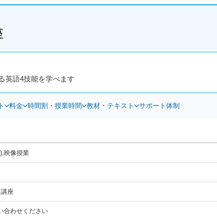
座
る英語4技能を学べます
ト
料金
時間割・授業時間
教材・テキスト
サポート体制
),映像授業
策講座
い合わせください