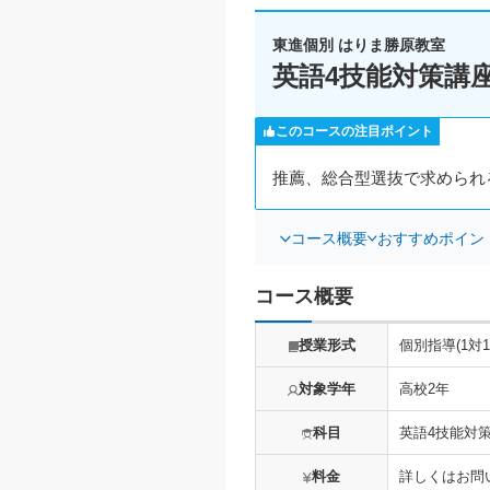
東進個別 はりま勝原教室
英語4技能対策講
このコースの注目ポイント
推薦、総合型選抜で求められ
コース概要
おすすめポイン
コース概要
授業形式
個別指導(1対1
対象学年
高校2年
科目
英語4技能対
料金
詳しくはお問