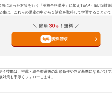
向に沿った対策を行う「英検合格講座」に加えTEAP・IELTS対
２生は、これらの講座の中から１講座を取得して学習することがで
30
＼ 簡単
！無料 ／
秒
資料請求
語４技能は、推薦・総合型選抜の出願条件や判定基準になるだけで
接対策も手厚くフォローします。