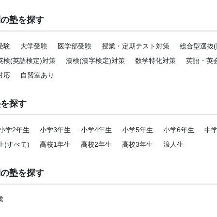
別の塾を探す
受験
大学受験
医学部受験
授業・定期テスト対策
総合型選抜(
英検(英語検定)対策
漢検(漢字検定)対策
数学特化対策
英語・英
対応
自習室あり
塾を探す
小学2年生
小学3年生
小学4年生
小学5年生
小学6年生
中学
生(すべて)
高校1年生
高校2年生
高校3年生
浪人生
別の塾を探す
業