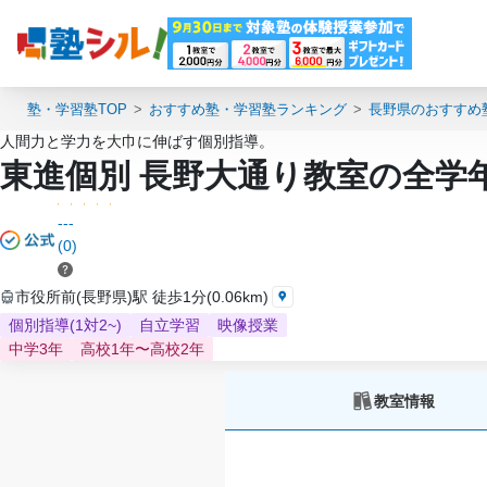
塾・学習塾TOP
おすすめ塾・学習塾ランキング
長野県のおすすめ
人間力と学力を大巾に伸ばす個別指導。
東進個別 長野大通り教室の全学
---
(0)
市役所前(長野県)駅 徒歩1分(0.06km)
個別指導(1対2~)
自立学習
映像授業
中学3年
高校1年〜高校2年
教室情報