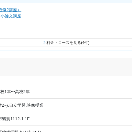
必修2講座）
・小論文講座
料金・コースを見る(4件)
校1年〜高校2年
対2~),自立学習,映像授業
賀1112-1 1F