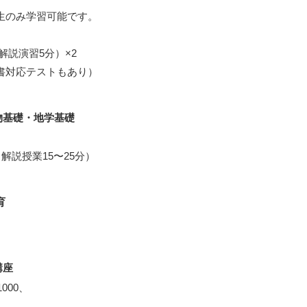
2生のみ学習可能です。
解説演習5分）×2
科書対応テストもあり）
物基礎・地学基礎
＋解説授業15〜25分）
育
講座
000、