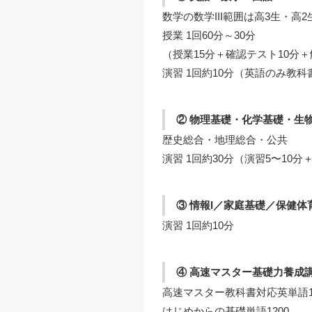
数学の数学III範囲は高3生・高
授業 1回60分～30分
（授業15分＋確認テスト10分＋
演習 1回約10分（英語のみ教
② 物理基礎・化学基礎・生
歴史総合・地理総合・公共
演習 1回約30分（演習5〜10分
③ 情報I／家庭基礎／保健体
演習 1回約10分
④ 高速マスター基礎力養成
高速マスター教科書対応英単語1
はじめからの基礎単語1200、