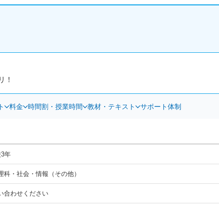
リ！
ト
料金
時間割・授業時間
教材・テキスト
サポート体制
3年
理科・社会・情報（その他）
い合わせください