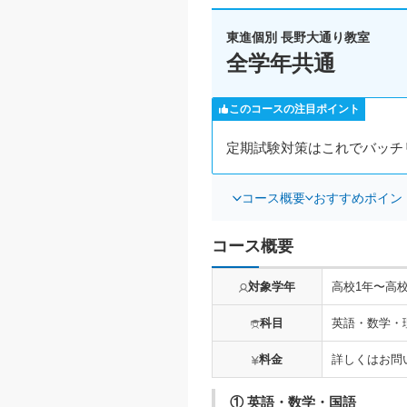
東進個別 長野大通り教室
全学年共通
このコースの注目ポイント
定期試験対策はこれでバッチ
コース概要
おすすめポイン
コース概要
対象学年
高校1年〜高校
科目
英語・数学・
料金
詳しくはお問
① 英語・数学・国語