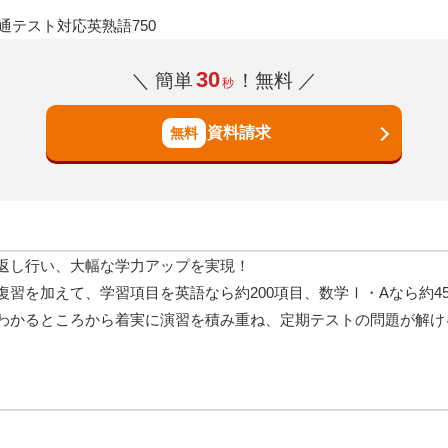
通テスト対応英熟語750
30
＼ 簡単
！無料 ／
秒
資料請求
返し行い、大幅な学力アップを実現！
習を加えて、学習項目を英語なら約200項目、数学Ⅰ・Aなら約4
わかるところから着実に演習を積み重ね、定期テストの問題が解け