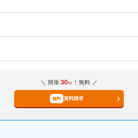
30
＼ 簡単
！無料 ／
秒
資料請求