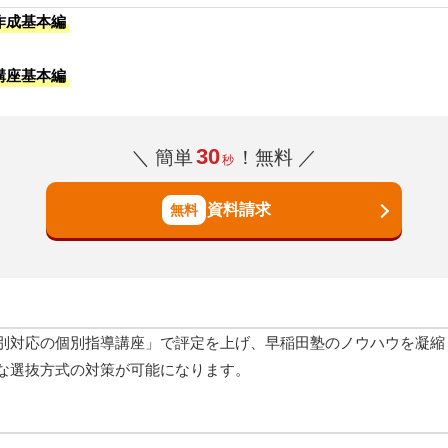
作成基本編
講座基本編
30
＼ 簡単
！無料 ／
秒
資料請求
別対応の個別指導講座」で評定を上げ、早稲田塾のノウハウを凝縮
な選抜方式の対策が可能になります。