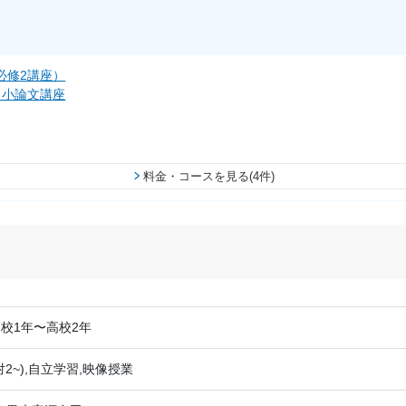
必修2講座）
・小論文講座
料金・コースを見る(4件)
校1年〜高校2年
対2~),自立学習,映像授業