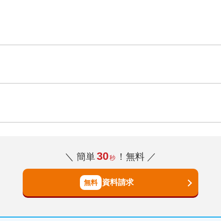
30
＼ 簡単
！無料 ／
秒
資料請求