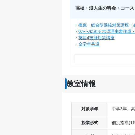
高校・浪人生の料金・コース
推薦・総合型選抜対策講座（
0から始める志望理由書作成
英語4技能対策講座
全学年共通
教室情報
対象学年
中学3年、高
授業形式
個別指導(1