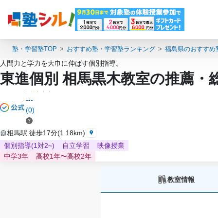
塾・学習塾TOP
おすすめ塾・学習塾ランキング
福島県のおすすめ
人間力と学力を大巾に伸ばす個別指導。
東進個別 相馬黒木教室の推薦・
---
(0)
相馬駅 徒歩17分(1.18km)
個別指導(1対2~)
自立学習
映像授業
中学3年
高校1年〜高校2年
教室情報