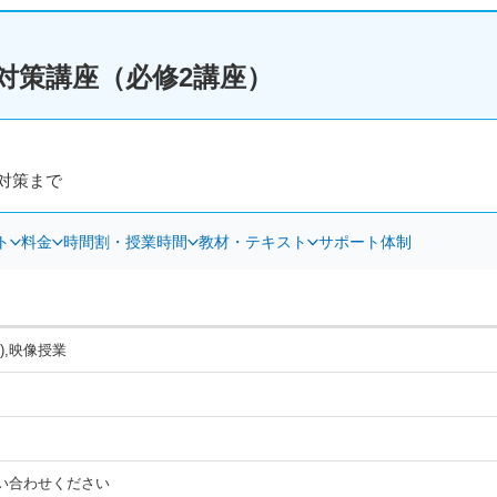
対策講座（必修2講座）
対策まで
ト
料金
時間割・授業時間
教材・テキスト
サポート体制
),映像授業
い合わせください