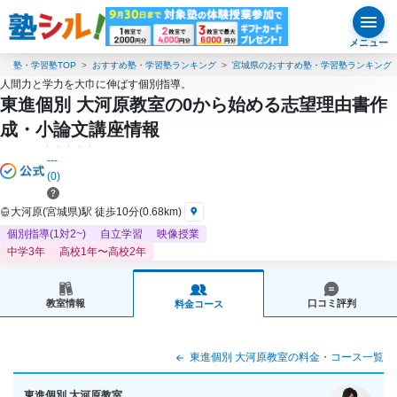
メニュー
塾・学習塾TOP
おすすめ塾・学習塾ランキング
宮城県のおすすめ塾・学習塾ランキング
人間力と学力を大巾に伸ばす個別指導。
東進個別 大河原教室の0から始める志望理由書作
成・小論文講座情報
---
(0)
大河原(宮城県)駅 徒歩10分(0.68km)
個別指導(1対2~)
自立学習
映像授業
中学3年
高校1年〜高校2年
教室情報
口コミ評判
料金コース
東進個別 大河原教室の料金・コース一覧
東進個別 大河原教室