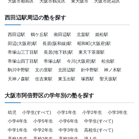
大阪市都島区
大阪市鶴見区
東大阪市
大阪市此花区
西田辺駅周辺の塾を探す
西田辺駅
鶴ケ丘駅
南田辺駅
北畠駅
姫松駅
田辺(大阪府)駅
長居(阪和線)駅
昭和町(大阪府)駅
帝塚山三丁目駅
長居(地下鉄)駅
東天下茶屋駅
帝塚山四丁目駅
帝塚山駅
今川(大阪府)駅
松虫駅
駒川中野駅
文の里駅
北田辺駅
針中野駅
神ノ木駅
天神ノ森駅
住吉東駅
東玉出駅
塚西駅
聖天坂駅
大阪市阿倍野区の学年別の塾を探す
幼児
小学生(すべて)
小学1年生
小学2年生
小学3年生
小学4年生
小学5年生
小学6年生
中学生(すべて)
中学1年生
中学2年生
中学3年生
高校生(すべて)
高校1年生
高校2年生
高校3年生
浪人生