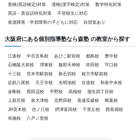
英検(英語検定)対策
漢検(漢字検定)対策
数学特化対策
英語・英会話特化対策
不登校生に対応
発達障害・学習障害の子どもに対応
自習室あり
大阪府にある個別指導塾なら森塾 の教室から探す
江坂校
中百舌鳥校
あびこ駅前校
都島校
豊中校
石橋阪大前校
堺東校
服部天神校
吹田校
守口校
十三校
茨木市駅前校
新石切校
枚方市駅前校
近鉄八尾校
天王寺校
光明池校
住道校
和泉中央校
金剛校
西田辺校
平野校
高槻校
蒲生四丁目校
上新庄校
泉大津校
北野田校
喜連瓜破校
樟葉校
JR茨木校
住ノ江校
摂津富田校
千里丘校
西長堀校
布施校
八戸ノ里校