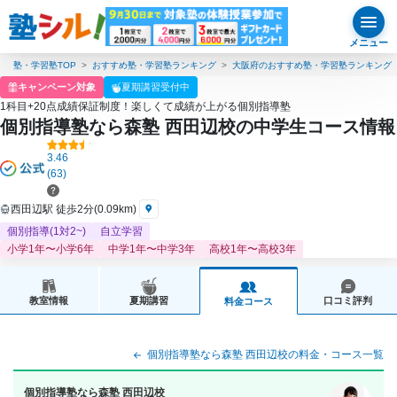
メニュー
塾・学習塾TOP
おすすめ塾・学習塾ランキング
大阪府のおすすめ塾・学習塾ランキング
キャンペーン対象
夏期講習受付中
1科目+20点成績保証制度！楽しくて成績が上がる個別指導塾
個別指導塾なら森塾 西田辺校の中学生コース情報
3.46
(63)
西田辺駅 徒歩2分(0.09km)
個別指導(1対2~)
自立学習
小学1年〜小学6年
中学1年〜中学3年
高校1年〜高校3年
教室情報
夏期講習
口コミ評判
料金コース
個別指導塾なら森塾 西田辺校の料金・コース一覧
個別指導塾なら森塾 西田辺校