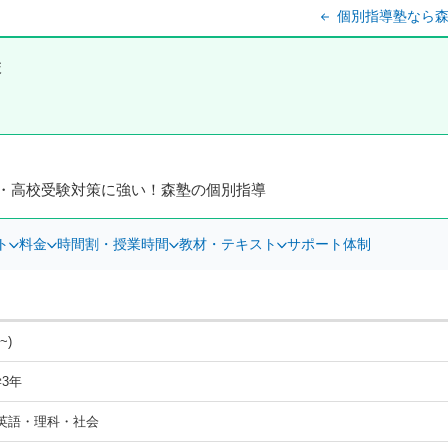
個別指導塾なら森
校
・高校受験対策に強い！森塾の個別指導
ト
料金
時間割・授業時間
教材・テキスト
サポート体制
~)
3年
英語・理科・社会