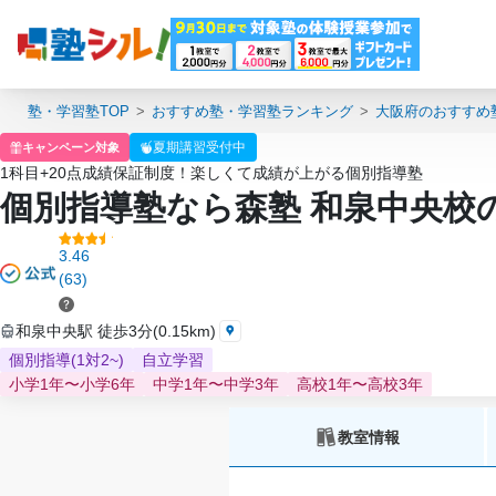
塾・学習塾TOP
おすすめ塾・学習塾ランキング
大阪府のおすすめ
夏期講習受付中
キャンペーン対象
1科目+20点成績保証制度！楽しくて成績が上がる個別指導塾
個別指導塾なら森塾 和泉中央校
3.46
(63)
和泉中央駅 徒歩3分(0.15km)
個別指導(1対2~)
自立学習
小学1年〜小学6年
中学1年〜中学3年
高校1年〜高校3年
教室情報