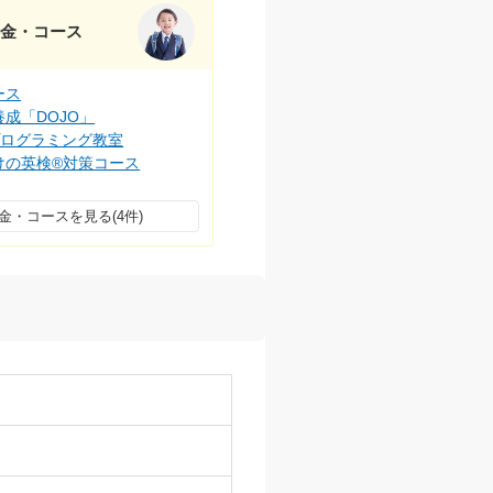
料金・コース
ース
成「DOJO」
プログラミング教室
けの英検®対策コース
金・コースを見る(4件)