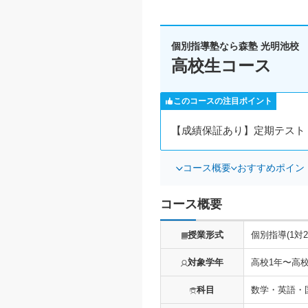
個別指導塾なら森塾 光明池校
高校生コース
このコースの注目ポイント
【成績保証あり】定期テスト
コース概要
おすすめポイン
コース概要
授業形式
個別指導(1対2
対象学年
高校1年〜高
科目
数学・英語・