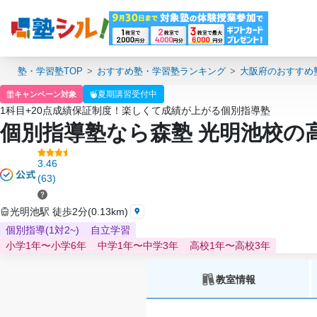
塾・学習塾TOP
おすすめ塾・学習塾ランキング
大阪府のおすすめ
夏期講習受付中
キャンペーン対象
1科目+20点成績保証制度！楽しくて成績が上がる個別指導塾
個別指導塾なら森塾 光明池校の
3.46
(63)
光明池駅 徒歩2分(0.13km)
個別指導(1対2~)
自立学習
小学1年〜小学6年
中学1年〜中学3年
高校1年〜高校3年
教室情報