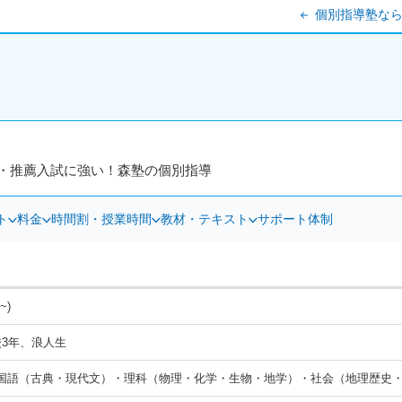
個別指導塾なら
・推薦入試に強い！森塾の個別指導
ト
料金
時間割・授業時間
教材・テキスト
サポート体制
~)
校3年、浪人生
国語（古典・現代文）・理科（物理・化学・生物・地学）・社会（地理歴史