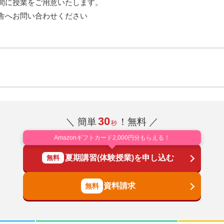
間に授業をご用意いたします。
舎へお問い合わせください
30
＼ 簡単
！無料 ／
秒
Amazonギフトカード2,000円分もらえる！
夏期講習(体験授業)を申し込む
無料
資料請求