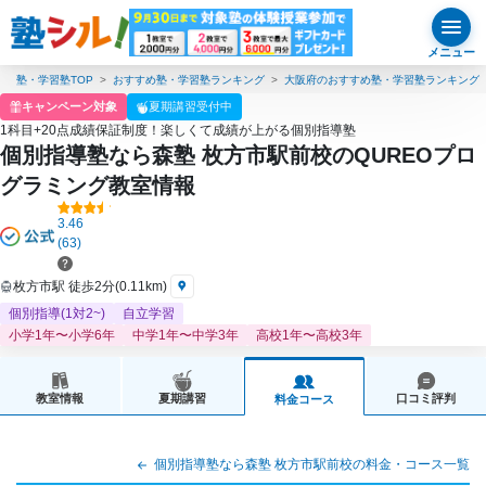
メニュー
塾・学習塾TOP
おすすめ塾・学習塾ランキング
大阪府のおすすめ塾・学習塾ランキング
キャンペーン対象
夏期講習受付中
1科目+20点成績保証制度！楽しくて成績が上がる個別指導塾
個別指導塾なら森塾 枚方市駅前校のQUREOプロ
グラミング教室情報
3.46
(63)
枚方市駅 徒歩2分(0.11km)
個別指導(1対2~)
自立学習
小学1年〜小学6年
中学1年〜中学3年
高校1年〜高校3年
教室情報
夏期講習
口コミ評判
料金コース
個別指導塾なら森塾 枚方市駅前校の料金・コース一覧