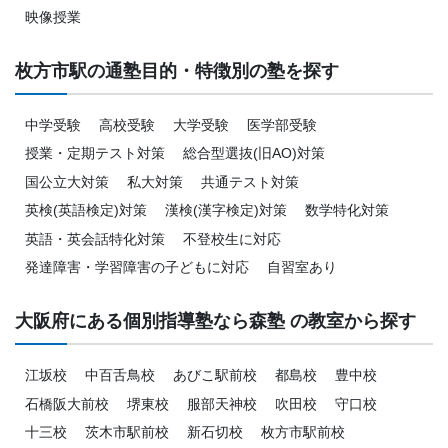
映像授業
枚方市駅の通塾目的・特徴別の塾を探す
中学受験
高校受験
大学受験
医学部受験
授業・定期テスト対策
総合型選抜(旧AO)対策
国公立大対策
私大対策
共通テスト対策
英検(英語検定)対策
漢検(漢字検定)対策
数学特化対策
英語・英会話特化対策
不登校生に対応
発達障害・学習障害の子どもに対応
自習室あり
大阪府にある個別指導塾なら森塾 の教室から探す
江坂校
中百舌鳥校
あびこ駅前校
都島校
豊中校
石橋阪大前校
堺東校
服部天神校
吹田校
守口校
十三校
茨木市駅前校
新石切校
枚方市駅前校