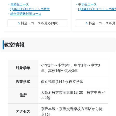
高校生コース
中学生コース
QUREOプログラミング教室
QUREOプログラミング教
総合型選抜対策コース
料金・コースを見る(3件)
料金・コースを見る
教室情報
小学1年〜小学6年、中学1年〜中学3
対象学年
年、高校1年〜高校3年
授業形式
個別指導(1対2~),自立学習
大阪府枚方市岡東町18-20 枚方中央ビ
住所
ル2階
京阪本線・京阪交野線枚方市駅から徒
アクセス
歩1分