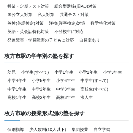
授業・定期テスト対策
総合型選抜(旧AO)対策
国公立大対策
私大対策
共通テスト対策
英検(英語検定)対策
漢検(漢字検定)対策
数学特化対策
英語・英会話特化対策
不登校生に対応
発達障害・学習障害の子どもに対応
自習室あり
枚方市駅の学年別の塾を探す
幼児
小学生(すべて)
小学1年生
小学2年生
小学3年生
小学4年生
小学5年生
小学6年生
中学生(すべて)
中学1年生
中学2年生
中学3年生
高校生(すべて)
高校1年生
高校2年生
高校3年生
浪人生
枚方市駅の授業形式別の塾を探す
個別指導
少人数制(10人以下)
集団授業
自立学習