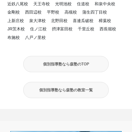
近鉄八尾校
天王寺校
光明池校
住道校
和泉中央校
金剛校
西田辺校
平野校
高槻校
蒲生四丁目校
上新庄校
泉大津校
北野田校
喜連瓜破校
樟葉校
JR茨木校
住ノ江校
摂津富田校
千里丘校
西長堀校
布施校
八戸ノ里校
個別指導塾なら森塾のTOP
個別指導塾なら森塾の教室一覧