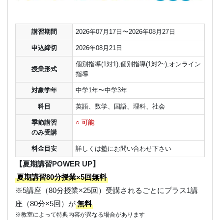
講習期間
2026年07月17日〜2026年08月27日
申込締切
2026年08月21日
個別指導(1対1),個別指導(1対2~),オンライン
授業形式
指導
対象学年
中学1年〜中学3年
科目
英語、数学、国語、理科、社会
季節講習
○ 可能
のみ受講
料金目安
詳しくは塾にお問い合わせ下さい
【夏期講習POWER UP】
夏期講習80分授業×5回無料
※5講座（80分授業×25回）受講されるごとにプラス1講
座（80分×5回）が
無料
※教室によって特典内容が異なる場合があります