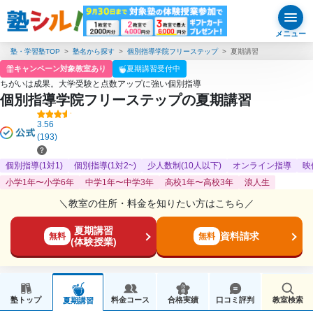
メニュー
塾・学習塾TOP
塾名から探す
個別指導学院フリーステップ
夏期講習
キャンペーン対象教室あり
夏期講習受付中
ちがいは成果。大学受験と点数アップに強い個別指導
個別指導学院フリーステップの夏期講習
3.56
(193)
個別指導(1対1)
個別指導(1対2~)
少人数制(10人以下)
オンライン指導
映
小学1年〜小学6年
中学1年〜中学3年
高校1年〜高校3年
浪人生
＼教室の住所・料金を知りたい方はこちら／
夏期講習
資料請求
無料
無料
(体験授業)
塾トップ
料金コース
合格実績
口コミ評判
教室検索
夏期講習