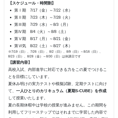
【スケジュール・時間割】
第Ⅰ期 7/17（金）～7/22（水）
第Ⅱ期 7/23（木）～7/28（火）
第Ⅲ期 7/29（水）～8/3（月）
第Ⅳ期 8/4（火）～8/8（土）
第Ⅴ期 8/17（月）～8/21（金）
第Ⅵ気 8/22（土）～8/27（木）
※7/19（日）、7/26（日）、8/2（日）、8/9（日）～8/16（日）、
8/23（日）、8/28（金）～8/30（日）は休講日です
【講習内容】
高校入試、内部進学に対応できる力をこの夏でつけるこ
とを目標にしています。
夏休み明けの実力テストや模擬試験、定期テストに向け
て、
一人ひとりのカリキュラム（夏期S-CUBE）を作成
して授業いたします。
夏の長期休暇中は学校の授業が進みません。この期間を
利用してフリーステップではそれまでに学習した内容で