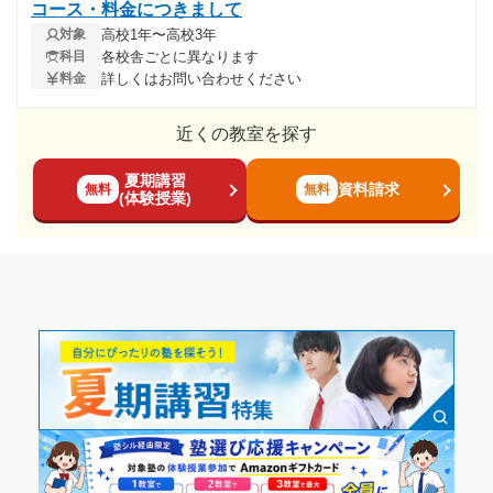
コース・料金につきまして
高校1年〜高校3年
対象
各校舎ごとに異なります
科目
詳しくはお問い合わせください
料金
近くの教室を探す
夏期講習
資料請求
無料
無料
(体験授業)