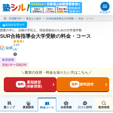
メニュー
塾・学習塾TOP
塾名から探す
SUR合格指導会大学受験
料金・コース
夏期講習受付中
授業の中に、合格の手応え。現役高校生のための大学進学塾
SUR合格指導会大学受験の料金・コース
3.43
(4)
集団授業
高校1年〜高校3年
＼教室の住所・料金を知りたい方はこちら／
夏期講習
資料請求
無料
無料
(体験授業)
塾トップ
夏期講習
合格実績
口コミ評判
教室検索
料金コース