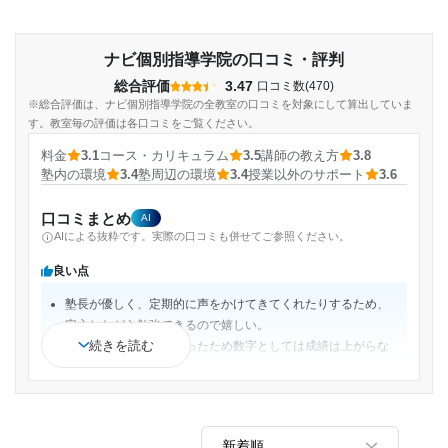
ナビ個別指導学院の口コミ・評判
総合評価
3.47
口コミ数(470)
※総合評価は、ナビ個別指導学院の全教室の口コミを対象にして算出していま
す。教室毎の評価は各口コミをご覧ください。
料金
3.1
コース・カリキュラム
3.5
講師の教え方
3.8
塾内の環境
3.4
塾周辺の環境
3.4
授業以外のサポート
3.6
口コミまとめ
AI
AIによる抜粋です。実際の口コミも併せてご参照ください。
良い点
塾長が優しく、定期的に声をかけてきてくれたりするため、
安心しながら勉強できるので嬉しい。
続きを読む
もともとの成績が高かったため数字としては成績は上がらな
かったが、勉強への意欲は上がったのが良かった。
週2回、英語と数学の授業を受けており、課題なども出るた
め、復習や予習もしっかりやることができた。
改善してほしい点