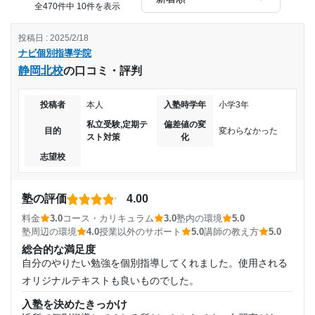
全470件中 10件を表示
面談はするがあまり役立たない。どんな状況で進めているか
など、やっていることが親には伝わらない。
投稿日 : 2025/2/18
個別指導なのでよいのですが、成績がなかなかあがらない。
ナビ個別指導学院
宿題は少なめでよいが、宿題をやっていったところが、本当
静岡北校
の口コミ・評判
に理解しているのかを、もう少し確認してほしい
投稿者
本人
入塾時学年
小学3年
私立受験,定期テ
偏差値の変
目的
変わらなかった
スト対策
化
志望校
塾の評価
4.00
料金
3.0
コース・カリキュラム
3.0
塾内の環境
5.0
塾周辺の環境
4.0
授業以外のサポート
5.0
講師の教え方
5.0
総合的な満足度
自分のやりたい勉強を個別指導してくれました。使用される
オリジナルテキストも良いものでした。
入塾を決めたきっかけ