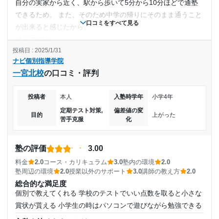
自分の実家から近く、駅から歩いて5分から10分ほどで通塾
10,001円〜20,000円
できるため。 また、そのため中学の帰りにそのまま通うこと
2017年以前〜2018年10月(10ヶ月以上)
口コミをすべて見る
が出来ると感じたから。
目的の達成度
塾の雰囲気
入塾時の学年
やや自由
投稿日 : 2025/1/31
達成
ナビ個別指導学院
料金
小学4年
一宮北校
の口コミ・評判
塾のレベル帯の選択が間違えていたため、料金についても適
目的の達成理由
切な評価を下すことが出来ないため、言及は控える。
受講コース
投稿者
本人
入塾時学年
小学4年
もともと中学受験のために通っていた。その希望の学校
コース・カリキュラム
に合格できたため、目的は達成されたと思われる。
可もなく不可もなくという感じだった。 どうしても通ってい
定期テスト対策,
偏差値の変
通年
目的
上がった
苦手克服
化
た中学とのレベル差があったため、正当な評価は出来ない。
志望校と合格状況
通塾頻度
講師の教え方
丁寧で比較的わかりやすい。また、教え方も優しくリラック
塾の評価
3.00
第一志望校：
合格
週2日
スして受講できる。ただ、教材はそこまで満足に揃っている
料金
2.0
コース・カリキュラム
3.0
塾内の環境
2.0
印象は持たなかった。
ナビ個別指導学院 八日市校の口コミをもっと見る
塾周辺の環境
2.0
授業以外のサポート
3.0
講師の教え方
2.0
1日あたりの授業時間
塾内の環境
総合的な満足度
授業を受けやすいような環境だった。 机や椅子は使いやすい
個別で教えてくれる 学校のテストでいい点数を取ると小さな
1時間～2時間未満
もので、グラ付きなどの欠陥は特になかった。お手洗いは部
賞状が貰える 小学生の時はパソコンで遊びながら勉強できる
屋からすぐ近くにあり、不便さも感じなかった。