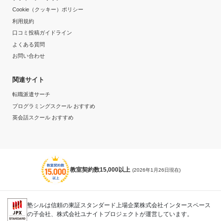
Cookie（クッキー）ポリシー
目的の達成理由
利用規約
口コミ投稿ガイドライン
小学生の頃は学校の授業でもついて行けていたので正直
よくある質問
入った時は必要ないと思っていたが、パソコンで楽しく
お問い合わせ
勉強できていたのでそれが復習になり定着していたと思
う。
関連サイト
志望校と合格状況
転職派遣サーチ
プログラミングスクール おすすめ
---
英会話スクール おすすめ
ナビ個別指導学院 一宮北校の口コミをもっと見る
教室契約数15,000以上
(2026年1月26日現在)
塾シルは信頼の東証スタンダード上場企業株式会社インタースペース
の子会社、株式会社ユナイトプロジェクトが運営しています。