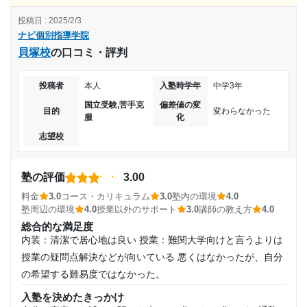
2017年以前
た。
コース・カリキュラム
投稿日 : 2025/2/3
何年も前のことなので、あまり覚えていないが、苦手科目を
入塾時の学年
ナビ個別指導学院
志望校と合格状況
重点的にとっていたような気がする。
貝塚校
の口コミ・評判
講師の教え方
小学4年
---
大学生の先生が優しく教えてくれた。わからないところも丁
投稿者
本人
入塾時学年
中学3年
寧に教えてくれた。わかりやすさは人それぞれ。
ナビ個別指導学院 水口校の口コミをもっと見る
受講コース
国立受験,苦手克
偏差値の変
塾内の環境
目的
変わらなかった
服
化
綺麗だった。教室自体は全体的にそこまで広くはなかった
通年
志望校
が、不自由することはなかったとおもう。
塾周辺の環境
通塾頻度
設備も綺麗だったが、駐車場が少なかった記憶がある。治安
塾の評価
3.00
も悪くなく、普通だと思う。
週1日
料金
3.0
コース・カリキュラム
3.0
塾内の環境
4.0
授業以外のサポート
塾周辺の環境
4.0
授業以外のサポート
3.0
講師の教え方
4.0
(相談・面談、家庭学習のサポート、授業以外のコミュニケーション等)
1日あたりの授業時間
総合的な満足度
先生と楽しく会話したこともある。やめてしまう先生がい
内装：清潔で居心地は良い 授業：難関大学向けと言うよりは
て、その時は手紙を書いて渡した。返事が返ってきて嬉しか
1時間～2時間未満
授業の疑問点解決などが向いている 悪くはなかったが、自分
ったのを覚えている。
の希望する難易度ではなかった。
利用詳細
月額料金
入塾を決めたきっかけ
通塾期間