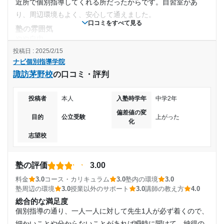
近所で個別指導してくれる所だったからです。自習室があ
り、周辺環境もよく、安心して通えました。
口コミをすべて見る
塾の雰囲気
やや自由
投稿日 : 2025/2/15
料金
ナビ個別指導学院
個別指導塾としては普通だと思います。特に高くも安くもな
諏訪茅野校
の口コミ・評判
いかと思います。週に一回で先生1人に生徒2人だと一番安い
ですが、特に問題は感じませんでした。
投稿者
本人
入塾時学年
中学2年
コース・カリキュラム
ちょうどいいペースで勉強をできます。 担当の先生は数人い
偏差値の変
目的
公立受験
上がった
化
て、どなたになるかはその時々で違いました。
志望校
講師の教え方
とても親切丁寧に、分かりやすく教えてくれました。近くの
国立大学生の教員志望の先生でした。
塾の評価
3.00
塾内の環境
料金
3.0
コース・カリキュラム
3.0
塾内の環境
3.0
綺麗で自習室もあって勉強に集中できる校舎です。明るく雰
塾周辺の環境
3.0
授業以外のサポート
3.0
講師の教え方
4.0
囲気の良い空間でした。それなりに広く、照明も明るくて勉
総合的な満足度
強しやすいです。
個別指導の通り、一人一人に対して先生1人が必ず着くので、
塾周辺の環境
細かいことや分からないことがあれば瞬時に聞けて、納得の