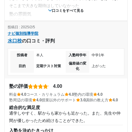
20,001円〜30,000円
い自習スペースを利用できる。質問対応可能な講師がいる。
そこまで大きな期待はしていなかった
口コミをすべて見る
利用詳細
塾の雰囲気
目的の達成度
やや自由
通塾期間
投稿日 : 2025/2/5
料金
達成
ナビ個別指導学院
普通のレベルかと。とはいえ、難しく考える必要は無いほど
2018年6月〜2019年2月(9ヶ月)
水口校
の口コミ・評判
の金額設定ではあったと思われる。
目的の達成理由
入塾時の学年
コース・カリキュラム
当時はコースはあったが、あまり変わったようなものでは無
投稿者
本人
入塾時学年
中学1年
目指していた自分よりもちょっとレベルの高い高校に合
中学2年
かった。できなければ先に進めない
格することができたから。また、定期テストの点数も上
偏差値の変
目的
定期テスト対策
上がった
化
げることが出来たがら。
講師の教え方
受講コース
差が激しく、やる気があると講師とない講師の差が激しかっ
志望校と合格状況
た。また、資料を読み上げるだけの人もいた
塾の評価
4.00
夏期講習
塾内の環境
料金
4.0
コース・カリキュラム
4.0
塾内の環境
4.0
第一志望校：
合格
階段は踊り場が多く、また、傾斜は少しキツイ。運動不足に
塾周辺の環境
4.0
授業以外のサポート
3.0
講師の教え方
4.0
通塾頻度
は少しつらいだろう。だが、運動にはちょうどいい
ナビ個別指導学院 早岐校の口コミをもっと見る
総合的な満足度
通学しやすく、駅からも家からも近かった。また、先生や仲
塾周辺の環境
週2日
駅からは歩けなくは無いが、少し不便な位置にある。とはい
間が優しかったため続けることができた。
え、近くにコンビニはあるので、休憩はしやすい
1日あたりの授業時間
入塾を決めたきっかけ