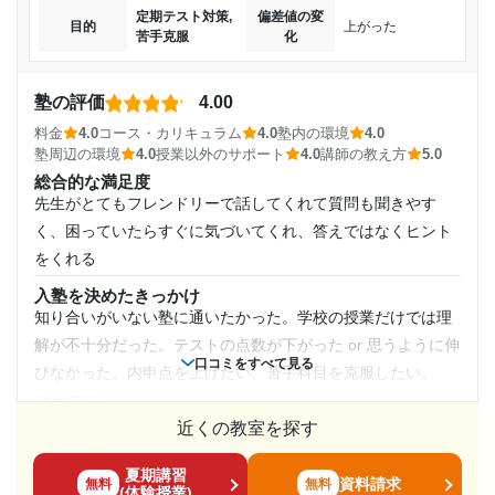
第一志望校に合格しました。個別指導で分からないとこ
やすく教えてくれる印象があった。
定期テスト対策,
偏差値の変
目的
上がった
ろを教えてくださったので、助かりました。
苦手克服
化
講師の教え方
通年,冬期講習
自分が分からないところを随時確認してくれて、理解できる
志望校と合格状況
ようになるまで教えてもらったりしたから。
通塾頻度
塾の評価
4.00
塾内の環境
第一志望校：
合格
料金
4.0
コース・カリキュラム
4.0
塾内の環境
4.0
トイレが付いている。同じ空間に自習室と個別授業の場所が
週1日
塾周辺の環境
4.0
授業以外のサポート
4.0
講師の教え方
5.0
ナビ個別指導学院 静岡北校の口コミをもっと見る
ある。あとは特になにもない。
総合的な満足度
1日あたりの授業時間
先生がとてもフレンドリーで話してくれて質問も聞きやす
塾周辺の環境
目の前にスーパーがあり、お腹が空いてもそこで食べ物を買
く、困っていたらすぐに気づいてくれ、答えではなくヒント
1時間～2時間未満
うことができる。そのため、長時間の勉強でも適時休憩を取
をくれる
ることが可能。
入塾を決めたきっかけ
月額料金
授業以外のサポート
知り合いがいない塾に通いたかった。学校の授業だけでは理
(相談・面談、家庭学習のサポート、授業以外のコミュニケーション等)
解が不十分だった。テストの点数が下がった or 思うように伸
進学したい高校について事前に確認してくれて、入試難易度
〜10,000円
口コミをすべて見る
びなかった。内申点を上げたい、苦手科目を克服したい。
や高校の状況にも教えてくれた記憶がある。
塾の雰囲気
目的の達成度
利用詳細
やや自由
近くの教室を探す
通塾期間
達成
料金
夏期講習
集団学習より個別のほうがやや高いが、妥当だと思う。教え
資料請求
無料
無料
(体験授業)
2021年4月〜2022年4月(1年1ヶ月)