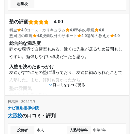
志望校
した。基本的にデジタル機器を使うことはありませんでし
通塾頻度
た。
塾周辺の環境
塾の評価
4.00
週1日
駅からはやや離れている。それ以外で特に注目したことは無
料金
4.0
コース・カリキュラム
4.0
塾内の環境
4.0
かった。近くに別の塾が何点かありました。
塾周辺の環境
4.0
授業以外のサポート
4.0
講師の教え方
4.0
1日あたりの授業時間
総合的な満足度
授業以外のサポート
(相談・面談、家庭学習のサポート、授業以外のコミュニケーション等)
静かな環境で自習室もある。近くに先生が居るため質問もし
積極的な相談やコミュニケーションは特になかったです。家
1時間～2時間未満
やすい。勉強しやすい環境だったと思う。
庭学習はなく、その場で解いて、直していく形でした。
入塾を決めたきっかけ
月額料金
利用詳細
友達がすでにその塾に通っており、友達に勧められたことで
通塾期間
入塾した。また、評判も良かったから。
10,001円〜20,000円
口コミをすべて見る
塾の雰囲気
2019年11月〜2020年1月(3ヶ月)
どちらとも言えない
目的の達成度
投稿日 : 2025/2/7
料金
入塾時の学年
ナビ個別指導学院
分かりやすい授業だったため、それほど高い料金ではなかっ
達成
大形校
の口コミ・評判
たと思う。しかし、夏期講習などの料金が高かったと思う。
中学2年
目的の達成理由
コース・カリキュラム
全体授業と個別授業の両方がある。個別でも全体でも分かり
投稿者
本人
入塾時学年
中学2年
受講コース