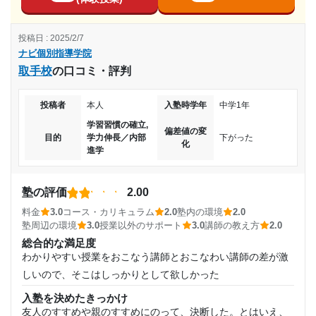
目的の達成理由
方もうまく、成績が上がった
コース・カリキュラム
入塾時の学年
投稿日 : 2025/2/7
高校受験を目的に通塾したのですが、無事に目標として
自分のペースで進められ、苦手分野を重点的に学習できる。
ナビ個別指導学院
いた高校に入学できたから。目的は達成されています。
休み期間を利用して集中学習できる。
中学3年
取手校
の口コミ・評判
講師の教え方
志望校と合格状況
教え方がうまく、困っているとすぐ気づいてくれる。公式や
受講コース
投稿者
本人
入塾時学年
中学1年
解き方を丸暗記させるのではなく、理由を説明する。間違え
第一志望校：
合格
学習習慣の確立,
たときに、なぜ間違えたのかをしっかり解説してくれる。
通年,夏期講習,冬期講習
偏差値の変
第二志望校：
合格
目的
学力伸長／内部
下がった
化
塾内の環境
進学
ナビ個別指導学院 諏訪茅野校の口コミをもっと見る
集中できるよう整備されている。机の配置が窮屈でない。換
通塾頻度
気・空調が整っている。ホワイトボードを使って教えてくれ
塾の評価
2.00
週3日
る
料金
3.0
コース・カリキュラム
2.0
塾内の環境
2.0
塾周辺の環境
塾周辺の環境
3.0
授業以外のサポート
3.0
講師の教え方
2.0
1日あたりの授業時間
人通りが多く、夜でも安心できる場所。自転車置き場や駐車
総合的な満足度
場が整備されている。塾の周りに不審者が出るようなエリア
わかりやすい授業をおこなう講師とおこなわい講師の差が激
1時間～2時間未満
ではない。
しいので、そこはしっかりとして欲しかった
授業以外のサポート
月額料金
(相談・面談、家庭学習のサポート、授業以外のコミュニケーション等)
入塾を決めたきっかけ
保護者にも親身に話を聞いたりしていた。静かで集中しやす
友人のすすめや親のすすめにのって、決断した。とはいえ、