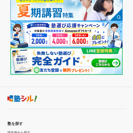
小さいところだったので冬はとても寒かった。 完全な個室で
夏期講習
はないため横の声も聞こえるのであまり集中できない。
通塾頻度
塾周辺の環境
駐車場は狭く、目の前は大通りなのでうるさくあまり良くな
週1日
い。みんな自転車で通っていたが大通りなので車通りが多く
低学年の時は送迎してもらっていた。
1日あたりの授業時間
授業以外のサポート
(相談・面談、家庭学習のサポート、授業以外のコミュニケーション等)
一年に何度か親と先生と生徒で面談があった。苦手な科目の
1時間～2時間未満
話や得意な科目の話などいろいろしていた。
月額料金
利用詳細
通塾期間
〜10,000円
2017年以前〜2020年3月(2年以上)
目的の達成度
入塾時の学年
未達成
塾を探す
小学4年
目的の達成理由
現在地から探す