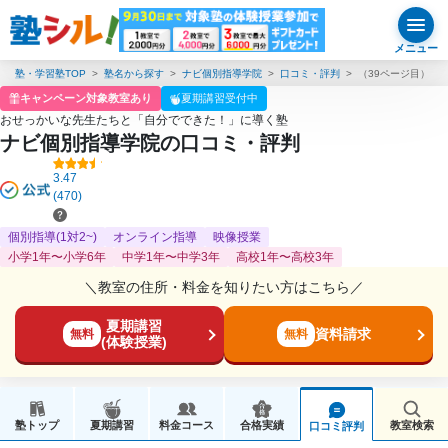
メニュー
塾・学習塾TOP
塾名から探す
ナビ個別指導学院
口コミ・評判
（39ページ目）
キャンペーン対象教室あり
夏期講習受付中
おせっかいな先生たちと「自分でできた！」に導く塾
ナビ個別指導学院の口コミ・評判
3.47
(470)
個別指導(1対2~)
オンライン指導
映像授業
小学1年〜小学6年
中学1年〜中学3年
高校1年〜高校3年
＼教室の住所・料金を知りたい方はこちら／
夏期講習
資料請求
無料
無料
(体験授業)
塾トップ
夏期講習
料金コース
合格実績
教室検索
口コミ評判