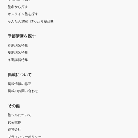
受講コース
塾名から探す
塾自体は悪くなかったが、自分の希望する難易度とは離
オンライン塾を探す
れており、満足のいく授業が受けられなかったため。
通年
かんたん10秒! ぴったり塾診断
志望校と合格状況
通塾頻度
季節講習を探す
第一志望校：
春期講習特集
週2日
第二志望校：
合格
夏期講習特集
冬期講習特集
ナビ個別指導学院 貝塚校の口コミをもっと見る
1日あたりの授業時間
掲載について
1時間～2時間未満
掲載情報の修正
月額料金
掲載のお問い合わせ
20,001円〜30,000円
その他
塾シルについて
目的の達成度
代表挨拶
運営会社
達成
プライバシーポリシー