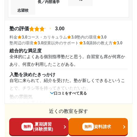
通塾頻度
長／内部進学
講師の教え方
---
志望校
分からないところがあると1から丁寧に教えてくれたり、一つ
週1日
一つの机にホワイトボードがあったためわかりやすく授業を
ナビ個別指導学院 取手校の口コミをもっと見る
してもらえた。
塾の評価
1日あたりの授業時間
3.00
塾内の環境
料金
3.0
コース・カリキュラム
3.0
塾内の環境
3.0
あまり治安がよくない中学が近くにあり、そこの学生が多か
1時間～2時間未満
塾周辺の環境
3.0
授業以外のサポート
3.0
講師の教え方
3.0
った。そのためか、うるさくなっていたりした。
総合的な満足度
全体的によくある個別指導塾だと思う。自習室も席が何席か
月額料金
塾周辺の環境
あり、何度か利用したことがある。
小学生から高校生まで様々な学年の人がいるため、少しうる
〜10,000円
さかった。また、自習室で寝る人が多かった印象。
入塾を決めたきっかけ
自宅に来られて、紹介を受けた。塾が新しくできるというこ
授業以外のサポート
目的の達成度
(相談・面談、家庭学習のサポート、授業以外のコミュニケーション等)
とで、チラシ等を持ってきていただいた。
課題が少しあった記憶がある。それをやってくると褒めてく
口コミをすべて見る
塾の雰囲気
れる先生がいたり、課題を出さない先生は授業初めにこの範
達成
どちらとも言えない
囲をテストするといって勉強する形であった。
近くの教室を探す
料金
目的の達成理由
利用詳細
あまり覚えていないが、よくある一般的な個別指導塾の料金
通塾期間
夏期講習
だったような気がす
資料請求
成績も少し良くなり、通いやすかったため続けることが
無料
無料
(体験授業)
る。
出来た。マンツーマンなので聞きたいことがすぐ聞け