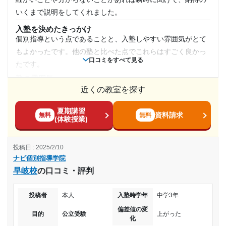
比較的市街地に近くて便利だと思います。コンビニがすぐ近
いくまで説明をしてくれました。
くにあるので、軽食を買えるので便利でした。
入塾を決めたきっかけ
授業以外のサポート
個別指導という点であることと、入塾しやすい雰囲気がとて
(相談・面談、家庭学習のサポート、授業以外のコミュニケーション等)
もよかったです。他の塾と比べた点でこれらはすごく良かっ
担当の先生や、校舎長はフランクで気軽に何でも相談できま
口コミをすべて見る
たです。
す。大学生の先生もいたので、楽しく会話することができま
した。
塾の雰囲気
やや自由
近くの教室を探す
利用詳細
料金
通塾期間
夏期講習
一般的な塾料金とさほど変わらないので、特になしです。私
資料請求
無料
無料
(体験授業)
が受けたコースでは妥当な値段だと感じました。
2017年以前
コース・カリキュラム
投稿日 : 2025/2/10
短い期間しか入塾していなかったが、周りの生徒たちを見る
入塾時の学年
ナビ個別指導学院
に成績はかなり上がっていると感じ取れた。
早岐校
の口コミ・評判
講師の教え方
小学3年
先生によりますが、私に教えてくれた先生は親しみやすく説
投稿者
本人
入塾時学年
中学3年
明も分かりやすくてとても助かりました。
受講コース
偏差値の変
塾内の環境
目的
公立受験
上がった
化
地方都市の塾ということもあり、良くも悪くも普通の設備で
通年