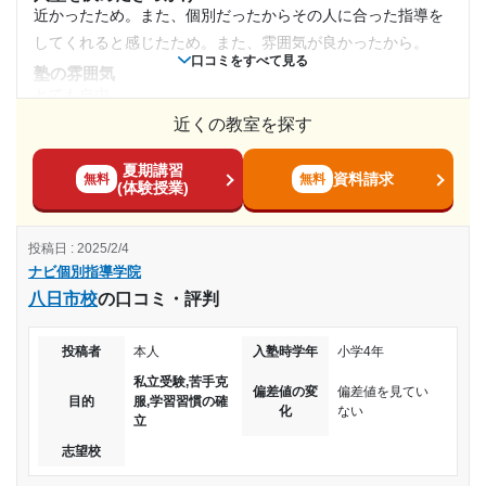
授業以外のサポート
近かったため。また、個別だったからその人に合った指導を
(相談・面談、家庭学習のサポート、授業以外のコミュニケーション等)
してくれると感じたため。また、雰囲気が良かったから。
1時間～2時間未満
雑談は応じてくれるので、息抜きレベルの雑談はなんとでも
口コミをすべて見る
塾の雰囲気
なる。何事も真剣に取り組む人もいた
月額料金
とても自由
利用詳細
近くの教室を探す
料金
通塾期間
〜10,000円
高くなく、気軽に通えた。学生だったため親にそこまでの負
夏期講習
担をかけることもなかったと思う。
資料請求
無料
無料
(体験授業)
2017年以前〜2018年9月(9ヶ月以上)
目的の達成度
コース・カリキュラム
色々な科目が選べて、重点的に勉強したい科目だけ勉強する
入塾時の学年
達成
投稿日 : 2025/2/4
ことが出来るところが良かった。
ナビ個別指導学院
講師の教え方
中学1年
目的の達成理由
八日市校
の口コミ・評判
丁寧で優しかった。勉強の仕方で悩んでいることや、つまづ
いている所を徹底的にしてもらって良かった。
受講コース
わからなかった問題が1人で解けるようになった。定期
投稿者
本人
入塾時学年
小学4年
塾内の環境
テストや模試の点数が上がった。目標の偏差値や志望校
私立受験,苦手克
立地も悪くなく、アクセスもしやすい。また、コンビニや飲
の合格基準に達した。
通年,春期講習,夏期講習,冬期講習
偏差値の変
偏差値を見てい
目的
服,学習習慣の確
食店も近いので助かった。学習しやすい環境が整っていた。
化
ない
立
志望校と合格状況
通塾頻度
塾周辺の環境
志望校
休憩時間が被った時、気軽に話しかけられる雰囲気で、意味