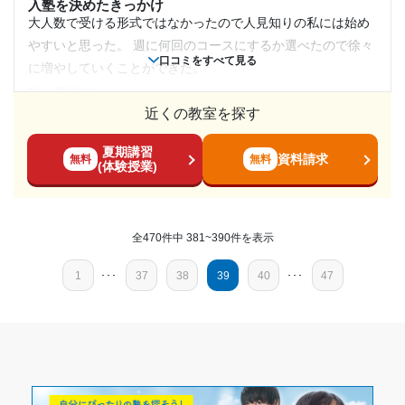
入塾を決めたきっかけ
月額料金
塾周辺の環境
大人数で受ける形式ではなかったので人見知りの私には始め
教室内はとても静かで、学習しやすい雰囲気が出来ていた。
やすいと思った。 週に何回のコースにするか選べたので徐々
30,001円〜40,000円
口コミをすべて見る
また、内装も清潔で居心地の良い空間だった。
に増やしていくことができた。
授業以外のサポート
塾の雰囲気
目的の達成度
(相談・面談、家庭学習のサポート、授業以外のコミュニケーション等)
とても自由
近くの教室を探す
授業をそこまで受けないままに退塾してしまったため、評価
その他
料金
することが出来ない。雰囲気的には相談しやすそうだと思っ
夏期講習
個人なので集団のところよりは高いが、小さいところだった
資料請求
無料
無料
ていた。
(体験授業)
目的の達成理由
ので他のところより安い印象。小学生や中学生の普段の勉強
利用詳細
にだったらここで良い。
通塾期間
途中で塾を変えたので、なんとも言えないが、基礎をも
コース・カリキュラム
う一度定着させ、苦手科目をやり直す意味では良かっ
全470件中 381~390件を表示
週何回かと選べるのは学年が上がったら増やしたり大変だっ
た。
2018年8月〜2018年8月(1ヶ月)
たら減らしたりできるのでとても良いと思った。一人一人に
1
･･･
37
38
39
40
･･･
47
合わせたものだから融通がきく。
志望校と合格状況
入塾時の学年
講師の教え方
大学生など若い先生が多く先生が変わるので合う合わないが
第一志望校：
合格
中学3年
あった。 少人数だったので塾長が毎回話しかけにきてくれて
ナビ個別指導学院 久居校の口コミをもっと見る
いた。
受講コース
塾内の環境