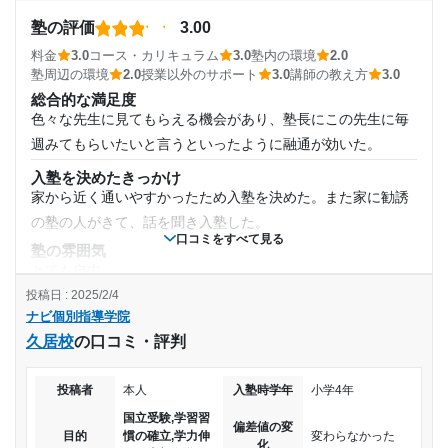
---
週2日
のわからない回答をしても、周りの子が笑ったりしてくれて
塾の評価
3.00
ほっとしたこともある。
ナビ個別指導学院 大形校の口コミをもっと見る
1日あたりの授業時間
料金
3.0
コース・カリキュラム
3.0
塾内の環境
2.0
授業以外のサポート
(相談・面談、家庭学習のサポート、授業以外のコミュニケーション等)
塾周辺の環境
2.0
授業以外のサポート
3.0
講師の教え方
3.0
授業外にも勉強のことだけでなく、色々な話を聞いてくれた
2時間～3時間未満
総合的な満足度
り、相談にも乗って貰えたところが良かったと思う。
色々な先生に見てもらえる機会があり、塾長にこの先生に毎
月額料金
利用詳細
週みてもらいたいと言うといったように融通が効いた。
通塾期間
入塾を決めたきっかけ
20,001円〜30,000円
家から近く通いやすかったため入塾を決めた。また家に勧誘
2017年以前
の塾の人がきて、話を聞き入塾した。
目的の達成度
口コミをすべて見る
塾の雰囲気
入塾時の学年
とても自由
未達成
投稿日 : 2025/2/4
料金
中学1年
ナビ個別指導学院
週1で小学生の割には高かった。両親は黙って払ってくれてい
目的の達成理由
久居校
の口コミ・評判
たが、聞くとびっくりした。
受講コース
テストの点数をあげることを目的にしていたが、塾の雰
コース・カリキュラム
自分の授業の理解ができるほどの頻度で通えるようになって
囲気は合わなかった。そして、点数は下がった
投稿者
本人
入塾時学年
小学4年
通年
いた。学校が早く終わる日に設定していたため通いやすく、
国立受験,学習習
偏差値の変
志望校と合格状況
目的
慣の確立,学力伸
変わらなかった
遊ぶこともできた。
化