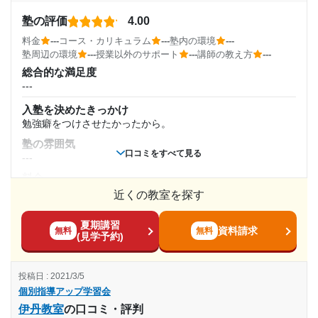
---
塾の評価
4.00
塾周辺の環境
料金
---
コース・カリキュラム
---
塾内の環境
---
駅前で、夜も明るいですし、良いと思います。
塾周辺の環境
---
授業以外のサポート
---
講師の教え方
---
授業以外のサポート
総合的な満足度
(相談・面談、家庭学習のサポート、授業以外のコミュニケーション等)
---
講師の方と、相性が合わない場合変えていただける。教室長
がすごく、親切で誠実。 本当に親身になって、相談にのって
入塾を決めたきっかけ
くださる。いろんな情報を提供していただける。 安心して、
勉強癖をつけさせたかったから。
通塾させてます。
塾の雰囲気
口コミをすべて見る
---
利用詳細
料金
通塾期間
---
近くの教室を探す
コース・カリキュラム
---
夏期講習
通常週1、夏季、冬季、春季コース
資料請求
無料
無料
(見学予約)
講師の教え方
入塾時の学年
---
投稿日 : 2021/3/5
塾内の環境
高校2年
個別指導アップ学習会
---
伊丹教室
の口コミ・評判
受講コース
塾周辺の環境