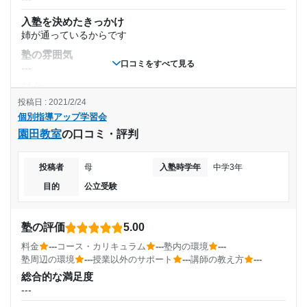
入塾時の学年
入塾を決めたきっかけ
目的の達成度
姉が通っているからです
中学3年
塾の雰囲気
達成
口コミをすべて見る
---
受講コース
料金
目的の達成理由
---
---
投稿日 : 2021/2/24
個別指導アップ学習会
コース・カリキュラム
理解できるようになった
通塾頻度
園田教室
充実プラン
の口コミ・評判
講師の教え方
志望校と合格状況
---
---
投稿者
母
入塾時学年
中学3年
塾内の環境
---
目的
公立受験
1日あたりの授業時間
---
個別指導アップ学習会 伊丹教室の口コミをもっと見る
塾周辺の環境
---
塾の評価
5.00
駅近で便利です
料金
---
コース・カリキュラム
---
塾内の環境
---
授業以外のサポート
月額料金
塾周辺の環境
---
授業以外のサポート
---
講師の教え方
---
(相談・面談、家庭学習のサポート、授業以外のコミュニケーション等)
先生、塾長が話しやすいです
総合的な満足度
---
---
利用詳細