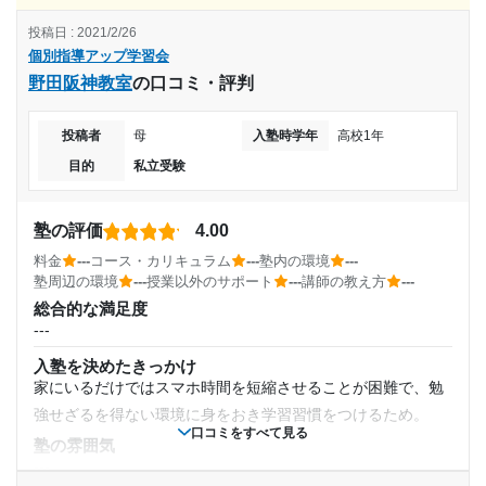
講師の教え方
受講コース
---
投稿日 : 2021/2/26
---
個別指導アップ学習会
個別指導アップ学習会 園田教室の口コミをもっと見る
---
塾内の環境
野田阪神教室
の口コミ・評判
---
通塾頻度
塾周辺の環境
投稿者
母
入塾時学年
高校1年
大通り沿いですが、そこまでうるさくなく、駅も近くて比較
---
的、人通りも多く安心です。
目的
私立受験
授業以外のサポート
(相談・面談、家庭学習のサポート、授業以外のコミュニケーション等)
1日あたりの授業時間
塾の評価
4.00
定期的に面談があり、今後のプランをしっかり話してくれる
ところ。
料金
---
コース・カリキュラム
---
塾内の環境
---
---
塾周辺の環境
---
授業以外のサポート
---
講師の教え方
---
利用詳細
総合的な満足度
月額料金
通塾期間
---
---
入塾を決めたきっかけ
---
家にいるだけではスマホ時間を短縮させることが困難で、勉
目的の達成度
強せざるを得ない環境に身をおき学習習慣をつけるため。
入塾時の学年
口コミをすべて見る
塾の雰囲気
達成
---
中学2年