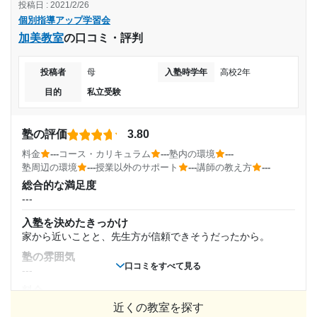
投稿日 : 2021/2/26
料金
目的の達成理由
個別指導アップ学習会
---
受講コース
加美教室
の口コミ・評判
コース・カリキュラム
苦手な問題も丁寧にわかりやすく教えてもらえる。
ベーシックプラン
---
投稿者
母
入塾時学年
高校2年
講師の教え方
志望校と合格状況
通塾頻度
---
目的
私立受験
塾内の環境
---
---
---
塾の評価
3.80
個別指導アップ学習会 伊丹教室の口コミをもっと見る
塾周辺の環境
1日あたりの授業時間
料金
---
コース・カリキュラム
---
塾内の環境
---
大通りに面していて周りに店舗も多いので日が暮れてからも
塾周辺の環境
---
授業以外のサポート
---
講師の教え方
---
人通りが多く街灯も明るい。
総合的な満足度
---
授業以外のサポート
---
(相談・面談、家庭学習のサポート、授業以外のコミュニケーション等)
先生から生徒に挨拶してくれるところが良い。
月額料金
入塾を決めたきっかけ
家から近いことと、先生方が信頼できそうだったから。
利用詳細
---
塾の雰囲気
通塾期間
口コミをすべて見る
---
目的の達成度
料金
---
---
近くの教室を探す
達成