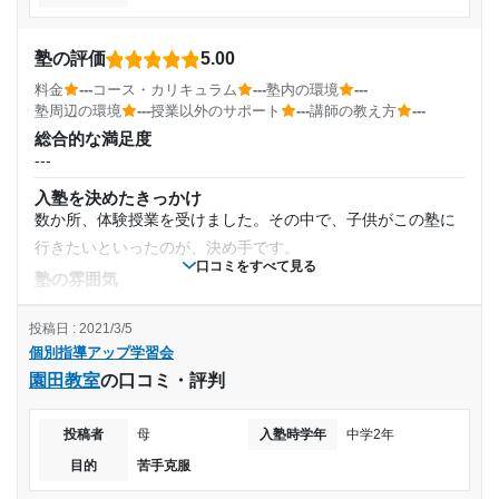
塾の評価
5.00
料金
---
コース・カリキュラム
---
塾内の環境
---
塾周辺の環境
---
授業以外のサポート
---
講師の教え方
---
総合的な満足度
---
入塾を決めたきっかけ
数か所、体験授業を受けました。その中で、子供がこの塾に
行きたいといったのが、決め手です。
口コミをすべて見る
塾の雰囲気
---
投稿日 : 2021/3/5
料金
個別指導アップ学習会
---
園田教室
の口コミ・評判
コース・カリキュラム
通常授業と期間講習
投稿者
母
入塾時学年
中学2年
講師の教え方
---
目的
苦手克服
塾内の環境