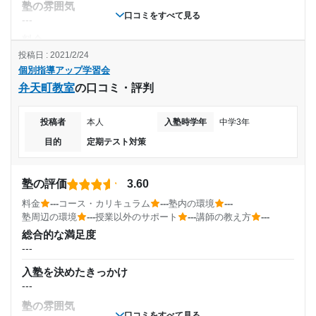
塾の雰囲気
高校2年
目的の達成度
口コミをすべて見る
---
受講コース
料金
達成
---
投稿日 : 2021/2/24
個別指導アップ学習会
---
コース・カリキュラム
目的の達成理由
弁天町教室
---
の口コミ・評判
通塾頻度
講師の教え方
勉強の遅れを取り戻しつつあるため。
---
投稿者
本人
入塾時学年
中学3年
---
塾内の環境
目的
定期テスト対策
志望校と合格状況
---
1日あたりの授業時間
塾周辺の環境
---
塾の評価
3.60
唐揚げ屋さんのいい匂いがする
---
個別指導アップ学習会 野田阪神教室の口コミをもっと見る
料金
---
コース・カリキュラム
---
塾内の環境
---
授業以外のサポート
塾周辺の環境
---
授業以外のサポート
---
講師の教え方
---
(相談・面談、家庭学習のサポート、授業以外のコミュニケーション等)
先生が優しい
月額料金
総合的な満足度
---
利用詳細
---
入塾を決めたきっかけ
通塾期間
---
目的の達成度
塾の雰囲気
---
口コミをすべて見る