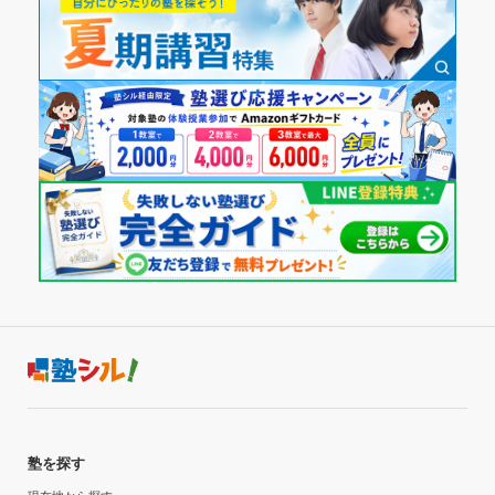
利用詳細
月額料金
通塾期間
---
---
目的の達成度
入塾時の学年
達成
中学3年
目的の達成理由
受講コース
分かりやすく、楽しく授業をしてくれていて、テストの
---
成績にも繋がっています
通塾頻度
志望校と合格状況
---
---
個別指導アップ学習会 野田阪神教室の口コミをもっと見る
1日あたりの授業時間
塾を探す