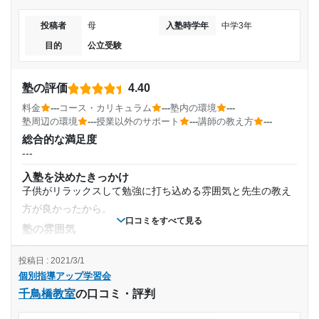
駅前で危なくないが、駐輪場がない。
投稿者
母
入塾時学年
中学3年
---
授業以外のサポート
(相談・面談、家庭学習のサポート、授業以外のコミュニケーション等)
目的
公立受験
面談、季節毎のイベント
通塾頻度
利用詳細
塾の評価
4.40
---
通塾期間
料金
---
コース・カリキュラム
---
塾内の環境
---
塾周辺の環境
---
授業以外のサポート
---
講師の教え方
---
1日あたりの授業時間
---
総合的な満足度
---
---
入塾時の学年
入塾を決めたきっかけ
子供がリラックスして勉強に打ち込める雰囲気と先生の教え
月額料金
中学2年
方が良かったから。
口コミをすべて見る
---
受講コース
塾の雰囲気
---
目的の達成度
---
投稿日 : 2021/3/1
料金
個別指導アップ学習会
---
達成
通塾頻度
千鳥橋教室
の口コミ・評判
コース・カリキュラム
進学コース、春期、夏期、冬期講習