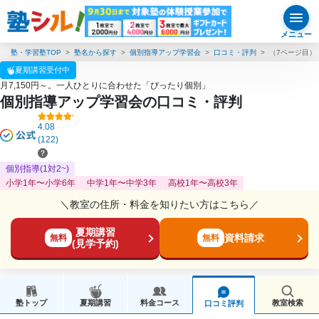
メニュー
塾・学習塾TOP
塾名から探す
個別指導アップ学習会
口コミ・評判
（7ページ目）
夏期講習受付中
月7,150円～。一人ひとりに合わせた「ぴったり個別」
個別指導アップ学習会の口コミ・評判
4.08
(122)
個別指導(1対2~)
小学1年〜小学6年
中学1年〜中学3年
高校1年〜高校3年
＼教室の住所・料金を知りたい方はこちら／
夏期講習
資料請求
無料
無料
(見学予約)
塾トップ
夏期講習
料金コース
教室検索
口コミ評判