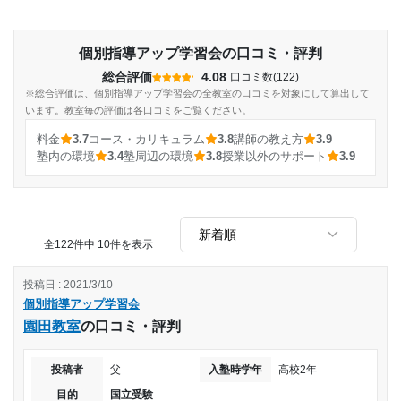
個別指導アップ学習会の口コミ・評判
総合評価
4.08
口コミ数(122)
※総合評価は、個別指導アップ学習会の全教室の口コミを対象にして算出して
います。教室毎の評価は各口コミをご覧ください。
料金
3.7
コース・カリキュラム
3.8
講師の教え方
3.9
塾内の環境
3.4
塾周辺の環境
3.8
授業以外のサポート
3.9
全122件中 10件を表示
投稿日 : 2021/3/10
個別指導アップ学習会
園田教室
の口コミ・評判
投稿者
父
入塾時学年
高校2年
目的
国立受験