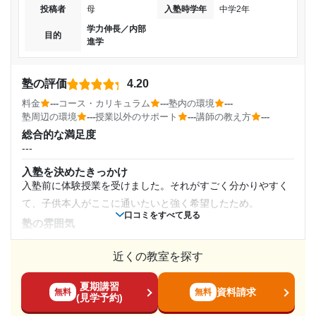
目的の達成理由
---
投稿者
母
入塾時学年
中学2年
講師の教え方
---
学力伸長／内部
塾が、楽しい、わかりやすいと子供が言っています。ま
目的
1日あたりの授業時間
進学
塾内の環境
た、家でも自分で学習するという習慣が身についたよう
---
に思います。
---
塾周辺の環境
塾の評価
4.20
特になし。
志望校と合格状況
月額料金
料金
---
コース・カリキュラム
---
塾内の環境
---
授業以外のサポート
塾周辺の環境
---
授業以外のサポート
---
講師の教え方
---
(相談・面談、家庭学習のサポート、授業以外のコミュニケーション等)
---
総合的な満足度
---
先生との面談があり 苦手教科の科目などの確認が出来ると
---
ころ。
個別指導アップ学習会 園田教室の口コミをもっと見る
目的の達成度
入塾を決めたきっかけ
利用詳細
入塾前に体験授業を受けました。それがすごく分かりやすく
通塾期間
達成
て、子供本人がここに通いたいと強く希望したため。
口コミをすべて見る
塾の雰囲気
---
目的の達成理由
---
近くの教室を探す
料金
入塾時の学年
苦手な国語が少しだが克服できた。
---
夏期講習
コース・カリキュラム
資料請求
中学3年
無料
無料
志望校と合格状況
(見学予約)
充実プラン