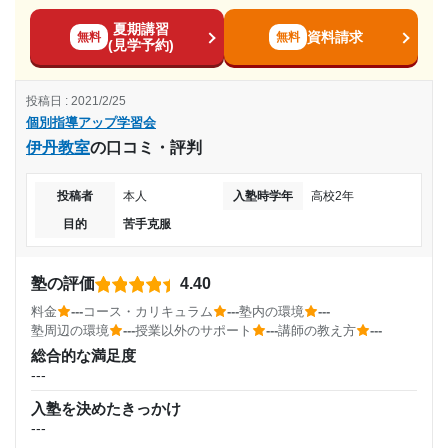
コース・カリキュラム
入塾時の学年
夏期講習
高校２年コース
資料請求
無料
無料
目的の達成理由
(見学予約)
高校1年
講師の教え方
---
苦手なところを理解できるまで、しっかり教えてくれる
投稿日 : 2021/2/25
受講コース
塾内の環境
ので、きちんと理解してから次の単元に進める。
個別指導アップ学習会
---
伊丹教室
の口コミ・評判
---
塾周辺の環境
志望校と合格状況
スーパーやコンビニがあり、便利です。
通塾頻度
投稿者
本人
入塾時学年
高校2年
授業以外のサポート
---
(相談・面談、家庭学習のサポート、授業以外のコミュニケーション等)
目的
苦手克服
年３回、きっちり懇談をしていただき、電話でも相談を聞い
個別指導アップ学習会 千鳥橋教室の口コミをもっと見る
---
ていただけます。
塾の評価
4.40
1日あたりの授業時間
利用詳細
料金
---
コース・カリキュラム
---
塾内の環境
---
通塾期間
塾周辺の環境
---
授業以外のサポート
---
講師の教え方
---
---
総合的な満足度
---
---
月額料金
入塾を決めたきっかけ
入塾時の学年
---
---