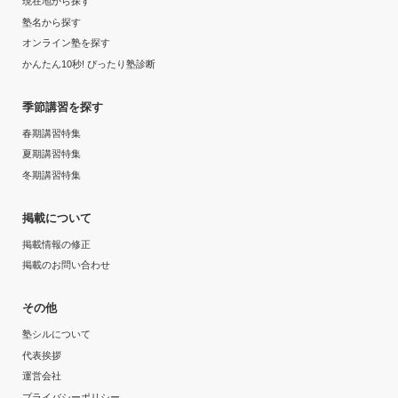
現在地から探す
---
塾名から探す
月額料金
オンライン塾を探す
かんたん10秒! ぴったり塾診断
---
季節講習を探す
目的の達成度
春期講習特集
夏期講習特集
達成
冬期講習特集
目的の達成理由
掲載について
掲載情報の修正
通塾することによって自主学習をする習慣ができて成績
掲載のお問い合わせ
が上がったから
志望校と合格状況
その他
塾シルについて
---
代表挨拶
運営会社
個別指導アップ学習会 園田教室の口コミをもっと見る
プライバシーポリシー