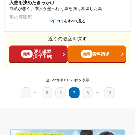
入塾を決めたきっかけ
通塾期間
目的の達成度
成績が悪く、本人が塾へ行く事を強く希望した為
塾の雰囲気
---
未達成
口コミをすべて見る
---
入塾時の学年
料金
目的の達成理由
---
近くの教室を探す
中学2年
コース・カリキュラム
---
夏期講習
週2コース
資料請求
無料
無料
(見学予約)
受講コース
講師の教え方
志望校と合格状況
---
---
塾内の環境
---
全122件中 61~70件を表示
---
個別指導アップ学習会 弁天町教室の口コミをもっと見る
通塾頻度
塾周辺の環境
1
･･･
5
6
7
8
･･･
13
駅前で明るいので良いです
---
授業以外のサポート
(相談・面談、家庭学習のサポート、授業以外のコミュニケーション等)
授業の時間内なら受講してない教科でも教えて貰えるので自
1日あたりの授業時間
主学習をして分からない所は塾で聞けるという安心感がある
---
ので、家でドンドン勉強するようになったので良かったです