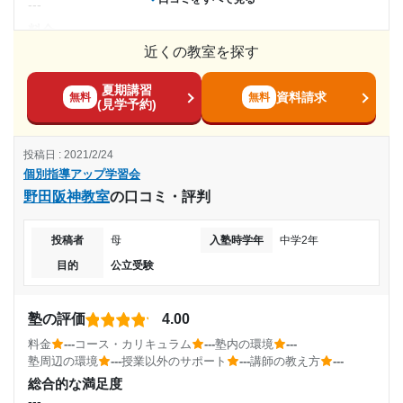
---
達成
入塾時の学年
料金
---
近くの教室を探す
目的の達成理由
高校2年
コース・カリキュラム
夏期講習
春季講習、入試対策プログラム
資料請求
無料
無料
高校入試の時に、成績をしっかり上げていただきまし
(見学予約)
受講コース
講師の教え方
た。
---
---
投稿日 : 2021/2/24
塾内の環境
志望校と合格状況
個別指導アップ学習会
---
通塾頻度
野田阪神教室
の口コミ・評判
塾周辺の環境
---
近くにバス停があり、移動手段として使っている
個別指導アップ学習会 加美教室の口コミをもっと見る
---
投稿者
母
入塾時学年
中学2年
授業以外のサポート
(相談・面談、家庭学習のサポート、授業以外のコミュニケーション等)
目的
公立受験
---
1日あたりの授業時間
利用詳細
---
塾の評価
4.00
通塾期間
料金
---
コース・カリキュラム
---
塾内の環境
---
月額料金
塾周辺の環境
---
授業以外のサポート
---
講師の教え方
---
---
総合的な満足度
---
---