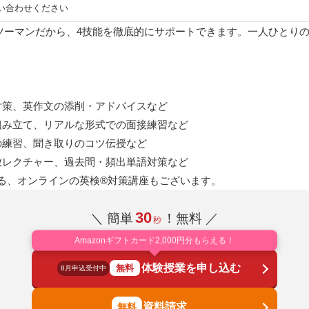
い合わせください
ツーマンだから、4技能を徹底的にサポートできます。一人ひとり
対策、英作文の添削・アドバイスなど
組み立て、リアルな形式での面接練習など
の練習、聞き取りのコツ伝授など
放レクチャー、過去問・頻出単語対策など
る、オンラインの英検®対策講座もございます。
30
＼ 簡単
！無料 ／
秒
Amazonギフトカード2,000円分もらえる！
体験授業を申し込む
無料
8月申込受付中
資料請求