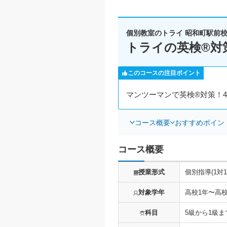
個別教室のトライ 昭和町駅前
トライの英検®対
このコースの注目ポイント
マンツーマンで英検®対策！
コース概要
おすすめポイン
コース概要
授業形式
個別指導(1対
対象学年
高校1年〜高校
科目
5級から1級ま