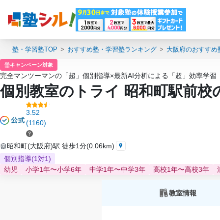
塾・学習塾TOP
おすすめ塾・学習塾ランキング
大阪府のおすすめ
キャンペーン対象
完全マンツーマンの「超」個別指導×最新AI分析による「超」効率学習
個別教室のトライ 昭和町駅前校
3.52
(1160)
昭和町(大阪府)駅 徒歩1分(0.06km)
個別指導(1対1)
幼児
小学1年〜小学6年
中学1年〜中学3年
高校1年〜高校3年
教室情報