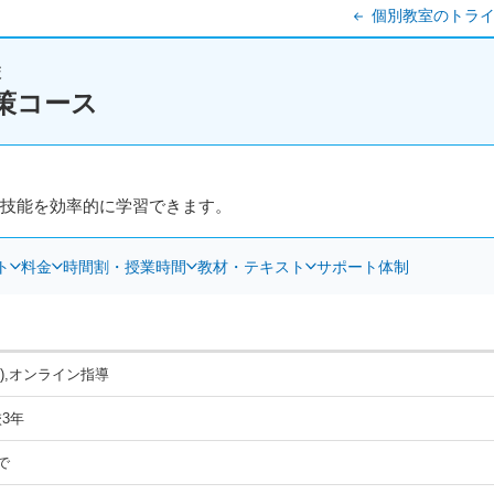
個別教室のトライ
校
策コース
4技能を効率的に学習できます。
ト
料金
時間割・授業時間
教材・テキスト
サポート体制
1),オンライン指導
3年
で