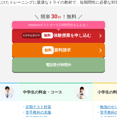
むけたトレーニングに最適なトライの教材で、短期間性に必要な対
30
＼ 簡単
！無料 ／
秒
Amazonギフトカード2,000円分もらえる！
体験授業を申し込む
無料
8月申込受付中
資料請求
電話受付時間外
中学生の料金・コース
小学生の
定期テスト対策
勉強のや
苦手教科の克服
苦手教科