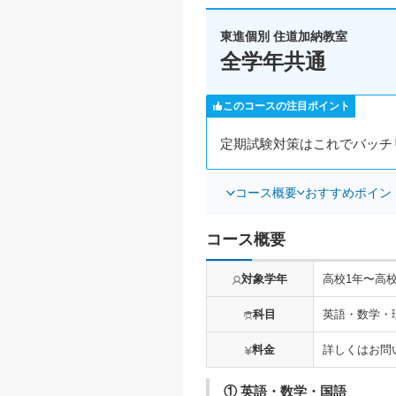
東進個別 住道加納教室
全学年共通
このコースの注目ポイント
定期試験対策はこれでバッチ
コース概要
おすすめポイン
コース概要
対象学年
高校1年〜高校
科目
英語・数学・
料金
詳しくはお問
① 英語・数学・国語