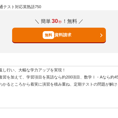
通テスト対応英熟語750
30
＼ 簡単
！無料 ／
秒
資料請求
返し行い、大幅な学力アップを実現！
習を加えて、学習項目を英語なら約200項目、数学Ⅰ・Aなら約4
わかるところから着実に演習を積み重ね、定期テストの問題が解け