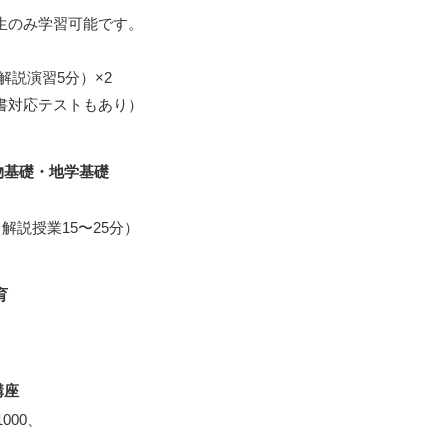
2生のみ学習可能です。
解説演習5分）×2
科書対応テストもあり）
物基礎・地学基礎
＋解説授業15〜25分）
育
講座
000、