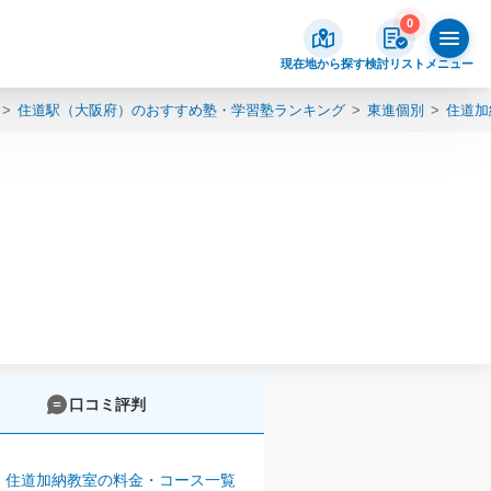
0
現在地から探す
検討リスト
メニュー
住道駅（大阪府）のおすすめ塾・学習塾ランキング
東進個別
住道加
口コミ評判
 住道加納教室の料金・コース一覧