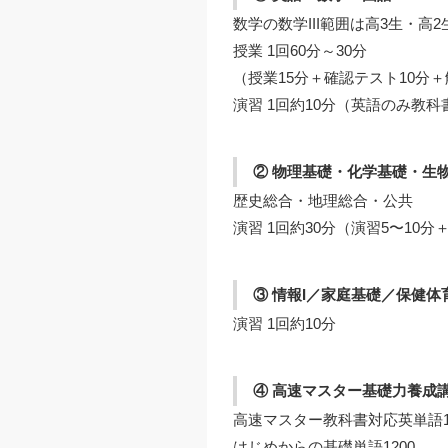
数学の数学III範囲は高3生・高
授業 1回60分～30分
（授業15分＋確認テスト10分＋
演習 1回約10分（英語のみ教
② 物理基礎・化学基礎・生
歴史総合・地理総合・公共
演習 1回約30分（演習5〜10分
③ 情報I／家庭基礎／保健体
演習 1回約10分
④ 高速マスター基礎力養成
高速マスター教科書対応英単語1
はじめからの基礎単語1200、