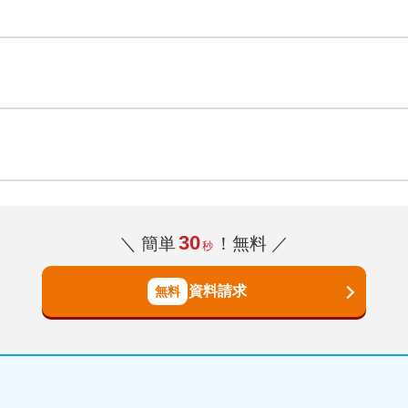
30
＼ 簡単
！無料 ／
秒
資料請求