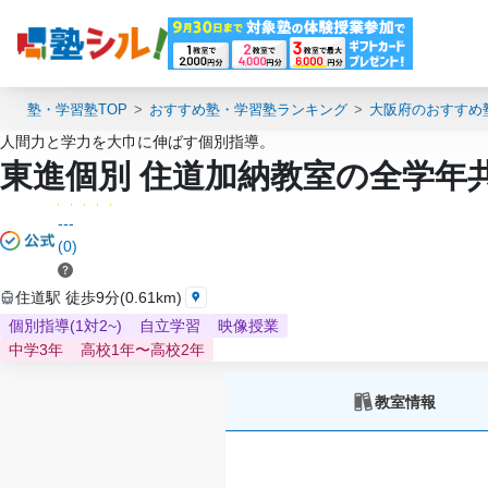
塾・学習塾TOP
おすすめ塾・学習塾ランキング
大阪府のおすすめ
人間力と学力を大巾に伸ばす個別指導。
東進個別 住道加納教室の全学年
---
(0)
住道駅 徒歩9分(0.61km)
個別指導(1対2~)
自立学習
映像授業
中学3年
高校1年〜高校2年
教室情報