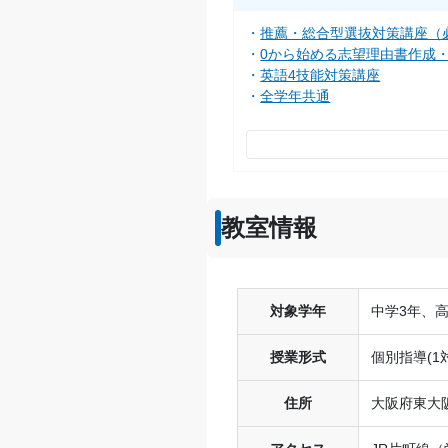
推薦・総合型選抜対策講座（
0から始める志望理由書作成
英語4技能対策講座
全学年共通
教室情報
対象学年
中学3年、高
授業形式
個別指導(1
住所
大阪府東大阪