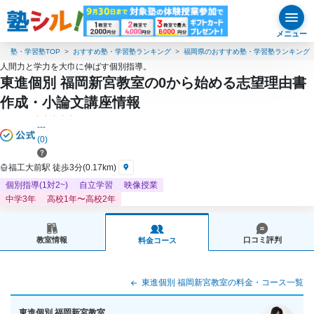
メニュー
塾・学習塾TOP
おすすめ塾・学習塾ランキング
福岡県のおすすめ塾・学習塾ランキング
人間力と学力を大巾に伸ばす個別指導。
東進個別 福岡新宮教室の0から始める志望理由書
作成・小論文講座情報
---
(0)
福工大前駅 徒歩3分(0.17km)
個別指導(1対2~)
自立学習
映像授業
中学3年
高校1年〜高校2年
教室情報
口コミ評判
料金コース
東進個別 福岡新宮教室の料金・コース一覧
東進個別 福岡新宮教室