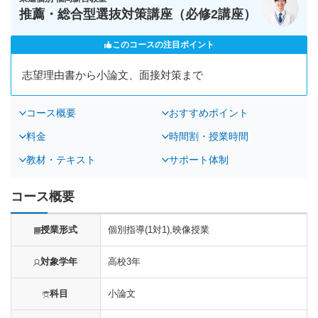
推薦・総合型選抜対策講座（必修2講座）
このコースの注目ポイント
志望理由書から小論文、面接対策まで
コース概要
おすすめポイント
料金
時間割・授業時間
教材・テキスト
サポート体制
コース概要
授業形式
個別指導(1対1),映像授業
対象学年
高校3年
科目
小論文