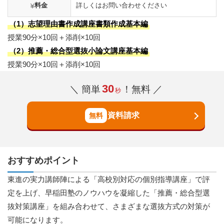
料金
詳しくはお問い合わせください
（1）志望理由書作成講座書類作成基本編
授業90分×10回＋添削×10回
（2）推薦・総合型選抜小論文講座基本編
授業90分×10回＋添削×10回
30
＼ 簡単
！無料 ／
秒
資料請求
おすすめポイント
東進の実力講師陣による「高校別対応の個別指導講座」で評
定を上げ、早稲田塾のノウハウを凝縮した「推薦・総合型選
抜対策講座」を組み合わせて、さまざまな選抜方式の対策が
可能になります。