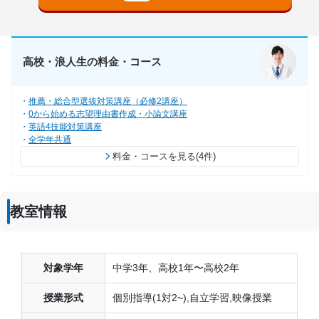
高校・浪人生の料金・コース
推薦・総合型選抜対策講座（必修2講座）
0から始める志望理由書作成・小論文講座
英語4技能対策講座
全学年共通
料金・コースを見る(4件)
教室情報
対象学年
中学3年、高校1年〜高校2年
授業形式
個別指導(1対2~),自立学習,映像授業