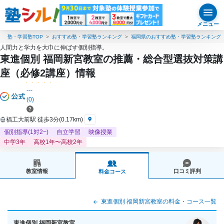
メニュー
塾・学習塾TOP
おすすめ塾・学習塾ランキング
福岡県のおすすめ塾・学習塾ランキング
人間力と学力を大巾に伸ばす個別指導。
東進個別 福岡新宮教室の推薦・総合型選抜対策講
座（必修2講座）情報
---
(0)
福工大前駅 徒歩3分(0.17km)
個別指導(1対2~)
自立学習
映像授業
中学3年
高校1年〜高校2年
教室情報
口コミ評判
料金コース
東進個別 福岡新宮教室の料金・コース一覧
東進個別 福岡新宮教室