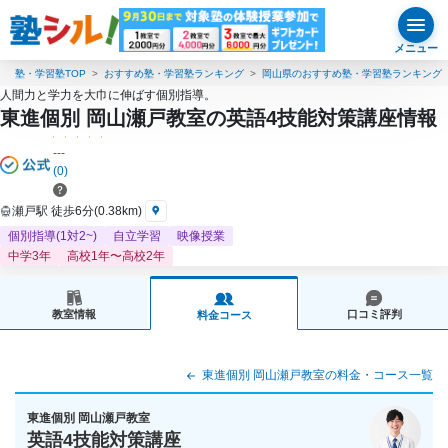
メニュー
塾・学習塾TOP
おすすめ塾・学習塾ランキング
岡山県のおすすめ塾・学習塾ランキング
人間力と学力を大巾に伸ばす個別指導。
東進個別 岡山瀬戸教室の英語4技能対策講座情報
---
(0)
瀬戸駅 徒歩6分(0.38km)
個別指導(1対2~)
自立学習
映像授業
中学3年
高校1年〜高校2年
教室情報
口コミ評判
料金コース
東進個別 岡山瀬戸教室の料金・コース一覧
東進個別 岡山瀬戸教室
英語4技能対策講座