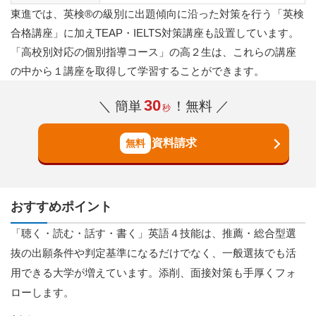
東進では、英検®の級別に出題傾向に沿った対策を行う「英検
合格講座」に加えTEAP・IELTS対策講座も設置しています。
「高校別対応の個別指導コース」の高２生は、これらの講座
の中から１講座を取得して学習することができます。
30
＼ 簡単
！無料 ／
秒
資料請求
おすすめポイント
「聴く・読む・話す・書く」英語４技能は、推薦・総合型選
抜の出願条件や判定基準になるだけでなく、一般選抜でも活
用できる大学が増えています。添削、面接対策も手厚くフォ
ローします。