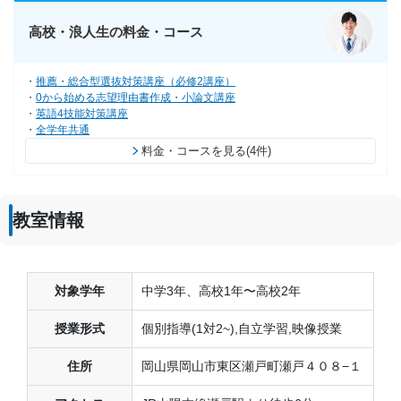
高校・浪人生の料金・コース
推薦・総合型選抜対策講座（必修2講座）
0から始める志望理由書作成・小論文講座
英語4技能対策講座
全学年共通
料金・コースを見る(4件)
教室情報
対象学年
中学3年、高校1年〜高校2年
授業形式
個別指導(1対2~),自立学習,映像授業
住所
岡山県岡山市東区瀬戸町瀬戸４０８−１