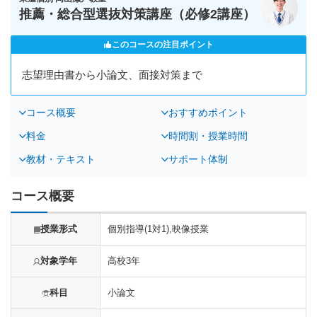
推薦・総合型選抜対策講座（必修2講座）
このコースの注目ポイント
志望理由書から小論文、面接対策まで
コース概要
おすすめポイント
料金
時間割・授業時間
教材・テキスト
サポート体制
コース概要
授業形式
個別指導(1対1),映像授業
対象学年
高校3年
科目
小論文