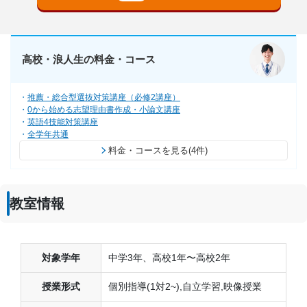
高校・浪人生の料金・コース
推薦・総合型選抜対策講座（必修2講座）
0から始める志望理由書作成・小論文講座
英語4技能対策講座
全学年共通
料金・コースを見る(4件)
教室情報
対象学年
中学3年、高校1年〜高校2年
授業形式
個別指導(1対2~),自立学習,映像授業