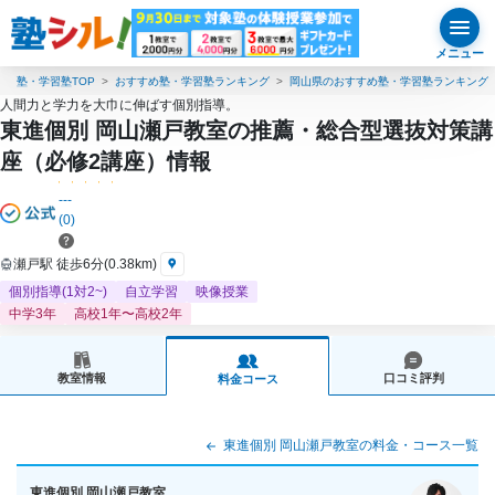
メニュー
塾・学習塾TOP
おすすめ塾・学習塾ランキング
岡山県のおすすめ塾・学習塾ランキング
人間力と学力を大巾に伸ばす個別指導。
東進個別 岡山瀬戸教室の推薦・総合型選抜対策講
座（必修2講座）情報
---
(0)
瀬戸駅 徒歩6分(0.38km)
個別指導(1対2~)
自立学習
映像授業
中学3年
高校1年〜高校2年
教室情報
口コミ評判
料金コース
東進個別 岡山瀬戸教室の料金・コース一覧
東進個別 岡山瀬戸教室