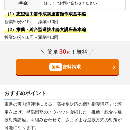
料金
詳しくはお問い合わせください
（1）志望理由書作成講座書類作成基本編
授業90分×10回＋添削×10回
（2）推薦・総合型選抜小論文講座基本編
授業90分×10回＋添削×10回
30
＼ 簡単
！無料 ／
秒
資料請求
おすすめポイント
東進の実力講師陣による「高校別対応の個別指導講座」で評
定を上げ、早稲田塾のノウハウを凝縮した「推薦・総合型選
抜対策講座」を組み合わせて、さまざまな選抜方式の対策が
可能になります。