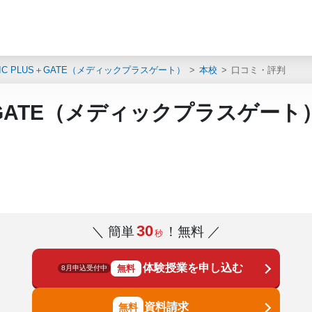
C PLUS＋GATE（メディックプラスゲート）
本校
口コミ・評判
S＋GATE（メディックプラスゲー
30
＼ 簡単
！無料 ／
秒
体験授業を申し込む
無料
8月申込受付中
資料請求