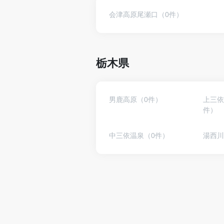
会津高原尾瀬口（0件）
栃木県
男鹿高原（0件）
上三依
件）
中三依温泉（0件）
湯西川