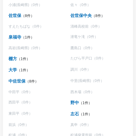
小浦(長崎県)（0件）
佐々（0件）
佐世保
佐世保中央
（8件）
（8件）
すえたちばな（0件）
清峰高校前（0件）
泉福寺
潜竜ケ滝（0件）
（1件）
高岩(長崎県)（0件）
鷹島口（0件）
棚方
たびら平戸口（0件）
（1件）
大学
調川（0件）
（1件）
中佐世保
中里(長崎県)（0件）
（8件）
中田平（0件）
西木場（0件）
西田平（0件）
野中
（1件）
東田平（0件）
左石
（1件）
前浜（0件）
真申（0件）
松浦（0件）
松浦発電所前（0件）