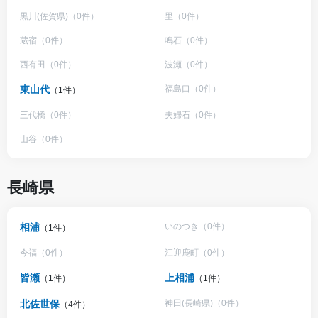
黒川(佐賀県)（0件）
里（0件）
蔵宿（0件）
鳴石（0件）
西有田（0件）
波瀬（0件）
東山代
福島口（0件）
（1件）
三代橋（0件）
夫婦石（0件）
山谷（0件）
長崎県
相浦
いのつき（0件）
（1件）
今福（0件）
江迎鹿町（0件）
皆瀬
上相浦
（1件）
（1件）
北佐世保
神田(長崎県)（0件）
（4件）