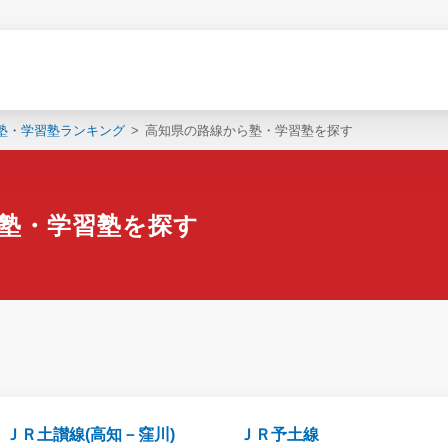
塾・学習塾ランキング
高知県の路線から塾・学習塾を探す
塾・学習塾を探す
ＪＲ土讃線(高知－窪川)
ＪＲ予土線