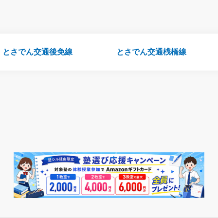
とさでん交通後免線
とさでん交通桟橋線