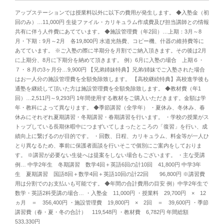
アップステーションでは授業料以外に以下の費用が発生します。 ◆入塾金（初
回のみ）…11,000円 生徒ファイル・カリキュラム作成費及び担当講師との情報
共有に伴う人件費にあてています。 ◆施設管理費（年2回）…上期：3月～8
月・下期：9月～2月 各19,800円 水道光熱費、コピー機、什器の維持費等に
あてています。 ※ご入塾の際に半期分を月割でご納入頂きます。その後は2月
に上期分、8月に下期分を納めて頂きます。 例）6月に入塾の場合 上期６・
７・８月の3ヶ月分…9,900円 【兄弟姉妹特典】兄弟/姉妹でご入塾された場合
はお一人分の施設管理費を全額免除致します。 【高校継続特典】高校進学後も
通塾を継続して頂いた方は施設管理費を全額免除致します。 ◆教材費（年1
回）…2,511円～9,293円 1年間使用する教材をご購入いただきます。金額は学
年・教科によって異なります。 ◆季節講習（全学年） ・夏休み、冬休み、春
休みにそれぞれ夏期講習・冬期講習・春期講習を行います。 ・学校の授業がス
トップしている長期休暇中につまずいてしまったところの「復習」を行い、成
績向上に繋げるのが目的です。 ・回数、日程、カリキュラム、料金等が一人ひ
とり異なるため、事前に保護者面談を行いそこで個別にご案内をしておりま
す。 ※講習が必要ない生徒へは提案をしない場合もございます。 ・主な受講
例… 中学2年生 冬期講習 数学4回＋英語6回の計10回 41,800円 中学3年
生 夏期講習 国語8回＋数学4回＋英語10回の計22回 96,800円 ※講習費
用は分割でのお支払いも可能です。 ◆年間の合計費用の目安 例）中学2年生で
数学・英語2科受講の場合… ・入塾金 11,000円 ・授業料 29,700円 × 12
ヵ月 ＝ 356,400円 ・施設管理費 19,800円 × 2回 ＝ 39,600円 ・季節
講習費（春・夏・冬の合計） 119,548円 ・教材費 6,782円 年間総額
533,330円