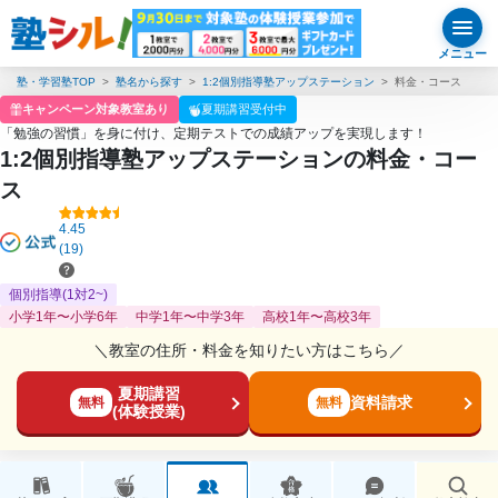
メニュー
塾・学習塾TOP
塾名から探す
1:2個別指導塾アップステーション
料金・コース
キャンペーン対象教室あり
夏期講習受付中
「勉強の習慣」を身に付け、定期テストでの成績アップを実現します！
1:2個別指導塾アップステーションの料金・コー
ス
4.45
(19)
個別指導(1対2~)
小学1年〜小学6年
中学1年〜中学3年
高校1年〜高校3年
＼教室の住所・料金を知りたい方はこちら／
夏期講習
資料請求
無料
無料
(体験授業)