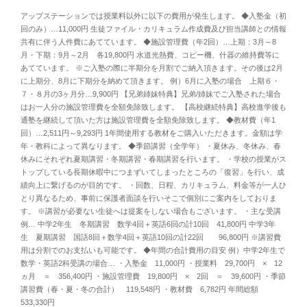
アップステーションでは授業料以外に以下の費用が発生します。 ◆入塾金（初
回のみ）…11,000円 生徒ファイル・カリキュラム作成費及び担当講師との情報
共有に伴う人件費にあてています。 ◆施設管理費（年2回）…上期：3月～8
月・下期：9月～2月 各19,800円 水道光熱費、コピー機、什器の維持費等に
あてています。 ※ご入塾の際に半期分を月割でご納入頂きます。その後は2月
に上期分、8月に下期分を納めて頂きます。 例）6月に入塾の場合 上期６・
７・８月の3ヶ月分…9,900円 【兄弟姉妹特典】兄弟/姉妹でご入塾された場合
はお一人分の施設管理費を全額免除致します。 【高校継続特典】高校進学後も
通塾を継続して頂いた方は施設管理費を全額免除致します。 ◆教材費（年1
回）…2,511円～9,293円 1年間使用する教材をご購入いただきます。金額は学
年・教科によって異なります。 ◆季節講習（全学年） ・夏休み、冬休み、春
休みにそれぞれ夏期講習・冬期講習・春期講習を行います。 ・学校の授業がス
トップしている長期休暇中につまずいてしまったところの「復習」を行い、成
績向上に繋げるのが目的です。 ・回数、日程、カリキュラム、料金等が一人ひ
とり異なるため、事前に保護者面談を行いそこで個別にご案内をしておりま
す。 ※講習が必要ない生徒へは提案をしない場合もございます。 ・主な受講
例… 中学2年生 冬期講習 数学4回＋英語6回の計10回 41,800円 中学3年
生 夏期講習 国語8回＋数学4回＋英語10回の計22回 96,800円 ※講習費
用は分割でのお支払いも可能です。 ◆年間の合計費用の目安 例）中学2年生で
数学・英語2科受講の場合… ・入塾金 11,000円 ・授業料 29,700円 × 12
ヵ月 ＝ 356,400円 ・施設管理費 19,800円 × 2回 ＝ 39,600円 ・季節
講習費（春・夏・冬の合計） 119,548円 ・教材費 6,782円 年間総額
533,330円