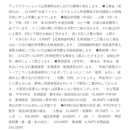
アップステーションでは授業料以外に以下の費用が発生します。 ◆入塾金（初
回のみ）…11,000円 生徒ファイル・カリキュラム作成費及び担当講師との情報
共有に伴う人件費にあてています。 ◆施設管理費（年2回）…上期：3月～8
月・下期：9月～2月 各19,800円 水道光熱費、コピー機、什器の維持費等に
あてています。 ※ご入塾の際に半期分を月割でご納入頂きます。その後は2月
に上期分、8月に下期分を納めて頂きます。 例）6月に入塾の場合 上期６・
７・８月の3ヶ月分…9,900円 【兄弟姉妹特典】兄弟/姉妹でご入塾された場合
はお一人分の施設管理費を全額免除致します。 【高校継続特典】高校進学後も
通塾を継続して頂いた方は施設管理費を全額免除致します。 ◆教材費（年1
回）…2,511円～9,293円 1年間使用する教材をご購入いただきます。金額は学
年・教科によって異なります。 ◆季節講習（全学年） ・夏休み、冬休み、春
休みにそれぞれ夏期講習・冬期講習・春期講習を行います。 ・学校の授業がス
トップしている長期休暇中につまずいてしまったところの「復習」を行い、成
績向上に繋げるのが目的です。 ・回数、日程、カリキュラム、料金等が一人ひ
とり異なるため、事前に保護者面談を行いそこで個別にご案内をしておりま
す。 ※講習が必要ない生徒へは提案をしない場合もございます。 ・主な受講
例… 中学2年生 冬期講習 数学4回＋英語6回の計10回 41,800円 中学3年
生 夏期講習 国語8回＋数学4回＋英語10回の計22回 96,800円 ※講習費
用は分割でのお支払いも可能です。 ◆年間の合計費用の目安 例）中学2年生で
数学・英語2科受講の場合… ・入塾金 11,000円 ・授業料 29,700円 × 12
ヵ月 ＝ 356,400円 ・施設管理費 19,800円 × 2回 ＝ 39,600円 ・季節
講習費（春・夏・冬の合計） 119,548円 ・教材費 6,782円 年間総額
533,330円