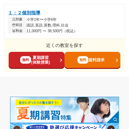
１：２個別指導
小学1年〜小学6年
対象
国語,英語,算数,理科,社会
科目
11,000円 〜 38,500円（税込）
料金
近くの教室を探す
夏期講習
資料請求
無料
無料
(体験授業)