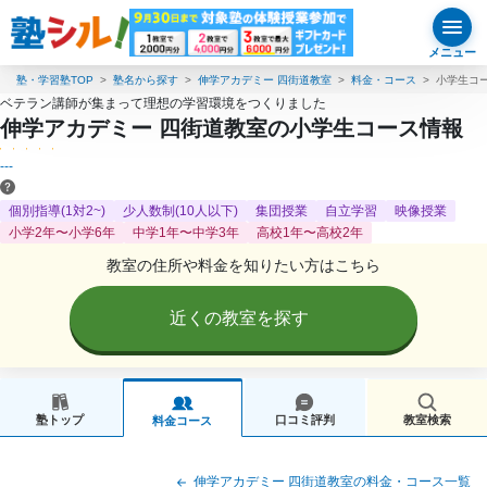
メニュー
塾・学習塾TOP
塾名から探す
伸学アカデミー 四街道教室
料金・コース
小学生コ
ベテラン講師が集まって理想の学習環境をつくりました
伸学アカデミー 四街道教室の小学生コース情報
---
個別指導(1対2~)
少人数制(10人以下)
集団授業
自立学習
映像授業
小学2年〜小学6年
中学1年〜中学3年
高校1年〜高校2年
教室の住所や料金を知りたい方はこちら
近くの教室を探す
塾トップ
口コミ評判
教室検索
料金コース
伸学アカデミー 四街道教室の料金・コース一覧