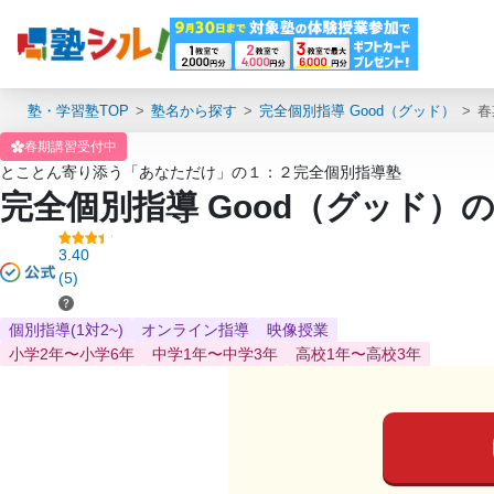
塾・学習塾TOP
塾名から探す
完全個別指導 Good（グッド）
春
春期講習受付中
とことん寄り添う「あなただけ」の１：２完全個別指導塾
完全個別指導 Good（グッド）
3.40
(5)
個別指導(1対2~)
オンライン指導
映像授業
小学2年〜小学6年
中学1年〜中学3年
高校1年〜高校3年