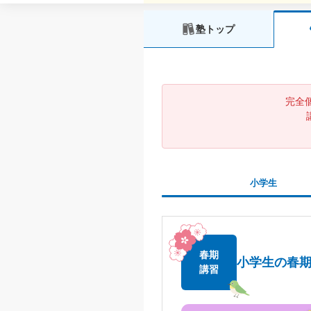
塾トップ
完全個
小学生
春期
小学生の春
講習