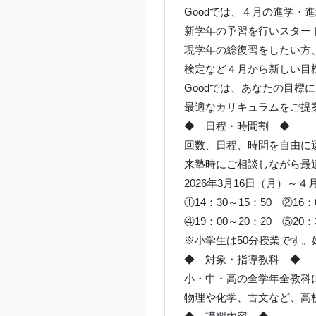
Goodでは、４月の進学・
新学年の予習を行いスター
現学年の総復習をしたい方
検定など４月から新しい目
Goodでは、あなたの目標
最適なカリキュラムをご提
◆ 日程・時間割 ◆
回数、日程、時間を自由に
来塾時にご相談しながら最
2026年3月16日（月）～４
①14：30～15：50 ②16：
④19：00～20：20 ⑤20：
※小学生は50分授業です
◆ 対象・指導教科 ◆
小・中・高の全学年全教科
物理や化学、古文など、高