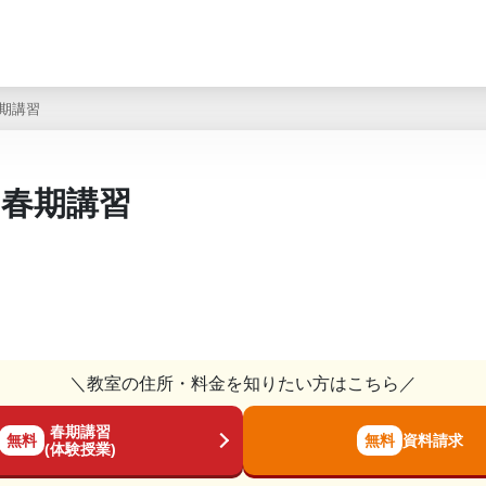
期講習
の春期講習
＼教室の住所・料金を知りたい方はこちら／
春期講習
無料
無料
資料請求
(体験授業)