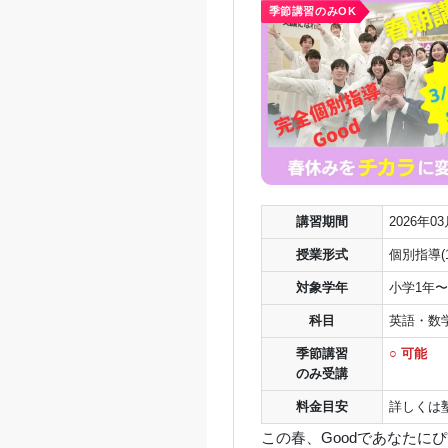
講習期間
2026年0
授業形式
個別指導(1
対象学年
小学1年〜
科目
英語・数
季節講習
○ 可能
のみ受講
料金目安
詳しくは
この春、Goodであなたに