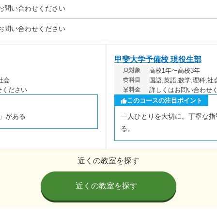
お問い合わせください
お問い合わせください
甲斐大学予備校 現役生部
高校1年〜高校3年
対象
社会
国語,英語,数学,理科,社
科目
せください
詳しくはお問い合わせ
料金
このコースの注目ポイント
」がある
一人ひとりを大切に。丁寧な指
る。
近くの教室を探す
近くの教室を探す