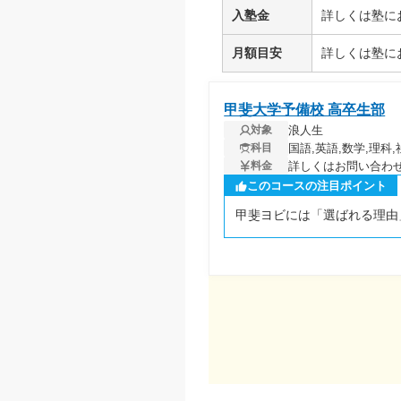
入塾金
詳しくは塾に
月額目安
詳しくは塾に
甲斐大学予備校 高卒生部
浪人生
対象
国語,英語,数学,理科,
科目
詳しくはお問い合わ
料金
このコースの注目ポイント
甲斐ヨビには「選ばれる理由