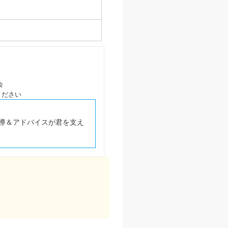
会
ください
導＆アドバイスが君を支え